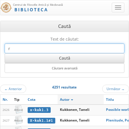
Centrul de Filosofie Antică şi Medievală
BIBLIOTECA
Caută
Text de căutat:
4251 rezultate
←
Anterior
Următor
→
Nr.
Tip
Cota
Autor
Titlu
Kukkonen, Taneli
Possible worl
x-kuk1.3
2626
Articol
Kukkonen, Taneli
Plenitude, Po
X-kuk1.1#1
2627
Articol