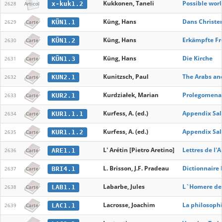
Kukkonen, Taneli
Possible worl
x-kuk1.2
2628
Articol
Küng, Hans
Dans Christ
KÜN1.1
2629
Carte
Küng, Hans
Erkämpfte Fr
KÜN1.2
2630
Carte
Küng, Hans
Die Kirche
KÜN1.3
2631
Carte
Kunitzsch, Paul
The Arabs and
KUN2.1
2632
Carte
Kurdziałek, Marian
Prolegomena 
KUR2.1
2633
Carte
Kurfess, A. (ed.)
Appendix Sall
KUR1.1.1
2634
Carte
Kurfess, A. (ed.)
Appendix Sall
KUR1.1.2
2635
Carte
L' Arétin [Pietro Aretino]
Lettres de l'A
ARE1.1
2636
Carte
L. Brisson, J.F. Pradeau
Dictionnaire 
BRI4.1
2637
Carte
Labarbe, Jules
L`Homere de
LAB1.1
2638
Carte
Lacrosse, Joachim
La philosophie
LAC1.1
2639
Carte