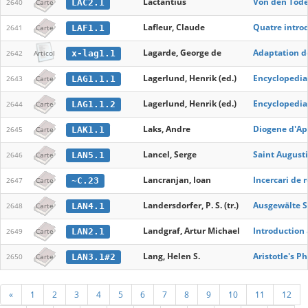
Lactantius
Von den Todes
LAC2.1
2640
Carte
Lafleur, Claude
Quatre introd
LAF1.1
2641
Carte
Lagarde, George de
Adaptation de
x-lag1.1
2642
Articol
Lagerlund, Henrik (ed.)
Encyclopedia 
LAG1.1.1
2643
Carte
Lagerlund, Henrik (ed.)
Encyclopedia
LAG1.1.2
2644
Carte
Laks, Andre
Diogene d'Ap
LAK1.1
2645
Carte
Lancel, Serge
Saint August
LAN5.1
2646
Carte
Lancranjan, Ioan
Incercari de 
~C.23
2647
Carte
Landersdorfer, P. S. (tr.)
Ausgewälte Sc
LAN4.1
2648
Carte
Landgraf, Artur Michael
Introduction 
LAN2.1
2649
Carte
Lang, Helen S.
Aristotle's P
LAN3.1#2
2650
Carte
«
1
2
3
4
5
6
7
8
9
10
11
12