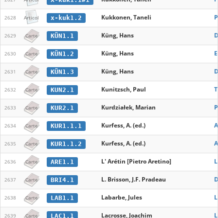
Kukkonen, Taneli
P
x-kuk1.2
2628
Articol
Küng, Hans
D
KÜN1.1
2629
Carte
Küng, Hans
E
KÜN1.2
2630
Carte
Küng, Hans
D
KÜN1.3
2631
Carte
Kunitzsch, Paul
T
KUN2.1
2632
Carte
Kurdziałek, Marian
P
KUR2.1
2633
Carte
Kurfess, A. (ed.)
A
KUR1.1.1
2634
Carte
Kurfess, A. (ed.)
A
KUR1.1.2
2635
Carte
L' Arétin [Pietro Aretino]
L
ARE1.1
2636
Carte
L. Brisson, J.F. Pradeau
D
BRI4.1
2637
Carte
Labarbe, Jules
L
LAB1.1
2638
Carte
Lacrosse, Joachim
L
LAC1.1
2639
Carte