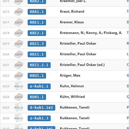
Kraemer, Joel L.
H
KRA2.1
2615
Carte
Kraut, Richard
T
KRA1.1
2616
Carte
Kremer, Klaus
D
KRE1.1
2617
Carte
Kretzmann, N.; Kenny, A.; Pinborg, A.
T
KRE2.1
2618
Carte
Kristeller, Paul Oskar
R
KRI1.3
2619
Carte
Kristeller, Paul Oskar
L
KRI1.1
2620
Carte
Kristeller, Paul Oskar (ed.)
C
KRI1.2.1
2621
Carte
Krüger, Max
G
KRU1.1
2622
Carte
Kuhn, Helmut
D
x-kuh1.1
2623
Articol
Kühn, Wilfried
Q
KUH1.1
2624
Carte
Kukkonen, Taneli
P
X-kuk1.1#2
2625
Articol
Kukkonen, Taneli
P
x-kuk1.3
2626
Articol
Kukkonen, Taneli
P
X-kuk1.1#1
2627
Articol