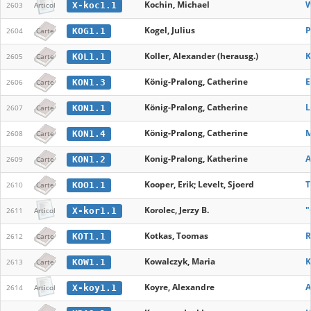
Kochin, Michael
W
X-koc1.1
2603
Articol
Kogel, Julius
P
KOG1.1
2604
Carte
Koller, Alexander (herausg.)
K
KOL1.1
2605
Carte
König-Pralong, Catherine
E
KON1.3
2606
Carte
König-Pralong, Catherine
L
KON1.1
2607
Carte
König-Pralong, Catherine
M
KON1.4
2608
Carte
Konig-Pralong, Katherine
A
KON1.2
2609
Carte
Kooper, Erik; Levelt, Sjoerd
T
KOO1.1
2610
Carte
Korolec, Jerzy B.
"
X-kor1.1
2611
Articol
Kotkas, Toomas
R
KOT1.1
2612
Carte
Kowalczyk, Maria
K
KOW1.1
2613
Carte
Koyre, Alexandre
A
X-koy1.1
2614
Articol