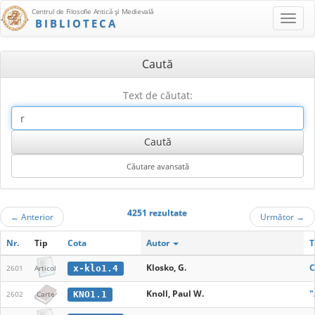
Centrul de Filosofie Antică şi Medievală
BIBLIOTECA
Caută
Text de căutat:
4251 rezultate
←
Anterior
Următor
→
Nr.
Tip
Cota
Autor
T
Klosko, G.
C
x-klo1.4
2601
Articol
Knoll, Paul W.
"
KNO1.1
2602
Carte