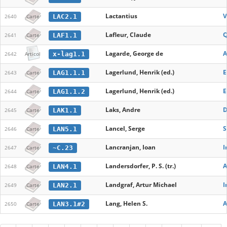
Lactantius
V
LAC2.1
2640
Carte
Lafleur, Claude
Q
LAF1.1
2641
Carte
Lagarde, George de
A
x-lag1.1
2642
Articol
Lagerlund, Henrik (ed.)
E
LAG1.1.1
2643
Carte
Lagerlund, Henrik (ed.)
E
LAG1.1.2
2644
Carte
Laks, Andre
D
LAK1.1
2645
Carte
Lancel, Serge
S
LAN5.1
2646
Carte
Lancranjan, Ioan
I
~C.23
2647
Carte
Landersdorfer, P. S. (tr.)
A
LAN4.1
2648
Carte
Landgraf, Artur Michael
I
LAN2.1
2649
Carte
Lang, Helen S.
A
LAN3.1#2
2650
Carte