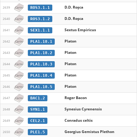
D.D. Roşca
ROS3.1.1
2639
Carte
D.D. Roşca
ROS3.1.2
2640
Carte
Sextus Empiricus
SEX1.1.1
2641
Carte
Platon
PLA1.18.1
2642
Carte
Platon
PLA1.18.2
2643
Carte
Platon
PLA1.18.3
2644
Carte
Platon
PLA1.18.4
2645
Carte
Platon
PLA1.18.5
2646
Carte
Roger Bacon
BAC1.2
2647
Carte
Synesius Cyrenensis
SYN1.1
2648
Carte
Conradus celtis
CEL2.1
2649
Carte
Georgius Gemistus Plethon
PLE1.5
2650
Carte