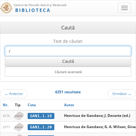
Centrul de Filosofie Antică şi Medievală
BIBLIOTECA
Caută
Text de căutat:
4251 rezultate
←
Anterior
Următor
→
Nr.
Tip
Cota
Autor
Henricus de Gandavo; J. Decorte (ed.)
GAN1.1.18
2576
Carte
Henricus de Gandavo; G. A. Wilson, Girard
GAN1.1.20
2577
Carte