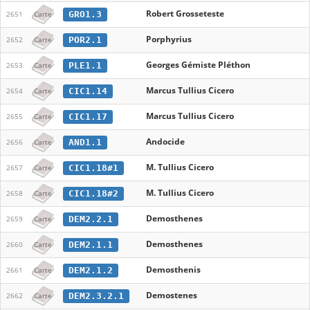
Robert Grosseteste
GRO1.3
2651
Carte
Porphyrius
POR2.1
2652
Carte
Georges Gémiste Pléthon
PLE1.1
2653
Carte
Marcus Tullius Cicero
CIC1.14
2654
Carte
Marcus Tullius Cicero
CIC1.17
2655
Carte
Andocide
AND1.1
2656
Carte
M. Tullius Cicero
CIC1.18#1
2657
Carte
M. Tullius Cicero
CIC1.18#2
2658
Carte
Demosthenes
DEM2.2.1
2659
Carte
Demosthenes
DEM2.1.1
2660
Carte
Demosthenis
DEM2.1.2
2661
Carte
Demostenes
DEM2.3.2.1
2662
Carte