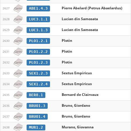
Pierre Abelard (Petrus Abaelardus)
ABE1.4.3
2627
Carte
Lucian din Samosata
LUC3.1.1
2628
Carte
Lucian din Samosata
LUC3.1.3
2629
Carte
Plotin
PLO1.2.1
2630
Carte
Plotin
PLO1.2.2
2631
Carte
Plotin
PLO1.2.3
2632
Carte
Sextus Empiricus
SEX1.2.3
2633
Carte
Sextus Empiricus
SEX1.2.4
2634
Carte
Bernard de Clairvaux
BER8.1
2635
Carte
Bruno, Giordano
BRUO1.3
2636
Carte
Bruno, Giordano
BRUO1.4
2637
Carte
Murano, Giovanna
MUR1.2
2638
Carte