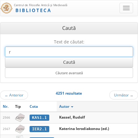
Centrul de Filosofie Antică şi Medievală
BIBLIOTECA
Caută
Text de căutat:
4251 rezultate
←
Anterior
Următor
→
Nr.
Tip
Cota
Autor
Kassel, Rudolf
KAS1.1
2566
Carte
Katerina Ierodiakonou (ed.)
IER2.1
2567
Carte