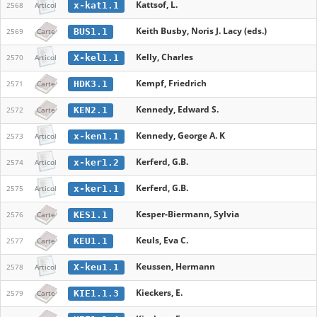
Kattsof, L.
x-kat1.1
2568
Articol
Keith Busby, Noris J. Lacy (eds.)
BUS1.1
2569
Carte
Kelly, Charles
X-kel1.1
2570
Articol
Kempf, Friedrich
HDK3.1
2571
Carte
Kennedy, Edward S.
KEN2.1
2572
Carte
Kennedy, George A. K
x-ken1.1
2573
Articol
Kerferd, G.B.
x-ker1.2
2574
Articol
Kerferd, G.B.
x-ker1.1
2575
Articol
Kesper-Biermann, Sylvia
KES1.1
2576
Carte
Keuls, Eva C.
KEU1.1
2577
Carte
Keussen, Hermann
X-keu1.1
2578
Articol
Kieckers, E.
KIE1.1.3
2579
Carte