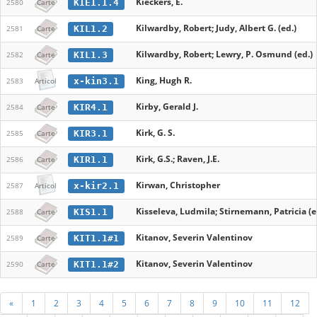
Kieckers, E.
KIE1.1.4
2580
Carte
Kilwardby, Robert; Judy, Albert G. (ed.)
KIL1.2
2581
Carte
Kilwardby, Robert; Lewry, P. Osmund (ed.)
KIL1.3
2582
Carte
King, Hugh R.
x-kin3.1
2583
Articol
Kirby, Gerald J.
KIR4.1
2584
Carte
Kirk, G. S.
KIR3.1
2585
Carte
Kirk, G.S.; Raven, J.E.
KIR1.1
2586
Carte
Kirwan, Christopher
x-kir2.1
2587
Articol
Kisseleva, Ludmila; Stirnemann, Patricia (e
KIS1.1
2588
Carte
Kitanov, Severin Valentinov
KIT1.1#1
2589
Carte
Kitanov, Severin Valentinov
KIT1.1#2
2590
Carte
«
1
2
3
4
5
6
7
8
9
10
11
12