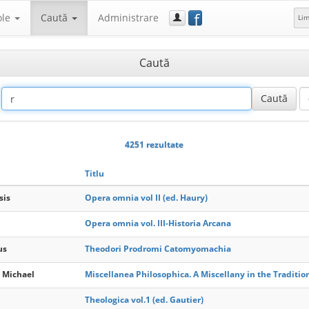
f
ole
Caută
Administrare
Li
Caută
4251 rezultate
Titlu
sis
Opera omnia vol II (ed. Haury)
Opera omnia vol. III-Historia Arcana
us
Theodori Prodromi Catomyomachia
 Michael
Miscellanea Philosophica. A Miscellany in the Traditio
Theologica vol.1 (ed. Gautier)