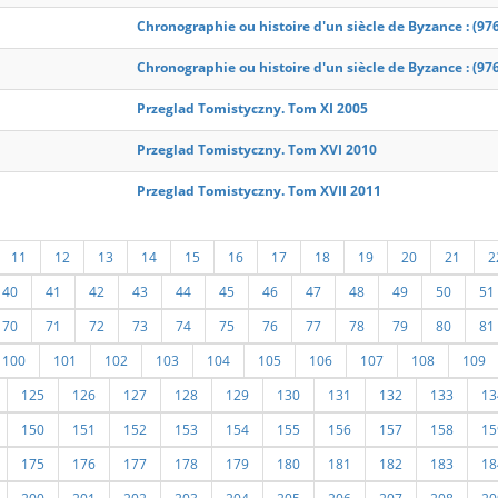
Chronographie ou histoire d'un siècle de Byzance : (976
Chronographie ou histoire d'un siècle de Byzance : (976
Przeglad Tomistyczny. Tom XI 2005
Przeglad Tomistyczny. Tom XVI 2010
Przeglad Tomistyczny. Tom XVII 2011
11
12
13
14
15
16
17
18
19
20
21
2
40
41
42
43
44
45
46
47
48
49
50
51
70
71
72
73
74
75
76
77
78
79
80
81
100
101
102
103
104
105
106
107
108
109
125
126
127
128
129
130
131
132
133
13
150
151
152
153
154
155
156
157
158
15
175
176
177
178
179
180
181
182
183
18