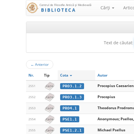
Centrul de Filosofie Antică şi Medievală
Cărţi
Artic
BIBLIOTECA
Text de căutat:
←
Anterior
Nr.
Tip
Cota
Autor
Procopius Caesarien
PRO3.1.2
2551
Carte
Procopius
PRO3.1.3
2552
Carte
Theodorus Prodrom
PRO4.1
2553
Carte
Anonymous; Psellos,
PSE1.1
2554
Carte
Michael Psellus
PSE1.2.1
2555
Carte