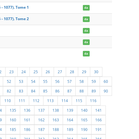
 - 1077). Tome 1
da
 - 1077). Tome 2
da
da
da
da
2
23
24
25
26
27
28
29
30
52
53
54
55
56
57
58
59
60
82
83
84
85
86
87
88
89
90
110
111
112
113
114
115
116
4
135
136
137
138
139
140
141
9
160
161
162
163
164
165
166
4
185
186
187
188
189
190
191