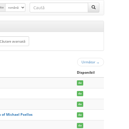
mba
Următor
→
Disponibil
da
da
da
n of Michael Psellos
da
da