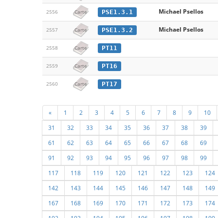
Michael Psellos
PSE1.3.1
2556
Carte
Michael Psellos
PSE1.3.2
2557
Carte
PT11
2558
Carte
PT16
2559
Carte
PT17
2560
Carte
«
1
2
3
4
5
6
7
8
9
10
31
32
33
34
35
36
37
38
39
61
62
63
64
65
66
67
68
69
91
92
93
94
95
96
97
98
99
117
118
119
120
121
122
123
124
142
143
144
145
146
147
148
149
167
168
169
170
171
172
173
174