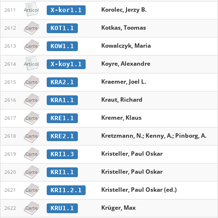
Korolec, Jerzy B.
X-kor1.1
2611
Articol
Kotkas, Toomas
KOT1.1
2612
Carte
Kowalczyk, Maria
KOW1.1
2613
Carte
Koyre, Alexandre
X-koy1.1
2614
Articol
Kraemer, Joel L.
KRA2.1
2615
Carte
Kraut, Richard
KRA1.1
2616
Carte
Kremer, Klaus
KRE1.1
2617
Carte
Kretzmann, N.; Kenny, A.; Pinborg, A.
KRE2.1
2618
Carte
Kristeller, Paul Oskar
KRI1.3
2619
Carte
Kristeller, Paul Oskar
KRI1.1
2620
Carte
Kristeller, Paul Oskar (ed.)
KRI1.2.1
2621
Carte
Krüger, Max
KRU1.1
2622
Carte