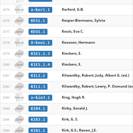
Kerferd, G.B.
x-ker1.1
2575
Articol
Kesper-Biermann, Sylvia
KES1.1
2576
Carte
Keuls, Eva C.
KEU1.1
2577
Carte
Keussen, Hermann
X-keu1.1
2578
Articol
Kieckers, E.
KIE1.1.3
2579
Carte
Kieckers, E.
KIE1.1.4
2580
Carte
Kilwardby, Robert; Judy, Albert G. (ed.)
KIL1.2
2581
Carte
Kilwardby, Robert; Lewry, P. Osmund (ed
KIL1.3
2582
Carte
King, Hugh R.
x-kin3.1
2583
Articol
Kirby, Gerald J.
KIR4.1
2584
Carte
Kirk, G. S.
KIR3.1
2585
Carte
Kirk, G.S.; Raven, J.E.
KIR1.1
2586
Carte