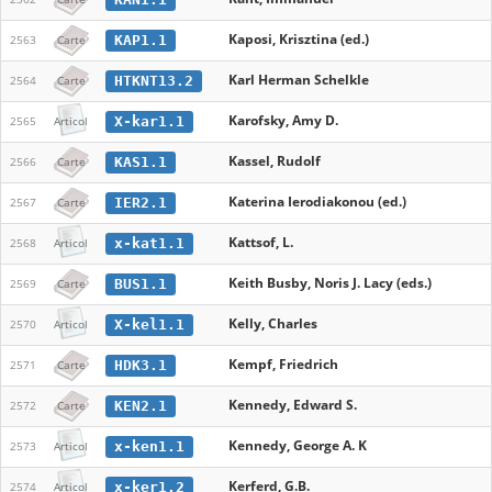
Kaposi, Krisztina (ed.)
KAP1.1
2563
Carte
Karl Herman Schelkle
HTKNT13.2
2564
Carte
Karofsky, Amy D.
X-kar1.1
2565
Articol
Kassel, Rudolf
KAS1.1
2566
Carte
Katerina Ierodiakonou (ed.)
IER2.1
2567
Carte
Kattsof, L.
x-kat1.1
2568
Articol
Keith Busby, Noris J. Lacy (eds.)
BUS1.1
2569
Carte
Kelly, Charles
X-kel1.1
2570
Articol
Kempf, Friedrich
HDK3.1
2571
Carte
Kennedy, Edward S.
KEN2.1
2572
Carte
Kennedy, George A. K
x-ken1.1
2573
Articol
Kerferd, G.B.
x-ker1.2
2574
Articol