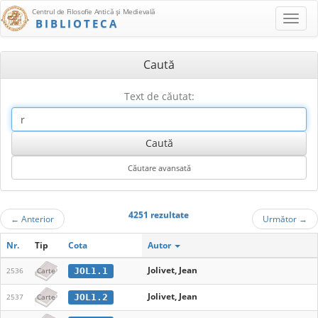
Centrul de Filosofie Antică şi Medievală
BIBLIOTECA
Caută
Text de căutat:
4251 rezultate
←
Anterior
Următor
→
Nr.
Tip
Cota
Autor
Jolivet, Jean
JOL1.1
2536
Carte
Jolivet, Jean
JOL1.2
2537
Carte