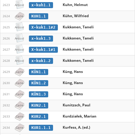
Kuhn, Helmut
x-kuh1.1
2623
Articol
Kühn, Wilfried
KUH1.1
2624
Carte
Kukkonen, Taneli
X-kuk1.1#2
2625
Articol
Kukkonen, Taneli
x-kuk1.3
2626
Articol
Kukkonen, Taneli
X-kuk1.1#1
2627
Articol
Kukkonen, Taneli
x-kuk1.2
2628
Articol
Küng, Hans
KÜN1.1
2629
Carte
Küng, Hans
KÜN1.2
2630
Carte
Küng, Hans
KÜN1.3
2631
Carte
Kunitzsch, Paul
KUN2.1
2632
Carte
Kurdziałek, Marian
KUR2.1
2633
Carte
Kurfess, A. (ed.)
KUR1.1.1
2634
Carte