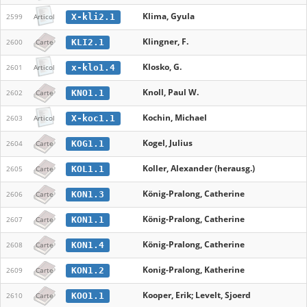
Klima, Gyula
X-kli2.1
2599
Articol
Klingner, F.
KLI2.1
2600
Carte
Klosko, G.
x-klo1.4
2601
Articol
Knoll, Paul W.
KNO1.1
2602
Carte
Kochin, Michael
X-koc1.1
2603
Articol
Kogel, Julius
KOG1.1
2604
Carte
Koller, Alexander (herausg.)
KOL1.1
2605
Carte
König-Pralong, Catherine
KON1.3
2606
Carte
König-Pralong, Catherine
KON1.1
2607
Carte
König-Pralong, Catherine
KON1.4
2608
Carte
Konig-Pralong, Katherine
KON1.2
2609
Carte
Kooper, Erik; Levelt, Sjoerd
KOO1.1
2610
Carte