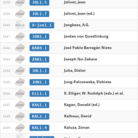
Jolivet, Jean
JOL1.5
2538
Carte
Jolivet, Jean (ed.)
JOL1.7
2539
Carte
Jongkees, A.G.
X-jon1.1
2540
Articol
Jordan von Quedlinburg
JOR1.1
2541
Carte
José Pablo Barragán Nieto
BAR8.1
2542
Carte
Joseph Ibn Zabara
ZAB1.1
2543
Carte
Julia, Didier
JUL1.1
2544
Carte
Jung-Palczewska, Elzbieta
JUN1.1
2545
Carte
K. Elliger; W. Rudolph (eds.) et al.
ELL1.1
2546
Carte
Kagan, Donald (ed.)
KAG1.1
2547
Carte
Kalhous, David
KAL2.1
2548
Carte
Kaluza, Zenon
KAL1.4
2549
Carte