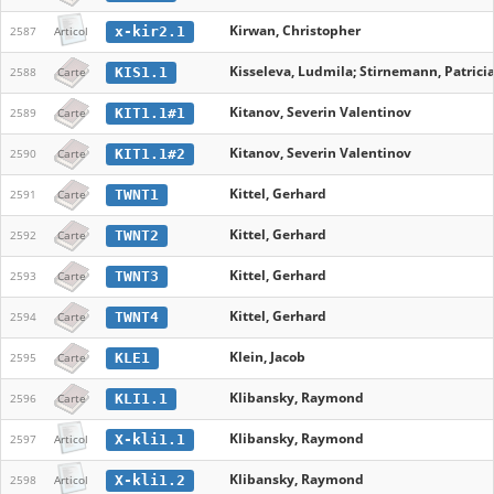
Kirwan, Christopher
x-kir2.1
2587
Articol
Kisseleva, Ludmila; Stirnemann, Patricia
KIS1.1
2588
Carte
Kitanov, Severin Valentinov
KIT1.1#1
2589
Carte
Kitanov, Severin Valentinov
KIT1.1#2
2590
Carte
Kittel, Gerhard
TWNT1
2591
Carte
Kittel, Gerhard
TWNT2
2592
Carte
Kittel, Gerhard
TWNT3
2593
Carte
Kittel, Gerhard
TWNT4
2594
Carte
Klein, Jacob
KLE1
2595
Carte
Klibansky, Raymond
KLI1.1
2596
Carte
Klibansky, Raymond
X-kli1.1
2597
Articol
Klibansky, Raymond
X-kli1.2
2598
Articol