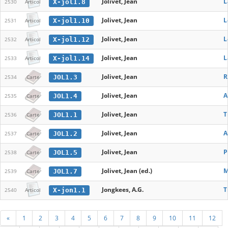
Jolivet, Jean
L
X-jol1.8
2530
Articol
Jolivet, Jean
L
X-jol1.10
2531
Articol
Jolivet, Jean
L
X-jol1.12
2532
Articol
Jolivet, Jean
L
X-jol1.14
2533
Articol
Jolivet, Jean
R
JOL1.3
2534
Carte
Jolivet, Jean
A
JOL1.4
2535
Carte
Jolivet, Jean
T
JOL1.1
2536
Carte
Jolivet, Jean
A
JOL1.2
2537
Carte
Jolivet, Jean
P
JOL1.5
2538
Carte
Jolivet, Jean (ed.)
M
JOL1.7
2539
Carte
Jongkees, A.G.
T
X-jon1.1
2540
Articol
«
1
2
3
4
5
6
7
8
9
10
11
12