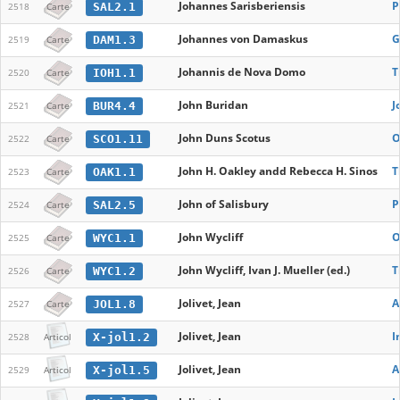
Johannes Sarisberiensis
P
SAL2.1
2518
Carte
Johannes von Damaskus
G
DAM1.3
2519
Carte
Johannis de Nova Domo
T
IOH1.1
2520
Carte
John Buridan
J
BUR4.4
2521
Carte
John Duns Scotus
O
SCO1.11
2522
Carte
John H. Oakley andd Rebecca H. Sinos
T
OAK1.1
2523
Carte
John of Salisbury
P
SAL2.5
2524
Carte
John Wycliff
O
WYC1.1
2525
Carte
John Wycliff, Ivan J. Mueller (ed.)
T
WYC1.2
2526
Carte
Jolivet, Jean
A
JOL1.8
2527
Carte
Jolivet, Jean
I
X-jol1.2
2528
Articol
Jolivet, Jean
A
X-jol1.5
2529
Articol