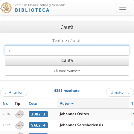
Centrul de Filosofie Antică şi Medievală
BIBLIOTECA
Caută
Text de căutat:
4251 rezultate
←
Anterior
Următor
→
Nr.
Tip
Cota
Autor
T
Johannes Oxites
I
IOH2.1
2516
Carte
Johannes Saresberiensis
P
SAL2.4
2517
Carte