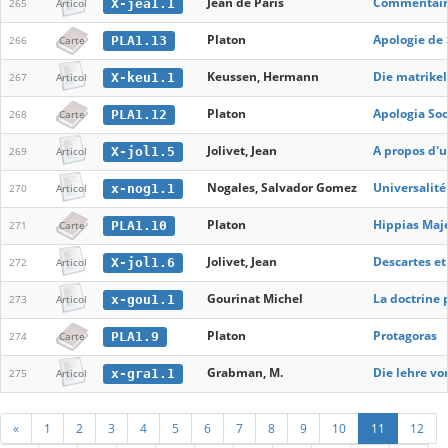
Jean de Paris
Commentaire
X-jea1.1
265
Articol
Platon
Apologie de 
PLA1.13
266
Carte
Keussen, Hermann
Die matrikel
X-keu1.1
267
Articol
Platon
Apologia Soc
PLA1.12
268
Carte
Jolivet, Jean
A propos d'u
X-jol1.5
269
Articol
Nogales, Salvador Gomez
Universalité
x-nog1.1
270
Articol
Platon
Hippias Maj
PLA1.10
271
Carte
Jolivet, Jean
Descartes et
X-jol1.6
272
Articol
Gourinat Michel
La doctrine 
x-gou1.1
273
Articol
Platon
Protagoras
PLA1.9
274
Carte
Grabman, M.
Die lehre vo
x-gra1.1
275
Articol
«
1
2
3
4
5
6
7
8
9
10
11
12