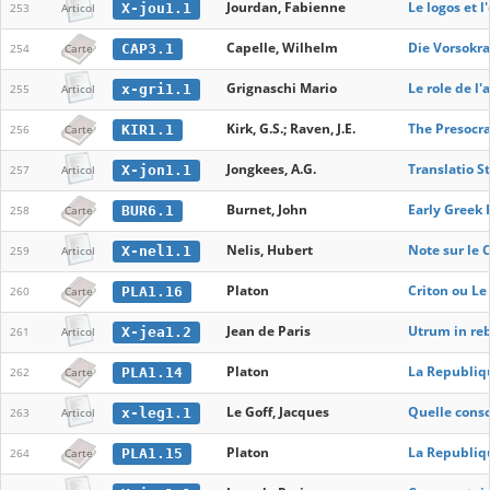
Jourdan, Fabienne
Le logos et 
X-jou1.1
253
Articol
Capelle, Wilhelm
Die Vorsokra
CAP3.1
254
Carte
Grignaschi Mario
Le role de l
x-gri1.1
255
Articol
Kirk, G.S.; Raven, J.E.
The Presocra
KIR1.1
256
Carte
Jongkees, A.G.
Translatio S
X-jon1.1
257
Articol
Burnet, John
Early Greek
BUR6.1
258
Carte
Nelis, Hubert
Note sur le
X-nel1.1
259
Articol
Platon
Criton ou Le
PLA1.16
260
Carte
Jean de Paris
Utrum in reb
X-jea1.2
261
Articol
Platon
La Republiqu
PLA1.14
262
Carte
Le Goff, Jacques
Quelle consc
x-leg1.1
263
Articol
Platon
La Republiqu
PLA1.15
264
Carte