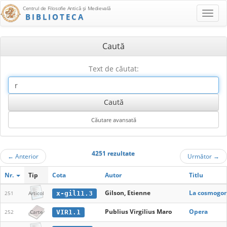
Centrul de Filosofie Antică şi Medievală
BIBLIOTECA
Caută
Text de căutat:
4251 rezultate
←
Anterior
Următor
→
Nr.
Tip
Cota
Autor
Titlu
Gilson, Etienne
La cosmogoni
x-gil11.3
251
Articol
Publius Virgilius Maro
Opera
VIR1.1
252
Carte