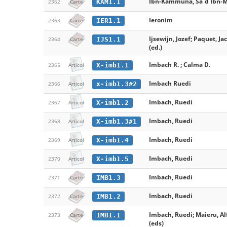
Ibn-Kammūna, Saʿd Ibn-
KAM1.1
2362
Carte
Ieronim
IER1.1
2363
Carte
Ijsewijn, Jozef; Paquet, J
IJS1.1
2364
Carte
(ed.)
Imbach R. ; Calma D.
X-imb1.1
2365
Articol
Imbach Ruedi
x-imb1.3#2
2366
Articol
Imbach, Ruedi
X-imb1.2
2367
Articol
Imbach, Ruedi
X-imb1.3#1
2368
Articol
Imbach, Ruedi
X-imb1.4
2369
Articol
Imbach, Ruedi
X-imb1.5
2370
Articol
Imbach, Ruedi
IMB1.3
2371
Carte
Imbach, Ruedi
IMB1.2
2372
Carte
Imbach, Ruedi; Maieru, A
IMB1.1
2373
Carte
(eds)