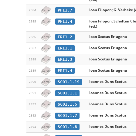
Ioan Filopon; G. Verbeke (
PHI1.7
2384
Carte
Ioan Filopon; Scholten C
PHI1.4
2385
Carte
(ed.)
Ioan Scotus Eriugena
ERI1.2
2386
Carte
Ioan Scotus Eriugena
ERI1.1
2387
Carte
Ioan Scotus Eriugena
ERI1.3
2388
Carte
Ioan Scotus Eriugena
ERI1.4
2389
Carte
Ioannes Duns Scotus
SCO1.1.19
2390
Carte
Ioannes Duns Scotus
SCO1.1.1
2391
Carte
Ioannes Duns Scotus
SCO1.1.5
2392
Carte
Ioannes Duns Scotus
SCO1.1.7
2393
Carte
Ioannes Duns Scotus
SCO1.1.8
2394
Carte