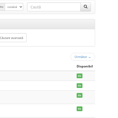
mba
Următor
→
Disponibil
da
da
da
da