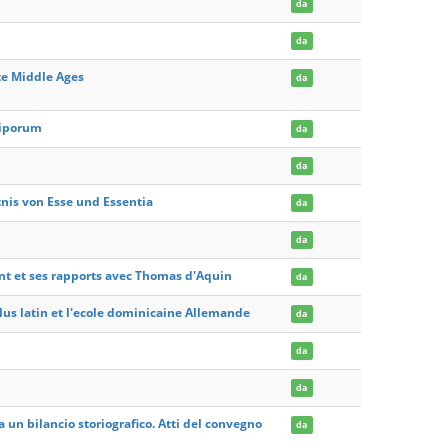
da
da
ate Middle Ages
da
ciporum
da
da
nis von Esse und Essentia
da
da
nt et ses rapports avec Thomas d'Aquin
da
lus latin et l'ecole dominicaine Allemande
da
da
da
a un bilancio storiografico. Atti del convegno
da