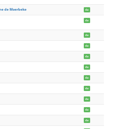
ume de Moerbeke
da
da
da
da
da
da
da
da
da
da
da