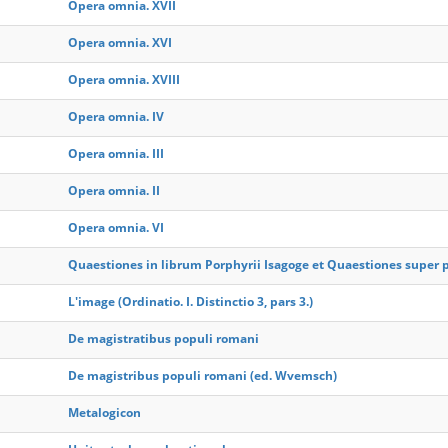
Opera omnia. XVII
Opera omnia. XVI
Opera omnia. XVIII
Opera omnia. IV
Opera omnia. III
Opera omnia. II
Opera omnia. VI
Quaestiones in librum Porphyrii Isagoge et Quaestiones super 
L'image (Ordinatio. I. Distinctio 3, pars 3.)
De magistratibus populi romani
De magistribus populi romani (ed. Wvemsch)
Metalogicon