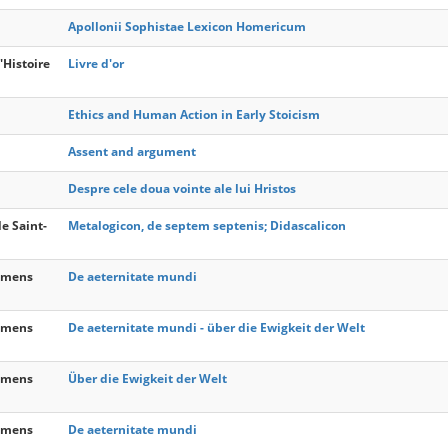
Apollonii Sophistae Lexicon Homericum
'Histoire
Livre d'or
Ethics and Human Action in Early Stoicism
Assent and argument
Despre cele doua vointe ale lui Hristos
e Saint-
Metalogicon, de septem septenis; Didascalicon
lemens
De aeternitate mundi
lemens
De aeternitate mundi - über die Ewigkeit der Welt
lemens
Über die Ewigkeit der Welt
lemens
De aeternitate mundi