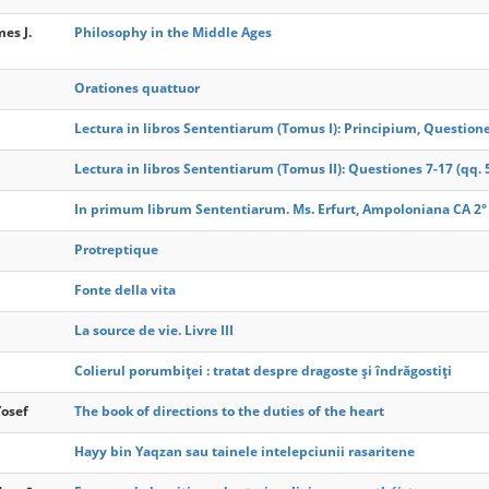
es J.
Philosophy in the Middle Ages
Orationes quattuor
Lectura in libros Sententiarum (Tomus I): Principium, Questione
Lectura in libros Sententiarum (Tomus II): Questiones 7-17 (qq. 5
In primum librum Sententiarum. Ms. Erfurt, Ampoloniana CA 2°
Protreptique
Fonte della vita
La source de vie. Livre III
Colierul porumbiţei : tratat despre dragoste şi îndrăgostiţi
Yosef
The book of directions to the duties of the heart
Hayy bin Yaqzan sau tainele intelepciunii rasaritene