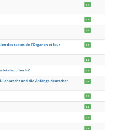
da
da
da
sion des textes de l'Organon et leur
da
da
totelis, Liber I-V
da
l-Lehnrecht und die Anfänge deutscher
da
da
da
da
da