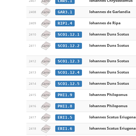
Iohannes Chrysostomus
CHR5.1
2407
Carte
Iohannes de Garlandia
GAR3.1
2408
Carte
Iohannes de Ripa
RIP1.4
2409
Carte
Iohannes Duns Scotus
SCO1.12.1
2410
Carte
Iohannes Duns Scotus
SCO1.12.2
2411
Carte
Iohannes Duns Scotus
SCO1.12.3
2412
Carte
Iohannes Duns Scotus
SCO1.12.4
2413
Carte
Iohannes Duns Scotus
SCO1.12.5
2414
Carte
Iohannes Philoponus
PHI1.9
2415
Carte
Iohannes Philoponus
PHI1.8
2416
Carte
Iohannes Scotus Eriugena
ERI1.5
2417
Carte
Iohannes Scotus Eriugena
ERI1.6
2418
Carte