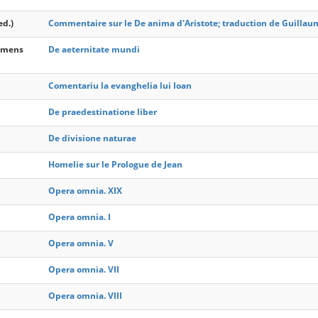
ed.)
Commentaire sur le De anima d'Aristote; traduction de Guilla
lemens
De aeternitate mundi
Comentariu la evanghelia lui Ioan
De praedestinatione liber
De divisione naturae
Homelie sur le Prologue de Jean
Opera omnia. XIX
Opera omnia. I
Opera omnia. V
Opera omnia. VII
Opera omnia. VIII