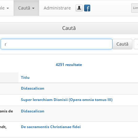
f
ole
Caută
Administrare
Li
Caută
4251 rezultate
Titlu
Didascalicon
Super Ierarchiam Dionisii (Opera omnia tomus III)
onis de
Didascalicon
ndt,
De sacramentis Christianae fidei