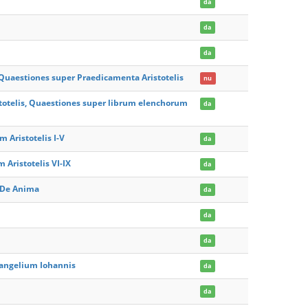
da
da
da
 Quaestiones super Praedicamenta Aristotelis
nu
stotelis, Quaestiones super librum elenchorum
da
 Aristotelis I-V
da
Aristotelis VI-IX
da
 De Anima
da
da
da
vangelium Iohannis
da
da