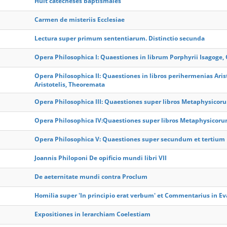
Huit catecheses baptismales
Carmen de misteriis Ecclesiae
Lectura super primum sententiarum. Distinctio secunda
Opera Philosophica I: Quaestiones in librum Porphyrii Isagoge,
Opera Philosophica II: Quaestiones in libros perihermenias Ari
Aristotelis, Theoremata
Opera Philosophica III: Quaestiones super libros Metaphysicorum
Opera Philosophica IV:Quaestiones super libros Metaphysicorum 
Opera Philosophica V: Quaestiones super secundum et tertium
Joannis Philoponi De opificio mundi libri VII
De aeternitate mundi contra Proclum
Homilia super 'In principio erat verbum' et Commentarius in E
Expositiones in Ierarchiam Coelestiam