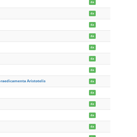
da
da
da
da
da
da
da
praedicamenta Aristotelis
da
da
da
da
da