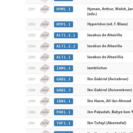
Hyman, Arthur, Walsh, Jam
HYM1.1
2351
Carte
(eds.)
Hyperidus (ed. f. Blass)
HYP1.1
2352
Carte
Iacobus de Altavilla
ALT1.2.1
2353
Carte
Iacobus de Altavilla
ALT1.2.2
2354
Carte
Iacobus de Altavillia
ALT1.1
2355
Carte
Iamblichos
IAM1.1
2356
Carte
Ibn Gabirol (Avicebron)
GAB1.2
2357
Carte
Ibn Gabirol (Avicembron)
GAB1.3
2358
Carte
Ibn Hazm, Alī ibn Ahmad
IBN1.1
2359
Carte
ibn Paḳudah, Baḥye ben 
PAK1.1
2360
Carte
Ibn Tufayl (Abentofal)
TUF1.1
2361
Carte