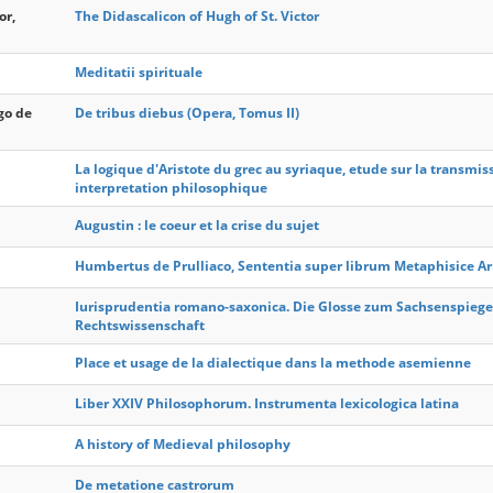
or,
The Didascalicon of Hugh of St. Victor
Meditatii spirituale
go de
De tribus diebus (Opera, Tomus II)
La logique d'Aristote du grec au syriaque, etude sur la transmis
interpretation philosophique
Augustin : le coeur et la crise du sujet
Humbertus de Prulliaco, Sententia super librum Metaphisice Aris
Iurisprudentia romano-saxonica. Die Glosse zum Sachsenspiege
Rechtswissenschaft
Place et usage de la dialectique dans la methode asemienne
Liber XXIV Philosophorum. Instrumenta lexicologica latina
A history of Medieval philosophy
De metatione castrorum