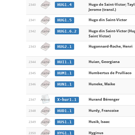
Hugo de Saint-Victor; Tayl
HUG1.4
2340
Carte
Jerome (transl.)
Hugo din Saint-Victor
HUG1.5
2341
Carte
Hugo din Saint-Victor (Hu
HUG1.6.2
2342
Carte
Saint Victor)
Hugonnard-Roche, Henri
HUG2.1
2343
Carte
Huian, Georgiana
HUI1.1
2344
Carte
Humbertus de Prulliaco
HUM1.1
2345
Carte
Huneke, Maike
HUN1.1
2346
Carte
Hurand Bérenger
X-hur1.1
2347
Articol
Hurdy, Francoise
HUD1.1
2348
Carte
Husik, Isaac
HUS1.1
2349
Carte
Hyginus
HYG1.1
2350
Carte