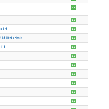
da
da
s 1-6
da
-15 libri primi)
da
 118
da
da
da
da
da
da
da