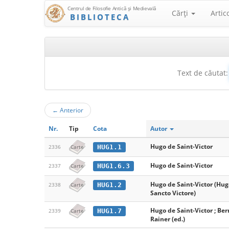
Centrul de Filosofie Antică şi Medievală
Cărţi
Artic
BIBLIOTECA
Text de căutat:
←
Anterior
Nr.
Tip
Cota
Autor
Hugo de Saint-Victor
HUG1.1
2336
Carte
Hugo de Saint-Victor
HUG1.6.3
2337
Carte
Hugo de Saint-Victor (Hug
HUG1.2
2338
Carte
Sancto Victore)
Hugo de Saint-Victor ; Ber
HUG1.7
2339
Carte
Rainer (ed.)