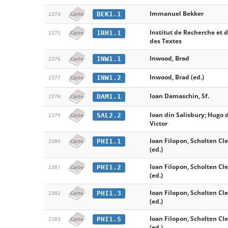
Immanuel Bekker
BEK1.1
2374
Carte
Institut de Recherche et d
IRH1.1
2375
Carte
des Textes
Inwood, Brad
INW1.1
2376
Carte
Inwood, Brad (ed.)
INW1.2
2377
Carte
Ioan Damaschin, Sf.
DAM1.1
2378
Carte
Ioan din Salisbury; Hugo d
SAL2.2
2379
Carte
Victor
Ioan Filopon, Scholten C
PHI1.1
2380
Carte
(ed.)
Ioan Filopon, Scholten C
PHI1.2
2381
Carte
(ed.)
Ioan Filopon, Scholten C
PHI1.3
2382
Carte
(ed.)
Ioan Filopon, Scholten C
PHI1.5
2383
Carte
(ed.)