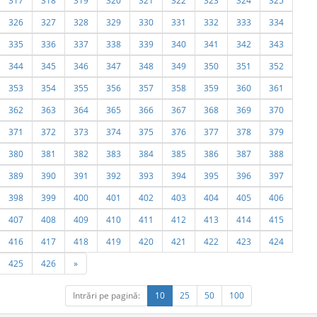
317
318
319
320
321
322
323
324
325
326
327
328
329
330
331
332
333
334
335
336
337
338
339
340
341
342
343
344
345
346
347
348
349
350
351
352
353
354
355
356
357
358
359
360
361
362
363
364
365
366
367
368
369
370
371
372
373
374
375
376
377
378
379
380
381
382
383
384
385
386
387
388
389
390
391
392
393
394
395
396
397
398
399
400
401
402
403
404
405
406
407
408
409
410
411
412
413
414
415
416
417
418
419
420
421
422
423
424
425
426
»
Intrări pe pagină:
10
25
50
100