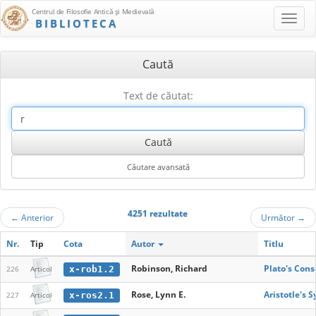
Centrul de Filosofie Antică şi Medievală
BIBLIOTECA
Caută
Text de căutat:
4251 rezultate
←
Anterior
Următor
→
Nr.
Tip
Cota
Autor
Titlu
Robinson, Richard
Plato's Cons
x-rob1.2
226
Articol
Rose, Lynn E.
Aristotle's 
x-ros2.1
227
Articol