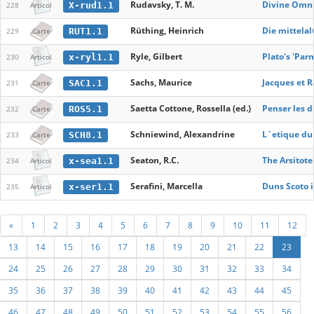
Rudavsky, T. M.
Divine Omni
X-rud1.1
228
Articol
Rüthing, Heinrich
Die mittelal
RUT1.1
229
Carte
Ryle, Gilbert
Plato's 'Par
x-ryl1.1
230
Articol
Sachs, Maurice
Jacques et 
SAC1.1
231
Carte
Saetta Cottone, Rossella (ed.)
Penser les d
ROS5.1
232
Carte
Schniewind, Alexandrine
L`etique du
SCH8.1
233
Carte
Seaton, R.C.
The Arsitot
x-sea1.1
234
Articol
Serafini, Marcella
Duns Scoto i
x-ser1.1
235
Articol
«
1
2
3
4
5
6
7
8
9
10
11
12
13
14
15
16
17
18
19
20
21
22
23
24
25
26
27
28
29
30
31
32
33
34
35
36
37
38
39
40
41
42
43
44
45
46
47
48
49
50
51
52
53
54
55
56