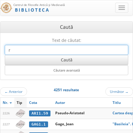
Centrul de Filosofie Antică şi Medievală
BIBLIOTECA
Caută
Text de căutat:
4251 rezultate
←
Anterior
Următor
→
Nr.
Tip
Cota
Autor
Titlu
Pseudo-Aristotel
Cartea desp
ARI1.59
2226
Carte
Gage, Jean
"Basileia". 
GAG1.1
2227
Carte