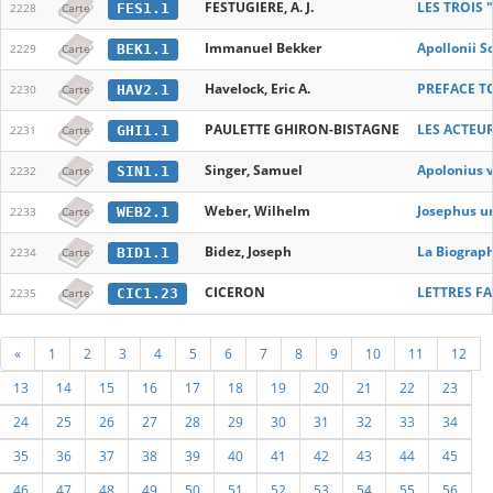
FESTUGIERE, A. J.
LES TROIS 
FES1.1
2228
Carte
Immanuel Bekker
Apollonii 
BEK1.1
2229
Carte
Havelock, Eric A.
PREFACE T
HAV2.1
2230
Carte
PAULETTE GHIRON-BISTAGNE
LES ACTEU
GHI1.1
2231
Carte
Singer, Samuel
Apolonius v
SIN1.1
2232
Carte
Weber, Wilhelm
Josephus u
WEB2.1
2233
Carte
Bidez, Joseph
La Biograp
BID1.1
2234
Carte
CICERON
LETTRES FAM
CIC1.23
2235
Carte
«
1
2
3
4
5
6
7
8
9
10
11
12
13
14
15
16
17
18
19
20
21
22
23
24
25
26
27
28
29
30
31
32
33
34
35
36
37
38
39
40
41
42
43
44
45
46
47
48
49
50
51
52
53
54
55
56