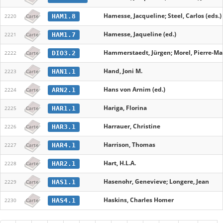
Hamesse, Jacqueline; Steel, Carlos (eds.)
HAM1.8
2220
Carte
Hamesse, Jaqueline (ed.)
HAM1.7
2221
Carte
Hammerstaedt, Jürgen; Morel, Pierre-Mar
DIO3.2
2222
Carte
Hand, Joni M.
HAN1.1
2223
Carte
Hans von Arnim (ed.)
ARN2.1
2224
Carte
Hariga, Florina
HAR1.1
2225
Carte
Harrauer, Christine
HAR3.1
2226
Carte
Harrison, Thomas
HAR4.1
2227
Carte
Hart, H.L.A.
HAR2.1
2228
Carte
Hasenohr, Genevieve; Longere, Jean
HAS1.1
2229
Carte
Haskins, Charles Homer
HAS4.1
2230
Carte