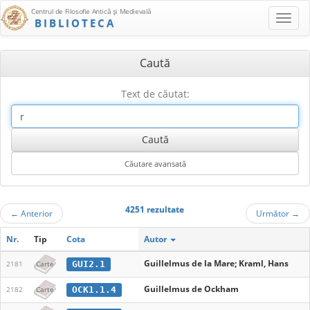
Centrul de Filosofie Antică şi Medievală
BIBLIOTECA
Caută
Text de căutat:
4251 rezultate
←
Anterior
Următor
→
Nr.
Tip
Cota
Autor
Guillelmus de la Mare; Kraml, Hans
GUI2.1
2181
Carte
Guillelmus de Ockham
OCK1.1.4
2182
Carte