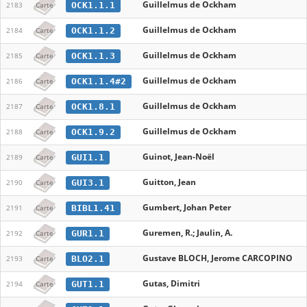
Guillelmus de Ockham
OCK1.1.1
2183
Carte
Guillelmus de Ockham
OCK1.1.2
2184
Carte
Guillelmus de Ockham
OCK1.1.3
2185
Carte
Guillelmus de Ockham
OCK1.1.4#2
2186
Carte
Guillelmus de Ockham
OCK1.8.1
2187
Carte
Guillelmus de Ockham
OCK1.9.2
2188
Carte
Guinot, Jean-Noël
GUI1.1
2189
Carte
Guitton, Jean
GUI3.1
2190
Carte
Gumbert, Johan Peter
BIBL1.41
2191
Carte
Guremen, R.; Jaulin, A.
GUR1.1
2192
Carte
Gustave BLOCH, Jerome CARCOPINO
BLO2.1
2193
Carte
Gutas, Dimitri
GUT1.1
2194
Carte