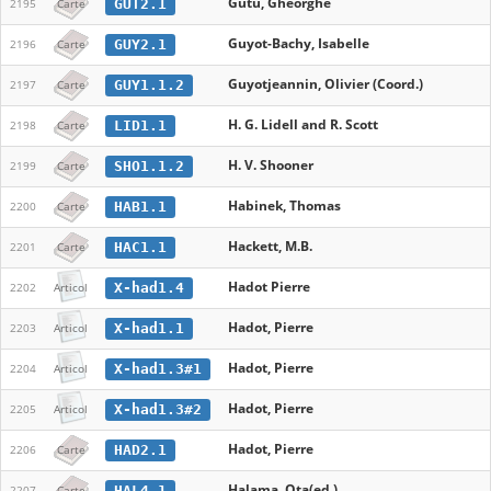
Gutu, Gheorghe
GUT2.1
2195
Carte
Guyot-Bachy, Isabelle
GUY2.1
2196
Carte
Guyotjeannin, Olivier (Coord.)
GUY1.1.2
2197
Carte
H. G. Lidell and R. Scott
LID1.1
2198
Carte
H. V. Shooner
SHO1.1.2
2199
Carte
Habinek, Thomas
HAB1.1
2200
Carte
Hackett, M.B.
HAC1.1
2201
Carte
Hadot Pierre
X-had1.4
2202
Articol
Hadot, Pierre
X-had1.1
2203
Articol
Hadot, Pierre
X-had1.3#1
2204
Articol
Hadot, Pierre
X-had1.3#2
2205
Articol
Hadot, Pierre
HAD2.1
2206
Carte
Halama, Ota(ed.)
HAL4.1
2207
Carte