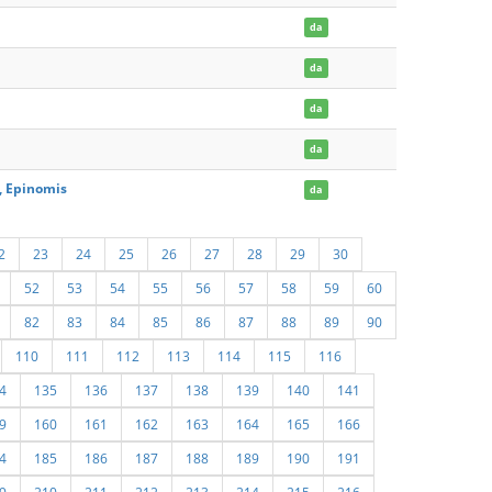
da
da
da
da
 Epinomis
da
2
23
24
25
26
27
28
29
30
52
53
54
55
56
57
58
59
60
82
83
84
85
86
87
88
89
90
110
111
112
113
114
115
116
4
135
136
137
138
139
140
141
9
160
161
162
163
164
165
166
4
185
186
187
188
189
190
191