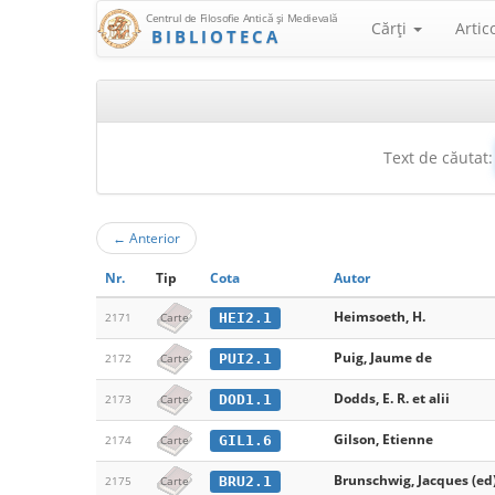
Centrul de Filosofie Antică şi Medievală
Cărţi
Artic
BIBLIOTECA
Text de căutat:
←
Anterior
Nr.
Tip
Cota
Autor
Heimsoeth, H.
HEI2.1
2171
Carte
Puig, Jaume de
PUI2.1
2172
Carte
Dodds, E. R. et alii
DOD1.1
2173
Carte
Gilson, Etienne
GIL1.6
2174
Carte
Brunschwig, Jacques (ed
BRU2.1
2175
Carte