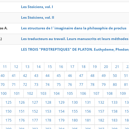
Les Stoïciens, vol. I
Les Stoïciens, vol. II
os A.
Les structures de l`imaginaire dans la philosophie de proclus
)
Les traducteurs au travail. Leurs manuscrits et leurs méthodes
LES TROIS "PROTREPTIQUES" DE PLATON. Euthydeme, Phedon,
11
12
13
14
15
16
17
18
19
20
21
2
40
41
42
43
44
45
46
47
48
49
50
51
70
71
72
73
74
75
76
77
78
79
80
81
100
101
102
103
104
105
106
107
108
109
125
126
127
128
129
130
131
132
133
13
150
151
152
153
154
155
156
157
158
15
175
176
177
178
179
180
181
182
183
18