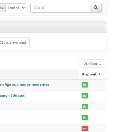
mba
Următor
→
Disponibil
yen Age aux temps modernes
da
Ramon Sibidua)
da
da
da
nu