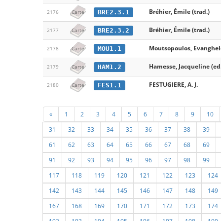
Bréhier, Émile (trad.)
BRE2.3.1
2176
Carte
Bréhier, Émile (trad.)
BRE2.3.2
2177
Carte
Moutsopoulos, Evanghel
MOU1.1
2178
Carte
Hamesse, Jacqueline (ed.
HAM1.2
2179
Carte
FESTUGIERE, A. J.
FES1.1
2180
Carte
«
1
2
3
4
5
6
7
8
9
10
31
32
33
34
35
36
37
38
39
61
62
63
64
65
66
67
68
69
91
92
93
94
95
96
97
98
99
117
118
119
120
121
122
123
124
142
143
144
145
146
147
148
149
167
168
169
170
171
172
173
174