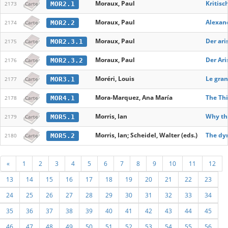
Moraux, Paul
Kritisc
MOR2.1
2173
Carte
Moraux, Paul
Alexand
MOR2.2
2174
Carte
Moraux, Paul
Der ari
MOR2.3.1
2175
Carte
Moraux, Paul
Der Ari
MOR2.3.2
2176
Carte
Moréri, Louis
Le gran
MOR3.1
2177
Carte
Mora-Marquez, Ana María
The Thi
MOR4.1
2178
Carte
Morris, Ian
Why the
MOR5.1
2179
Carte
Morris, Ian; Scheidel, Walter (eds.)
The dyn
MOR5.2
2180
Carte
«
1
2
3
4
5
6
7
8
9
10
11
12
13
14
15
16
17
18
19
20
21
22
23
24
25
26
27
28
29
30
31
32
33
34
35
36
37
38
39
40
41
42
43
44
45
46
47
48
49
50
51
52
53
54
55
56