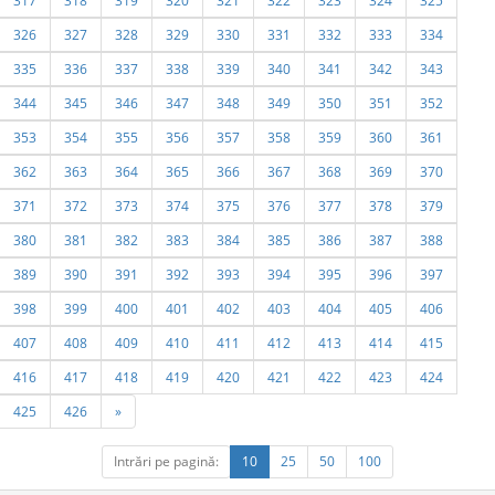
317
318
319
320
321
322
323
324
325
326
327
328
329
330
331
332
333
334
335
336
337
338
339
340
341
342
343
344
345
346
347
348
349
350
351
352
353
354
355
356
357
358
359
360
361
362
363
364
365
366
367
368
369
370
371
372
373
374
375
376
377
378
379
380
381
382
383
384
385
386
387
388
389
390
391
392
393
394
395
396
397
398
399
400
401
402
403
404
405
406
407
408
409
410
411
412
413
414
415
416
417
418
419
420
421
422
423
424
425
426
»
Intrări pe pagină:
10
25
50
100