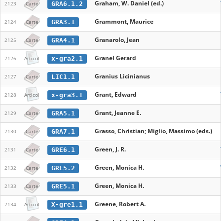
Graham, W. Daniel (ed.)
GRA6.1.2
2123
Carte
Grammont, Maurice
GRA3.1
2124
Carte
Granarolo, Jean
GRA4.1
2125
Carte
Granel Gerard
x-gra2.1
2126
Articol
Granius Licinianus
LIC1.1
2127
Carte
Grant, Edward
x-gra3.1
2128
Articol
Grant, Jeanne E.
GRA5.1
2129
Carte
Grasso, Christian; Miglio, Massimo (eds.)
GRA7.1
2130
Carte
Green, J. R.
GRE6.1
2131
Carte
Green, Monica H.
GRE5.2
2132
Carte
Green, Monica H.
GRE5.1
2133
Carte
Greene, Robert A.
X-gre1.1
2134
Articol