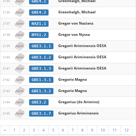
Greenhalgh, Michael
GRE4.1
2135
Carte
Greenhalgh, Michael
GRE4.2
2136
Carte
Gregor von Nazianz
NAZ1.1
2137
Carte
Gregor von Nyssa
NYS1.2
2138
Carte
Gregorii Ariminensis OESA
GRE3.1.1
2139
Carte
Gregorii Ariminensis OESA
GRE3.1.2
2140
Carte
Gregorii Ariminensis OESA
GRE3.1.3
2141
Carte
Gregorio Magno
GRE1.3.1
2142
Carte
Gregorio Magno
GRE1.3.2
2143
Carte
Gregorius (de Arimino)
GRE3.2
2144
Carte
Gregorius Ariminensis
GRE3.1.7
2145
Carte
«
1
2
3
4
5
6
7
8
9
10
11
12