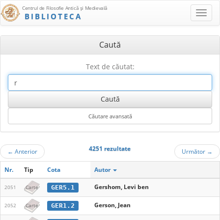
Centrul de Filosofie Antică şi Medievală
BIBLIOTECA
Caută
Text de căutat:
4251 rezultate
←
Anterior
Următor
→
Nr.
Tip
Cota
Autor
Gershom, Levi ben
GER5.1
2051
Carte
Gerson, Jean
GER1.2
2052
Carte