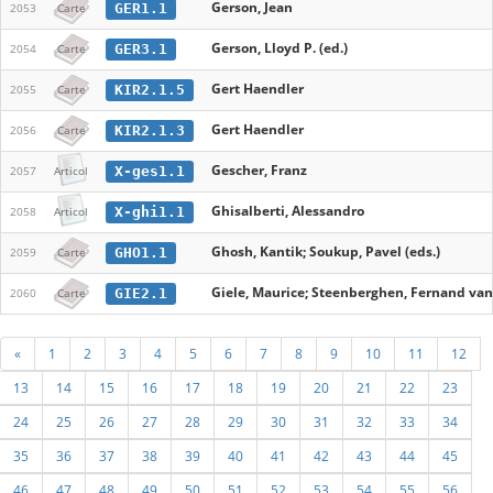
Gerson, Jean
GER1.1
2053
Carte
Gerson, Lloyd P. (ed.)
GER3.1
2054
Carte
Gert Haendler
KIR2.1.5
2055
Carte
Gert Haendler
KIR2.1.3
2056
Carte
Gescher, Franz
X-ges1.1
2057
Articol
Ghisalberti, Alessandro
X-ghi1.1
2058
Articol
Ghosh, Kantik; Soukup, Pavel (eds.)
GHO1.1
2059
Carte
Giele, Maurice; Steenberghen, Fernand van;
GIE2.1
2060
Carte
«
1
2
3
4
5
6
7
8
9
10
11
12
13
14
15
16
17
18
19
20
21
22
23
24
25
26
27
28
29
30
31
32
33
34
35
36
37
38
39
40
41
42
43
44
45
46
47
48
49
50
51
52
53
54
55
56