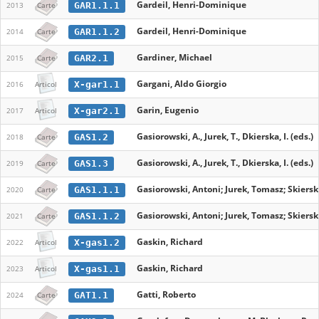
Gardeil, Henri-Dominique
GAR1.1.1
2013
Carte
Gardeil, Henri-Dominique
GAR1.1.2
2014
Carte
Gardiner, Michael
GAR2.1
2015
Carte
Gargani, Aldo Giorgio
X-gar1.1
2016
Articol
Garin, Eugenio
X-gar2.1
2017
Articol
Gasiorowski, A., Jurek, T., Dkierska, I. (eds.)
GAS1.2
2018
Carte
Gasiorowski, A., Jurek, T., Dkierska, I. (eds.)
GAS1.3
2019
Carte
Gasiorowski, Antoni; Jurek, Tomasz; Skierska
GAS1.1.1
2020
Carte
Gasiorowski, Antoni; Jurek, Tomasz; Skierska
GAS1.1.2
2021
Carte
Gaskin, Richard
X-gas1.2
2022
Articol
Gaskin, Richard
X-gas1.1
2023
Articol
Gatti, Roberto
GAT1.1
2024
Carte