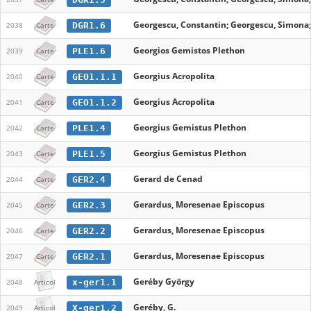
Georgescu, Constantin; Georgescu, Simona
DGR1.6
2038
Carte
Georgios Gemistos Plethon
PLE1.6
2039
Carte
Georgius Acropolita
GEO1.1.1
2040
Carte
Georgius Acropolita
GEO1.1.2
2041
Carte
Georgius Gemistus Plethon
PLE1.4
2042
Carte
Georgius Gemistus Plethon
PLE1.5
2043
Carte
Gerard de Cenad
GER2.4
2044
Carte
Gerardus, Moresenae Episcopus
GER2.3
2045
Carte
Gerardus, Moresenae Episcopus
GER2.2
2046
Carte
Gerardus, Moresenae Episcopus
GER2.1
2047
Carte
Geréby György
x-ger1.1
2048
Articol
Geréby, G.
X-ger1.2
2049
Articol