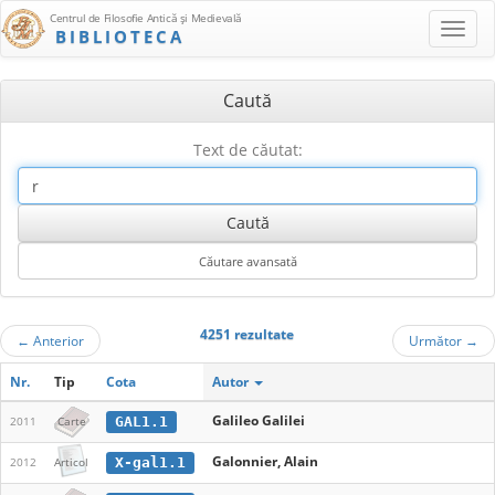
Centrul de Filosofie Antică şi Medievală
BIBLIOTECA
Caută
Text de căutat:
4251 rezultate
←
Anterior
Următor
→
Nr.
Tip
Cota
Autor
Galileo Galilei
GAL1.1
2011
Carte
Galonnier, Alain
X-gal1.1
2012
Articol