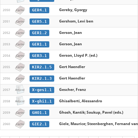
Gereby, Gyorgy
GER4.1
2050
Carte
Gershom, Levi ben
GER5.1
2051
Carte
Gerson, Jean
GER1.2
2052
Carte
Gerson, Jean
GER1.1
2053
Carte
Gerson, Lloyd P. (ed.)
GER3.1
2054
Carte
Gert Haendler
KIR2.1.5
2055
Carte
Gert Haendler
KIR2.1.3
2056
Carte
Gescher, Franz
X-ges1.1
2057
Articol
Ghisalberti, Alessandro
X-ghi1.1
2058
Articol
Ghosh, Kantik; Soukup, Pavel (eds.)
GHO1.1
2059
Carte
Giele, Maurice; Steenberghen, Fernand van;
GIE2.1
2060
Carte