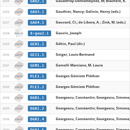
Gaudefroy-Demombynes, M; Blachere, R.
GAU2.1
2025
Carte
Gauthier, Nancy; Galinie, Henry (eds.)
GAU3.1
2026
Carte
Gauvard, Cl.; de Libera, A. ; Zink, M. (eds.)
GAU4.1
2027
Carte
Gauvin, Joseph
X-gau2.1
2028
Articol
Géhin, Paul (dir.)
GEH1.1
2029
Carte
Geiger, Louis-Bertrand
GEI1.1
2030
Carte
Gemelli Marciano, M. Laura
GEM1.1
2031
Carte
Georges Gémiste Pléthon
PLE1.1
2032
Carte
Georges Gémiste Pléthon
PLE1.2
2033
Carte
Georgescu, Constantin; Georgescu, Simona
DGR1.1
2034
Carte
Georgescu, Constantin; Georgescu, Simona
DGR1.2
2035
Carte
Georgescu, Constantin; Georgescu, Simona
DGR1.4
2036
Carte
Georgescu, Constantin; Georgescu, Simona
DGR1.5
2037
Carte