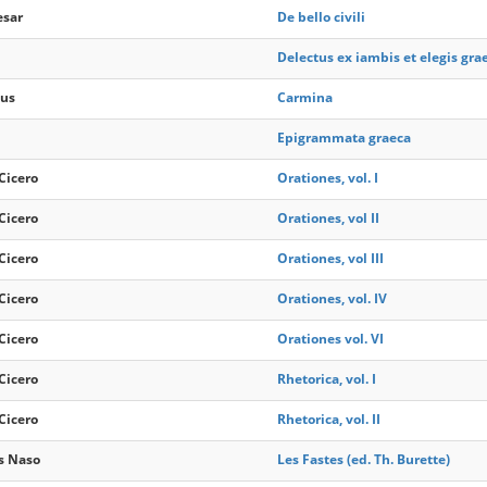
esar
De bello civili
Delectus ex iambis et elegis gra
ius
Carmina
Epigrammata graeca
Cicero
Orationes, vol. I
Cicero
Orationes, vol II
Cicero
Orationes, vol III
Cicero
Orationes, vol. IV
Cicero
Orationes vol. VI
Cicero
Rhetorica, vol. I
Cicero
Rhetorica, vol. II
s Naso
Les Fastes (ed. Th. Burette)