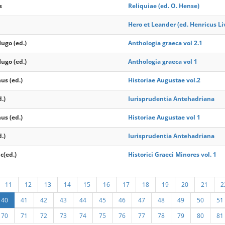
s
Reliquiae (ed. O. Hense)
Hero et Leander (ed. Henricus Li
ugo (ed.)
Anthologia graeca vol 2.1
ugo (ed.)
Anthologia graeca vol 1
us (ed.)
Historiae Augustae vol.2
d.)
Iurisprudentia Antehadriana
us (ed.)
Historiae Augustae vol 1
d.)
Iurisprudentia Antehadriana
c(ed.)
Historici Graeci Minores vol. 1
11
12
13
14
15
16
17
18
19
20
21
2
40
41
42
43
44
45
46
47
48
49
50
51
70
71
72
73
74
75
76
77
78
79
80
81