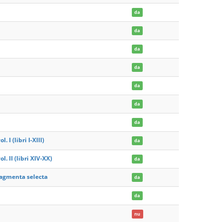
da
da
da
da
da
da
da
 I (libri I-XIII)
da
. II (libri XIV-XX)
da
ragmenta selecta
da
da
nu