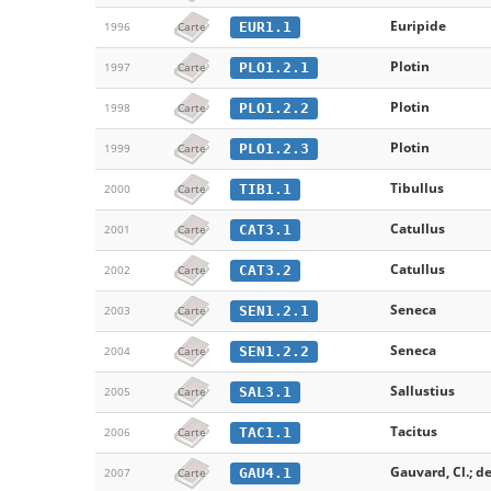
Euripide
EUR1.1
1996
Carte
Plotin
PLO1.2.1
1997
Carte
Plotin
PLO1.2.2
1998
Carte
Plotin
PLO1.2.3
1999
Carte
Tibullus
TIB1.1
2000
Carte
Catullus
CAT3.1
2001
Carte
Catullus
CAT3.2
2002
Carte
Seneca
SEN1.2.1
2003
Carte
Seneca
SEN1.2.2
2004
Carte
Sallustius
SAL3.1
2005
Carte
Tacitus
TAC1.1
2006
Carte
Gauvard, Cl.; de 
GAU4.1
2007
Carte