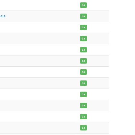
da
ecis
da
da
da
da
da
da
da
da
da
da
da