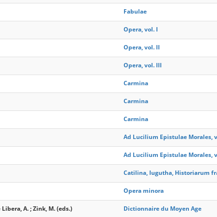
Fabulae
Opera, vol. I
Opera, vol. II
Opera, vol. III
Carmina
Carmina
Carmina
Ad Lucilium Epistulae Morales, vol.
Ad Lucilium Epistulae Morales, vol
Catilina, Iugutha, Historiarum f
Opera minora
Libera, A. ; Zink, M. (eds.)
Dictionnaire du Moyen Age