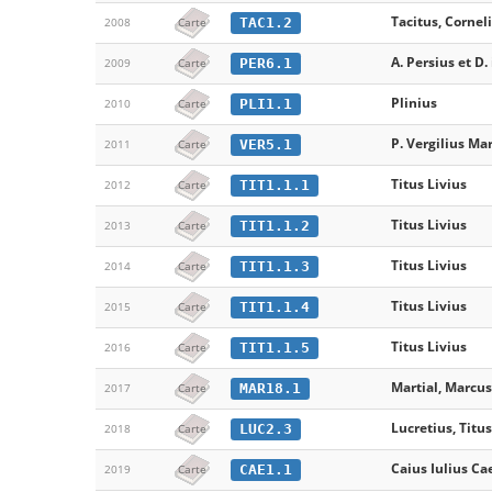
Tacitus, Cornel
TAC1.2
2008
Carte
A. Persius et D.
PER6.1
2009
Carte
Plinius
PLI1.1
2010
Carte
P. Vergilius Ma
VER5.1
2011
Carte
Titus Livius
TIT1.1.1
2012
Carte
Titus Livius
TIT1.1.2
2013
Carte
Titus Livius
TIT1.1.3
2014
Carte
Titus Livius
TIT1.1.4
2015
Carte
Titus Livius
TIT1.1.5
2016
Carte
Martial, Marcus
MAR18.1
2017
Carte
Lucretius, Titu
LUC2.3
2018
Carte
Caius Iulius Ca
CAE1.1
2019
Carte