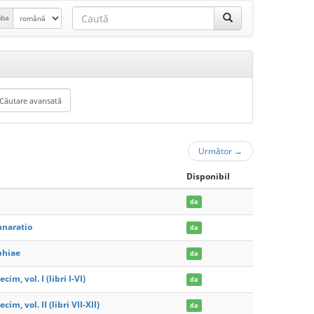
mba
Următor
→
Disponibil
da
nnaratio
da
phiae
da
im, vol. I (libri I-VI)
da
im, vol. II (libri VII-XII)
da