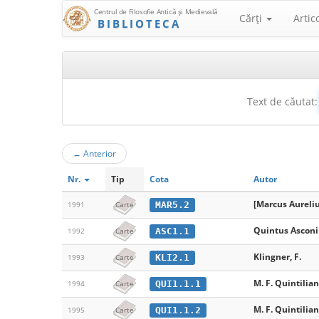
Centrul de Filosofie Antică şi Medievală
Cărţi
Artic
BIBLIOTECA
Text de căutat:
←
Anterior
Nr.
Tip
Cota
Autor
[Marcus Aureli
MAR5.2
1991
Carte
Quintus Asconi
ASC1.1
1992
Carte
Klingner, F.
KLI2.1
1993
Carte
M. F. Quintilian
QUI1.1.1
1994
Carte
M. F. Quintilian
QUI1.1.2
1995
Carte