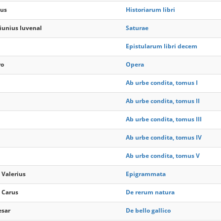
ius
Historiarum libri
 iunius Iuvenal
Saturae
Epistularum libri decem
ro
Opera
Ab urbe condita, tomus I
Ab urbe condita, tomus II
Ab urbe condita, tomus III
Ab urbe condita, tomus IV
Ab urbe condita, tomus V
 Valerius
Epigrammata
s Carus
De rerum natura
esar
De bello gallico