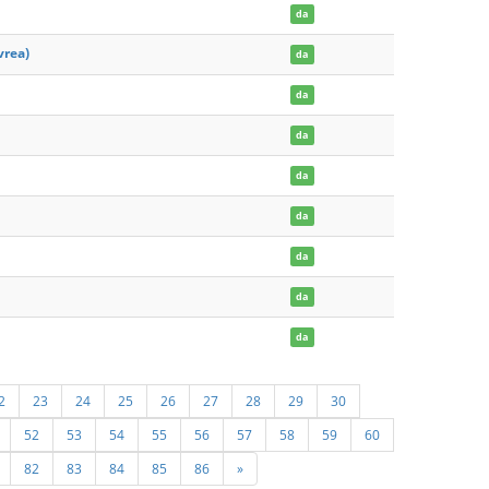
da
vrea)
da
da
da
da
da
da
da
da
2
23
24
25
26
27
28
29
30
52
53
54
55
56
57
58
59
60
82
83
84
85
86
»