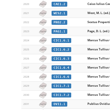
Caius Iulius Ca
CAE1.2
2020
Carte
West, M. L. (ed.)
WES2.1
2021
Carte
Sextus Propert
PRO2.2
2022
Carte
Page, D. L. (ed.)
PAG1.1
2023
Carte
Marcus Tullius 
CIC1.6.1
2024
Carte
Marcus Tullius 
CIC1.6.2
2025
Carte
Marcus Tullius 
CIC1.6.3
2026
Carte
Marcus Tullius 
CIC1.6.4
2027
Carte
Marcus Tullius 
CIC1.6.6
2028
Carte
Marcus Tullius 
CIC1.7.1
2029
Carte
Marcus Tullius 
CIC1.7.2
2030
Carte
Publius Ovidiu
OVI1.1
2031
Carte