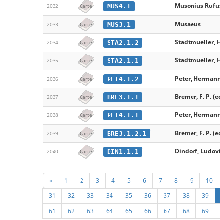
Musonius Rufu
MUS4.1
2032
Carte
Musaeus
MUS3.1
2033
Carte
Stadtmueller, H
STA2.1.2
2034
Carte
Stadtmueller, H
STA2.1.1
2035
Carte
Peter, Hermann
PET4.1.2
2036
Carte
Bremer, F. P. (e
BRE3.1.1
2037
Carte
Peter, Hermann
PET4.1.1
2038
Carte
Bremer, F. P. (e
BRE3.1.2.1
2039
Carte
Dindorf, Ludovi
DIN1.1.1
2040
Carte
«
1
2
3
4
5
6
7
8
9
10
31
32
33
34
35
36
37
38
39
61
62
63
64
65
66
67
68
69