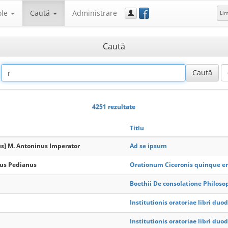
f
ole
Caută
Administrare
Li
Caută
4251 rezultate
Titlu
us] M. Antoninus Imperator
Ad se ipsum
us Pedianus
Orationum Ciceronis quinque e
Boethii De consolatione Philoso
Institutionis oratoriae libri duodec
Institutionis oratoriae libri duodec