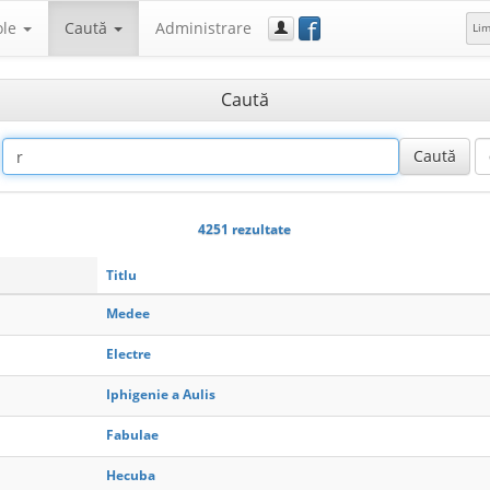
f
ole
Caută
Administrare
Li
Caută
4251 rezultate
Titlu
Medee
Electre
Iphigenie a Aulis
Fabulae
Hecuba