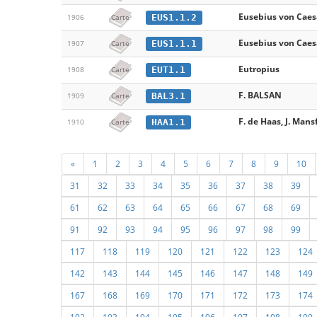
Eusebius von Caes
EUS1.1.2
1906
Carte
Eusebius von Caes
EUS1.1.1
1907
Carte
Eutropius
EUT1.1
1908
Carte
F. BALSAN
BAL3.1
1909
Carte
F. de Haas, J. Mans
HAA1.1
1910
Carte
«
1
2
3
4
5
6
7
8
9
10
31
32
33
34
35
36
37
38
39
61
62
63
64
65
66
67
68
69
91
92
93
94
95
96
97
98
99
117
118
119
120
121
122
123
124
142
143
144
145
146
147
148
149
167
168
169
170
171
172
173
174