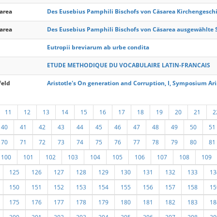
area
Des Eusebius Pamphili Bischofs von Cäsarea Kirchengeschic
area
Des Eusebius Pamphili Bischofs von Cäsarea ausgewählte Sc
Eutropii breviarum ab urbe condita
ETUDE METHODIQUE DU VOCABULAIRE LATIN-FRANCAIS
feld
Aristotle's On generation and Corruption, I, Symposium Ar
11
12
13
14
15
16
17
18
19
20
21
2
40
41
42
43
44
45
46
47
48
49
50
51
70
71
72
73
74
75
76
77
78
79
80
81
100
101
102
103
104
105
106
107
108
109
125
126
127
128
129
130
131
132
133
13
150
151
152
153
154
155
156
157
158
15
175
176
177
178
179
180
181
182
183
18