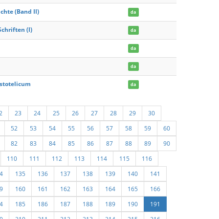
hte (Band II)
da
hriften (I)
da
da
da
istotelicum
da
2
23
24
25
26
27
28
29
30
52
53
54
55
56
57
58
59
60
82
83
84
85
86
87
88
89
90
110
111
112
113
114
115
116
4
135
136
137
138
139
140
141
9
160
161
162
163
164
165
166
4
185
186
187
188
189
190
191