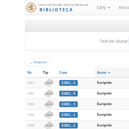
Centrul de Filosofie Antică şi Medievală
Cărţi
Artic
BIBLIOTECA
Text de căutat:
←
Anterior
Nr.
Tip
Cota
Autor
Euripide
EUR1.5
1901
Carte
Euripide
EUR1.4
1902
Carte
Euripide
EUR1.3
1903
Carte
Euripide
EUR1.1
1904
Carte
Euripide
EUR1.2
1905
Carte