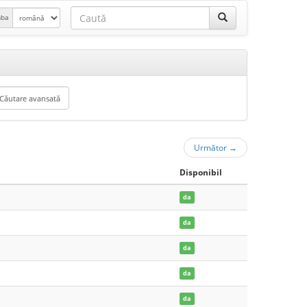
mba
Următor
→
Disponibil
da
da
da
da
da