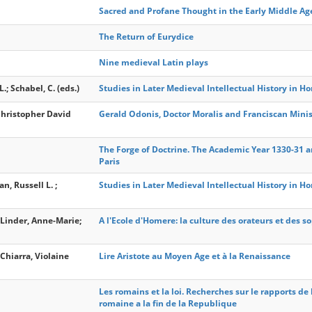
Sacred and Profane Thought in the Early Middle Ag
The Return of Eurydice
Nine medieval Latin plays
.; Schabel, C. (eds.)
Studies in Later Medieval Intellectual History in Ho
Christopher David
Gerald Odonis, Doctor Moralis and Franciscan Minist
The Forge of Doctrine. The Academic Year 1330-31 an
Paris
n, Russell L. ;
Studies in Later Medieval Intellectual History in Ho
Linder, Anne-Marie;
A l'Ecole d'Homere: la culture des orateurs et des s
Chiarra, Violaine
Lire Aristote au Moyen Age et à la Renaissance
Les romains et la loi. Recherches sur le rapports de
romaine a la fin de la Republique