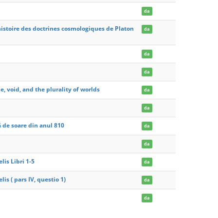
da
histoire des doctrines cosmologiques de Platon
da
da
da
e, void, and the plurality of worlds
da
da
ă de soare din anul 810
da
da
is Libri 1-5
da
s ( pars IV, questio 1)
da
da