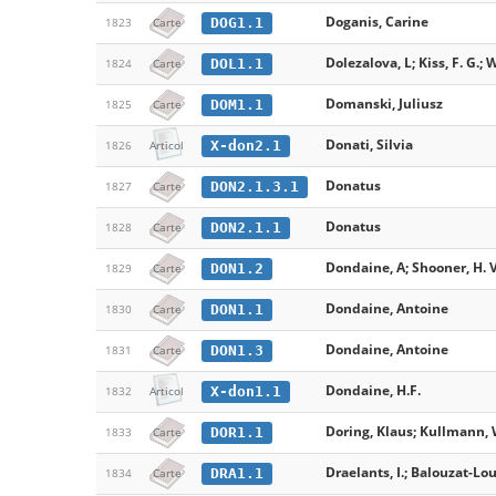
Doganis, Carine
DOG1.1
1823
Carte
Dolezalova, L; Kiss, F. G.; 
DOL1.1
1824
Carte
Domanski, Juliusz
DOM1.1
1825
Carte
Donati, Silvia
X-don2.1
1826
Articol
Donatus
DON2.1.3.1
1827
Carte
Donatus
DON2.1.1
1828
Carte
Dondaine, A; Shooner, H. V
DON1.2
1829
Carte
Dondaine, Antoine
DON1.1
1830
Carte
Dondaine, Antoine
DON1.3
1831
Carte
Dondaine, H.F.
X-don1.1
1832
Articol
Doring, Klaus; Kullmann, 
DOR1.1
1833
Carte
Draelants, I.; Balouzat-Lou
DRA1.1
1834
Carte