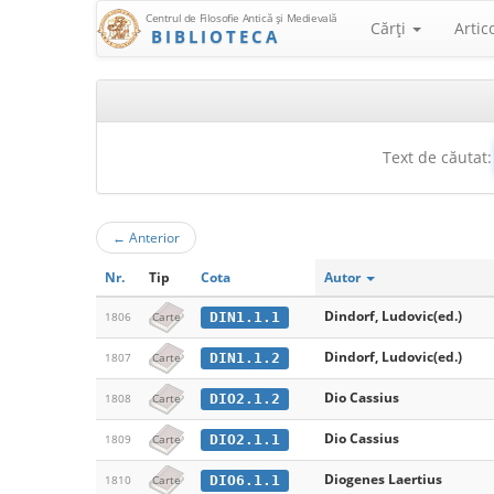
Centrul de Filosofie Antică şi Medievală
Cărţi
Artic
BIBLIOTECA
Text de căutat:
←
Anterior
Nr.
Tip
Cota
Autor
Dindorf, Ludovic(ed.)
DIN1.1.1
1806
Carte
Dindorf, Ludovic(ed.)
DIN1.1.2
1807
Carte
Dio Cassius
DIO2.1.2
1808
Carte
Dio Cassius
DIO2.1.1
1809
Carte
Diogenes Laertius
DIO6.1.1
1810
Carte