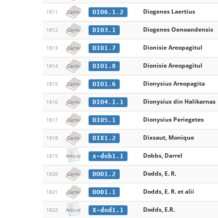
Diogenes Laertius
DIO6.1.2
1811
Carte
Diogenes Oenoandensis
DIO3.1
1812
Carte
Dionisie Areopagitul
DIO1.7
1813
Carte
Dionisie Areopagitul
DIO1.8
1814
Carte
Dionysius Areopagita
DIO1.6
1815
Carte
Dionysius din Halikarnas
DIO4.1.1
1816
Carte
Dionysius Periegetes
DIO5.1
1817
Carte
Dixsaut, Monique
DIX1.2
1818
Carte
Dobbs, Darrel
x-dob1.1
1819
Articol
Dodds, E. R.
DOD1.2
1820
Carte
Dodds, E. R. et alii
DOD1.1
1821
Carte
Dodds, E.R.
X-dod1.1
1822
Articol