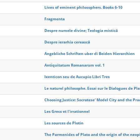
Lives of eminent philosophers. Books 6-10
Fragmenta
Despre numele divine; Teologia mistică
Despre ierarhia cerească
Angebliche Schriften uber di Beiden Hierarchien
Antiquitatum Romanarum vol. 1
Ixenticon seu de Aucupio Libri Tres
Le naturel philosophe. Essai sur le Dialogues de Pl
Choosing Justice: Socratese' Model City and the Prac
Les Grecs et l'irrationnel
Les sources de Plotin
The Parmenides of Plato and the origin of the neop