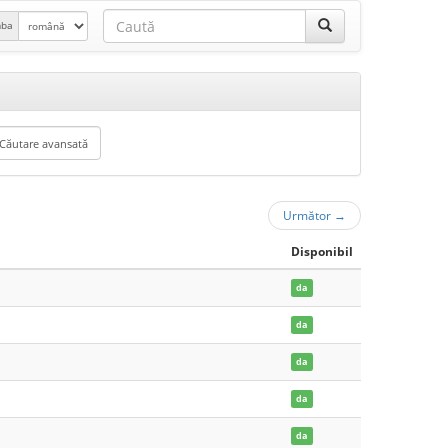
mba
Următor
→
Disponibil
da
da
da
da
da