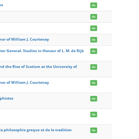
es
da
da
da
nor of William J. Courtenay
da
er General. Studies in Honour of L. M. de Rijk
da
d the Rise of Scotism at the University of
da
nor of William J. Courtenay
da
ophistes
da
da
 la philosophie greque et de la tradition
da