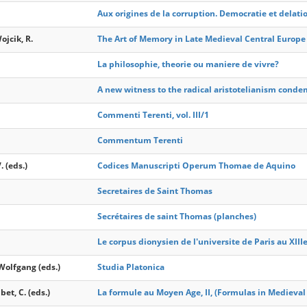
Aux origines de la corruption. Democratie et delat
Wojcik, R.
The Art of Memory in Late Medieval Central Europe
La philosophie, theorie ou maniere de vivre?
A new witness to the radical aristotelianism cond
Commenti Terenti, vol. III/1
Commentum Terenti
. (eds.)
Codices Manuscripti Operum Thomae de Aquino
Secretaires de Saint Thomas
Secrétaires de saint Thomas (planches)
Le corpus dionysien de l'universite de Paris au XIIIe
Wolfgang (eds.)
Studia Platonica
bet, C. (eds.)
La formule au Moyen Age, II, (Formulas in Medieval C