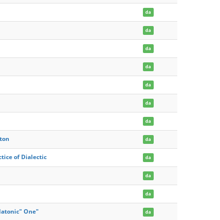
da
da
da
da
da
da
da
aton
da
tice of Dialectic
da
da
da
latonic" One"
da