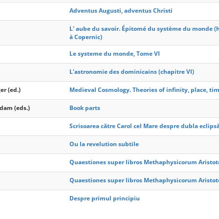
Adventus Augusti, adventus Christi
L' aube du savoir. Épitomé du système du monde (
à Copernic)
Le systeme du monde, Tome VI
L'astronomie des dominicains (chapitre VI)
er (ed.)
Medieval Cosmology. Theories of infinity, place, tim
dam (eds.)
Book parts
Scrisoarea către Carol cel Mare despre dubla eclips
Ou la revelution subtile
Quaestiones super libros Methaphysicorum Aristotel
Quaestiones super libros Methaphysicorum Aristoteli
Despre primul principiu