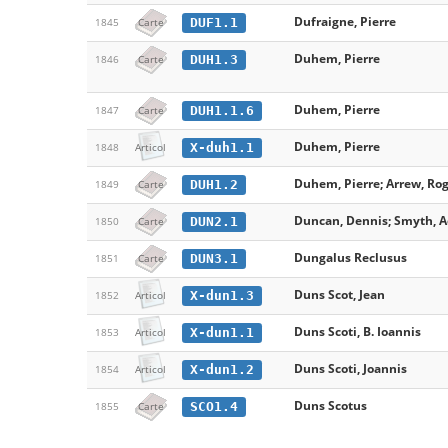
Dufraigne, Pierre
DUF1.1
1845
Carte
Duhem, Pierre
DUH1.3
1846
Carte
Duhem, Pierre
DUH1.1.6
1847
Carte
Duhem, Pierre
X-duh1.1
1848
Articol
Duhem, Pierre; Arrew, Rog
DUH1.2
1849
Carte
Duncan, Dennis; Smyth, A
DUN2.1
1850
Carte
Dungalus Reclusus
DUN3.1
1851
Carte
Duns Scot, Jean
X-dun1.3
1852
Articol
Duns Scoti, B. Ioannis
X-dun1.1
1853
Articol
Duns Scoti, Joannis
X-dun1.2
1854
Articol
Duns Scotus
SCO1.4
1855
Carte