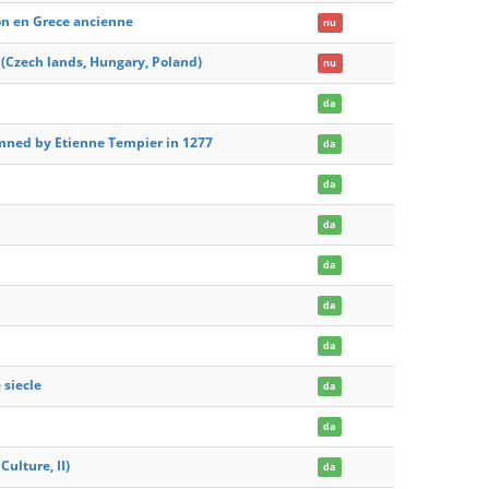
ion en Grece ancienne
nu
 (Czech lands, Hungary, Poland)
nu
da
emned by Etienne Tempier in 1277
da
da
da
da
da
da
 siecle
da
da
ulture, II)
da