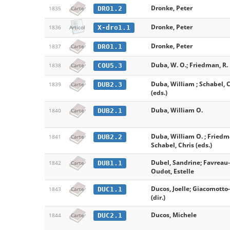
Dronke, Peter
DRO1.2
1835
Carte
Dronke, Peter
X-dro1.1
1836
Articol
Dronke, Peter
DRO1.1
1837
Carte
Duba, W. O.; Friedman, R. L
COU5.3
1838
Carte
Duba, William ; Schabel, 
DUB2.3
1839
Carte
(eds.)
Duba, William O.
DUB2.1
1840
Carte
Duba, William O. ; Friedma
DUB2.2
1841
Carte
Schabel, Chris (eds.)
Dubel, Sandrine; Favreau-
DUB1.1
1842
Carte
Oudot, Estelle
Ducos, Joelle; Giacomotto-
DUC1.1
1843
Carte
(dir.)
Ducos, Michele
DUC2.1
1844
Carte