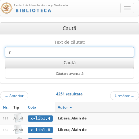
Centrul de Filosofie Antică şi Medievală
BIBLIOTECA
Caută
Text de căutat:
4251 rezultate
←
Anterior
Următor
→
Nr.
Tip
Cota
Autor
Libera, Alain de
x-lib1.4
181
Articol
Libera, Alain de
x-lib1.8
182
Articol