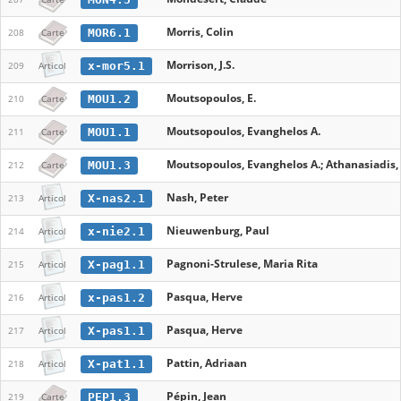
Morris, Colin
MOR6.1
208
Carte
Morrison, J.S.
x-mor5.1
209
Articol
Moutsopoulos, E.
MOU1.2
210
Carte
Moutsopoulos, Evanghelos A.
MOU1.1
211
Carte
Moutsopoulos, Evanghelos A.; Athanasiadis, T
MOU1.3
212
Carte
Nash, Peter
X-nas2.1
213
Articol
Nieuwenburg, Paul
x-nie2.1
214
Articol
Pagnoni-Strulese, Maria Rita
X-pag1.1
215
Articol
Pasqua, Herve
x-pas1.2
216
Articol
Pasqua, Herve
X-pas1.1
217
Articol
Pattin, Adriaan
X-pat1.1
218
Articol
Pépin, Jean
PEP1.3
219
Carte