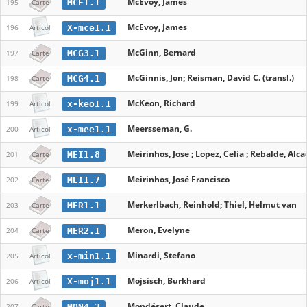
McEvoy, James
MCE1.1
195
Carte
McEvoy, James
X-mce1.1
196
Articol
McGinn, Bernard
MCG3.1
197
Carte
McGinnis, Jon; Reisman, David C. (transl.)
MCG4.1
198
Carte
McKeon, Richard
x-keo1.1
199
Articol
Meersseman, G.
x-mee1.1
200
Articol
Meirinhos, Jose ; Lopez, Celia ; Rebalde, Alca
MEI1.8
201
Carte
Meirinhos, José Francisco
MEI1.7
202
Carte
Merkerlbach, Reinhold; Thiel, Helmut van
MER1.1
203
Carte
Meron, Evelyne
MER2.1
204
Carte
Minardi, Stefano
x-min1.1
205
Articol
Mojsisch, Burkhard
X-moj1.1
206
Articol
Mondésert, Claude
MON4.3
207
Carte