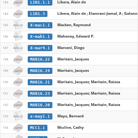
Libera, Alain de
LIB1.1.1
183
Carte
Libera, Alain de ; Elamrani-Jamal, A ; Galonni
LIB1.3
184
Carte
Macken, Raymond
X-mac1.1
185
Articol
Mahoney, Edward P.
X-mah1.1
186
Articol
Marconi, Diego
X-mar4.1
187
Articol
Maritain, Jacques
MAR16.22
188
Carte
Maritain, Jacques
MAR16.24
189
Carte
Maritain, Jacques; Maritain, Raissa
MAR16.21
190
Carte
Maritain, Jacques; Maritain, Raissa
MAR16.23
191
Carte
Maritain, Jacques; Maritain, Raissa
MAR16.20
192
Carte
Mayo, Bernard
x-may1.1
193
Articol
Mcclive, Cathy
MCC1.1
194
Carte