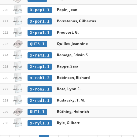
Pepin, Jean
X-pep1.1
220
Articol
Porretanus, Gilbertus
X-por1.1
221
Articol
Prouvost, G.
X-pro1.1
222
Articol
Quillet, Jeannine
QUI3.1
223
Carte
Ramage, Edwin S.
x-ram1.1
224
Articol
Rappe, Sara
X-rap1.1
225
Articol
Robinson, Richard
x-rob1.2
226
Articol
Rose, Lynn E.
x-ros2.1
227
Articol
Rudavsky, T. M.
X-rud1.1
228
Articol
Rüthing, Heinrich
RUT1.1
229
Carte
Ryle, Gilbert
x-ryl1.1
230
Articol