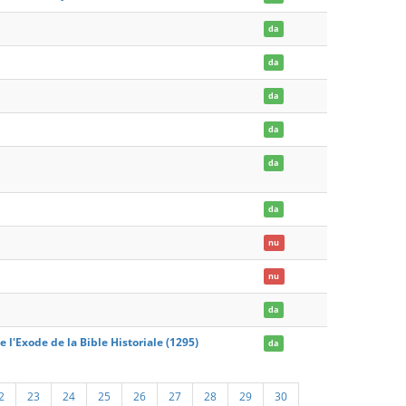
da
da
da
da
da
da
nu
nu
da
 l'Exode de la Bible Historiale (1295)
da
2
23
24
25
26
27
28
29
30