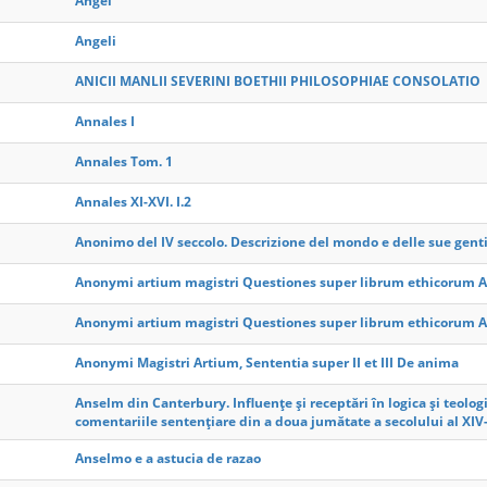
Angel
Angeli
ANICII MANLII SEVERINI BOETHII PHILOSOPHIAE CONSOLATIO
Annales I
Annales Tom. 1
Annales XI-XVI. I.2
Anonimo del IV seccolo. Descrizione del mondo e delle sue gent
Anonymi artium magistri Questiones super librum ethicorum Ar
Anonymi artium magistri Questiones super librum ethicorum Ar
Anonymi Magistri Artium, Sententia super II et III De anima
Anselm din Canterbury. Influențe și receptări în logica și teolo
comentariile sentențiare din a doua jumătate a secolului al XIV
Anselmo e a astucia de razao