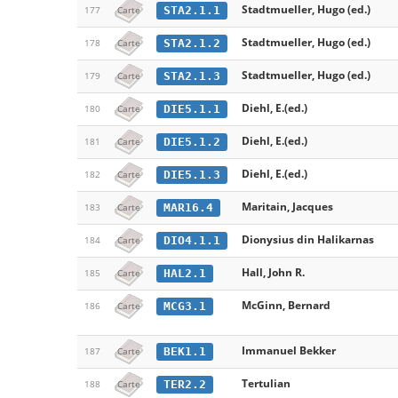
Stadtmueller, Hugo (ed.)
STA2.1.1
177
Carte
Stadtmueller, Hugo (ed.)
STA2.1.2
178
Carte
Stadtmueller, Hugo (ed.)
STA2.1.3
179
Carte
Diehl, E.(ed.)
DIE5.1.1
180
Carte
Diehl, E.(ed.)
DIE5.1.2
181
Carte
Diehl, E.(ed.)
DIE5.1.3
182
Carte
Maritain, Jacques
MAR16.4
183
Carte
Dionysius din Halikarnas
DIO4.1.1
184
Carte
Hall, John R.
HAL2.1
185
Carte
McGinn, Bernard
MCG3.1
186
Carte
Immanuel Bekker
BEK1.1
187
Carte
Tertulian
TER2.2
188
Carte