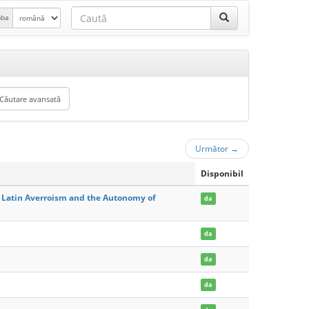
mba
Următor
→
Disponibil
 Latin Averroism and the Autonomy of
da
da
da
da