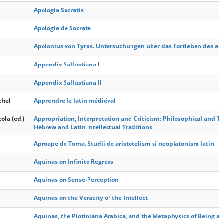
Apologia Socratis
Apologie de Socrate
Apolonius von Tyrus. Untersuchungen uber das Fortleben des a
Appendix Sallustiana I
Appendix Sallustiana II
chel
Apprendre le latin médiéval
ola (ed.)
Appropriation, Interpretation and Criticism: Philosophical and
Hebrew and Latin Intellectual Traditions
Aproape de Toma. Studii de aristotelism si neoplatonism latin
Aquinas on Infinite Regress
Aquinas on Sense-Perception
Aquinas on the Veracity of the Intellect
Aquinas, the Plotiniana Arabica, and the Metaphysics of Being 