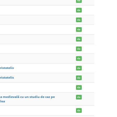
da
da
da
da
da
da
i
da
istotelis
da
istotelis
da
da
gia medievală cu un studiu de caz pe
da
-lea
da