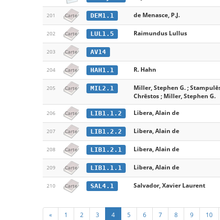
de Menasce, P.J.
DEM1.1
201
Carte
Raimundus Lullus
LUL1.5
202
Carte
AV14
203
Carte
R. Hahn
HAH1.1
204
Carte
Miller, Stephen G. ; Stampulē
MIL2.1
205
Carte
Chrēstos ; Miller, Stephen G.
Libera, Alain de
LIB1.1.2
206
Carte
Libera, Alain de
LIB1.2.2
207
Carte
Libera, Alain de
LIB1.2.1
208
Carte
Libera, Alain de
LIB1.1.1
209
Carte
Salvador, Xavier Laurent
SAL4.1
210
Carte
«
1
2
3
4
5
6
7
8
9
10