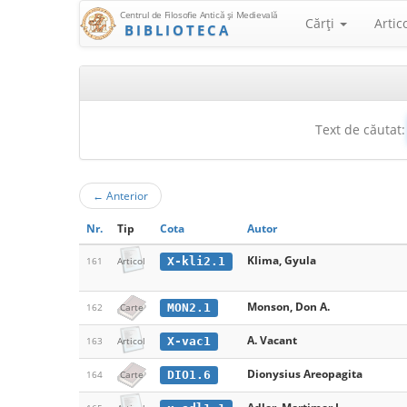
Centrul de Filosofie Antică şi Medievală
Cărţi
Artic
BIBLIOTECA
Text de căutat:
←
Anterior
Nr.
Tip
Cota
Autor
Klima, Gyula
X-kli2.1
161
Articol
Monson, Don A.
MON2.1
162
Carte
A. Vacant
X-vac1
163
Articol
Dionysius Areopagita
DIO1.6
164
Carte