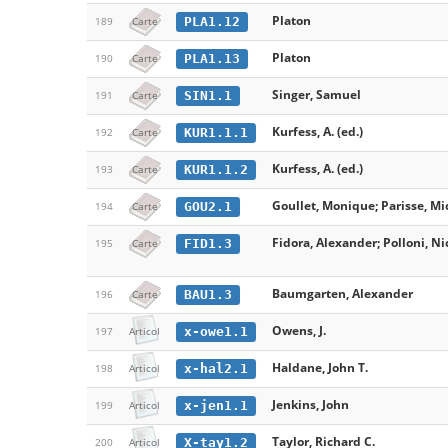
Platon
PLA1.12
189
Carte
Platon
PLA1.13
190
Carte
Singer, Samuel
SIN1.1
191
Carte
Kurfess, A. (ed.)
KUR1.1.1
192
Carte
Kurfess, A. (ed.)
KUR1.1.2
193
Carte
Goullet, Monique; Parisse, Mi
GOU2.1
194
Carte
Fidora, Alexander; Polloni, Nic
FID1.3
195
Carte
Baumgarten, Alexander
BAU1.3
196
Carte
Owens, J.
x-owe1.1
197
Articol
Haldane, John T.
x-hal2.1
198
Articol
Jenkins, John
x-jen1.1
199
Articol
Taylor, Richard C.
X-tay1.2
200
Articol