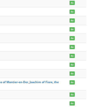
da
da
da
da
da
da
da
da
da
so of Montier-en-Der, Joachim of Fiore, the
da
da
da