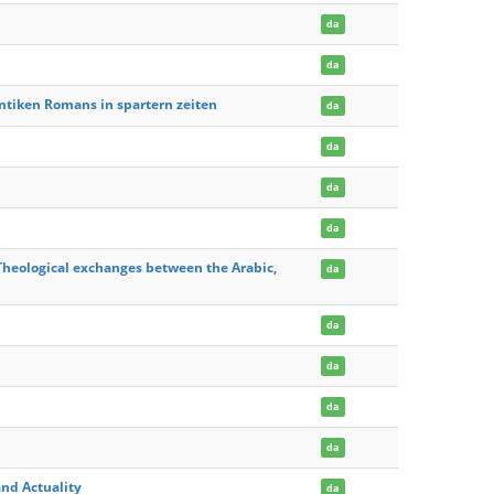
da
da
ntiken Romans in spartern zeiten
da
da
da
da
 Theological exchanges between the Arabic,
da
da
da
da
da
and Actuality
da