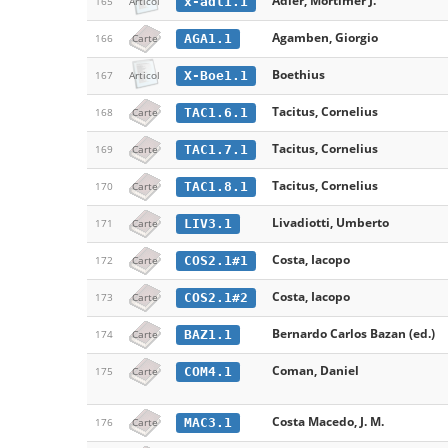
Adler, Mortimer J.
x-adl1.1
165
Articol
Agamben, Giorgio
AGA1.1
166
Carte
Boethius
X-Boe1.1
167
Articol
Tacitus, Cornelius
TAC1.6.1
168
Carte
Tacitus, Cornelius
TAC1.7.1
169
Carte
Tacitus, Cornelius
TAC1.8.1
170
Carte
Livadiotti, Umberto
LIV3.1
171
Carte
Costa, Iacopo
COS2.1#1
172
Carte
Costa, Iacopo
COS2.1#2
173
Carte
Bernardo Carlos Bazan (ed.)
BAZ1.1
174
Carte
Coman, Daniel
COM4.1
175
Carte
Costa Macedo, J. M.
MAC3.1
176
Carte