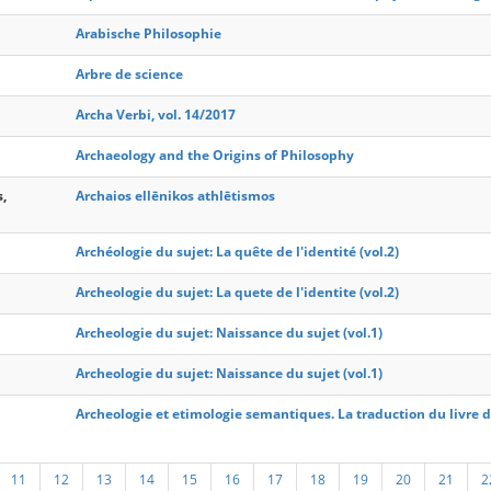
Arabische Philosophie
Arbre de science
Archa Verbi, vol. 14/2017
Archaeology and the Origins of Philosophy
s,
Archaios ellēnikos athlētismos
Archéologie du sujet: La quête de l'identité (vol.2)
Archeologie du sujet: La quete de l'identite (vol.2)
Archeologie du sujet: Naissance du sujet (vol.1)
Archeologie du sujet: Naissance du sujet (vol.1)
Archeologie et etimologie semantiques. La traduction du livre de
11
12
13
14
15
16
17
18
19
20
21
2