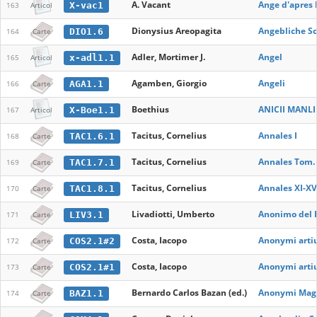
A. Vacant
Ange d'apres l
X-vac1
163
Articol
Dionysius Areopagita
Angebliche Sc
DIO1.6
164
Carte
Adler, Mortimer J.
Angel
x-adl1.1
165
Articol
Agamben, Giorgio
Angeli
AGA1.1
166
Carte
Boethius
ANICII MANLI
X-Boe1.1
167
Articol
Tacitus, Cornelius
Annales I
TAC1.6.1
168
Carte
Tacitus, Cornelius
Annales Tom.
TAC1.7.1
169
Carte
Tacitus, Cornelius
Annales XI-XVI
TAC1.8.1
170
Carte
Livadiotti, Umberto
Anonimo del I
LIV3.1
171
Carte
Costa, Iacopo
Anonymi artiu
COS2.1#2
172
Carte
Costa, Iacopo
Anonymi artiu
COS2.1#1
173
Carte
Bernardo Carlos Bazan (ed.)
Anonymi Magis
BAZ1.1
174
Carte