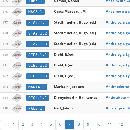
Coman, Daniel
Anselm din Can
COM4.1
175
Carte
Costa Macedo, J. M.
Anselmo e a a
MAC3.1
176
Carte
Stadtmueller, Hugo (ed.)
Anthologia gr
STA2.1.1
177
Carte
Stadtmueller, Hugo (ed.)
Anthologia gra
STA2.1.2
178
Carte
Stadtmueller, Hugo (ed.)
Anthologia gra
STA2.1.3
179
Carte
Diehl, E.(ed.)
Anthologia Ly
DIE5.1.1
180
Carte
Diehl, E.(ed.)
Anthologia Ly
DIE5.1.2
181
Carte
Diehl, E.(ed.)
Anthologia Ly
DIE5.1.3
182
Carte
Maritain, Jacques
Antimoderne
MAR16.4
183
Carte
Dionysius din Halikarnas
Antiquitatum
DIO4.1.1
184
Carte
Hall, John R.
Apocalipsa: d
HAL2.1
185
Carte
«
1
2
3
4
5
6
7
8
9
10
11
12