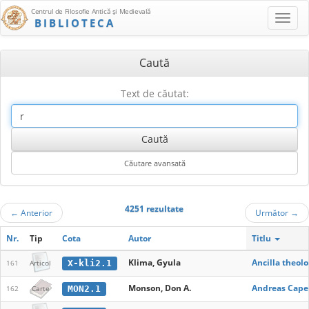
Centrul de Filosofie Antică şi Medievală
BIBLIOTECA
Caută
Text de căutat:
4251 rezultate
←
Anterior
Următor
→
Nr.
Tip
Cota
Autor
Titlu
Klima, Gyula
Ancilla theol
X-kli2.1
161
Articol
Monson, Don A.
Andreas Capel
MON2.1
162
Carte