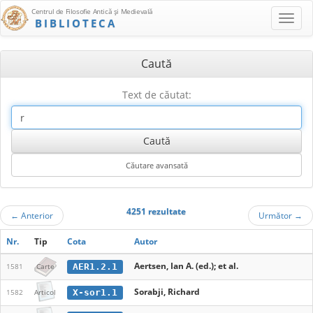
Centrul de Filosofie Antică şi Medievală
BIBLIOTECA
Caută
Text de căutat:
4251 rezultate
←
Anterior
Următor
→
Nr.
Tip
Cota
Autor
Aertsen, Ian A. (ed.); et al.
AER1.2.1
1581
Carte
Sorabji, Richard
X-sor1.1
1582
Articol