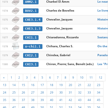
Charbel El Amm
Le nean
AMM2.1
1573
Carte
Charles de Bovelles
Le livr
BOV2.1
1574
Carte
Chevalier, Jacques
Histoir
CHE3.1.4
1575
Carte
Chevalier, Jacques
Histoir
CHE3.1.3
1576
Carte
Chiaradonna, Riccardo
Sostanz
CHI1.1
1577
Carte
Chihara, Charles S.
On the 
x-chi1.1
1578
Articol
Chindea, Gabriel
Paradox
CHI2.1
1579
Carte
Chiron, Pierre; Sans, Benoît (eds.)
Les "Pr
CHI3.1
1580
Carte
«
1
2
3
4
5
6
7
8
9
10
11
12
13
14
15
16
17
18
19
20
21
22
23
24
25
26
27
28
29
30
31
32
33
34
35
36
37
38
39
40
41
42
43
44
45
46
47
48
49
50
51
52
53
54
55
56