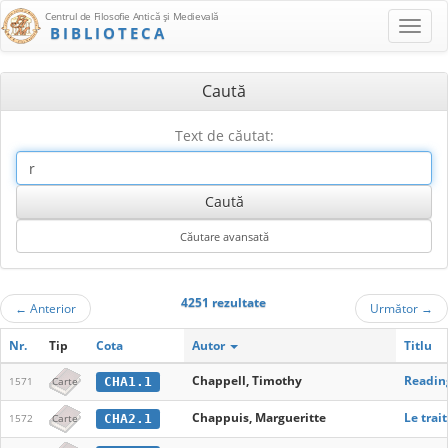
Centrul de Filosofie Antică şi Medievală
BIBLIOTECA
Caută
Text de căutat:
4251 rezultate
←
Anterior
Următor
→
Nr.
Tip
Cota
Autor
Titlu
Chappell, Timothy
Reading
CHA1.1
1571
Carte
Chappuis, Margueritte
Le trai
CHA2.1
1572
Carte