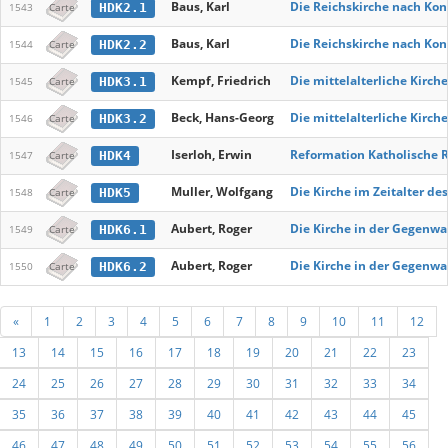
Baus, Karl
Die Reichskirche nach Ko
HDK2.1
1543
Carte
Baus, Karl
Die Reichskirche nach Ko
HDK2.2
1544
Carte
Kempf, Friedrich
Die mittelalterliche Kirche
HDK3.1
1545
Carte
Beck, Hans-Georg
Die mittelalterliche Kirche
HDK3.2
1546
Carte
Iserloh, Erwin
Reformation Katholische 
HDK4
1547
Carte
Muller, Wolfgang
Die Kirche im Zeitalter d
HDK5
1548
Carte
Aubert, Roger
Die Kirche in der Gegenwa
HDK6.1
1549
Carte
Aubert, Roger
Die Kirche in der Gegenwa
HDK6.2
1550
Carte
«
1
2
3
4
5
6
7
8
9
10
11
12
13
14
15
16
17
18
19
20
21
22
23
24
25
26
27
28
29
30
31
32
33
34
35
36
37
38
39
40
41
42
43
44
45
46
47
48
49
50
51
52
53
54
55
56