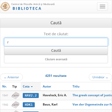
Centrul de Filosofie Antică şi Medievală
BIBLIOTECA
Caută
Text de căutat:
4251 rezultate
←
Anterior
Următor
→
Nr.
Tip
Cota
Autor
Titlu
Havelock, Eric A.
The greek concept of justi
HAV2.2
1541
Carte
Baus, Karl
Von der Urgemeinde zur fr
HDK1
1542
Carte