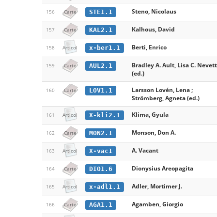
Steno, Nicolaus
STE1.1
156
Carte
Kalhous, David
KAL2.1
157
Carte
Berti, Enrico
x-ber1.1
158
Articol
Bradley A. Ault, Lisa C. Nevett
AUL2.1
159
Carte
(ed.)
Larsson Lovén, Lena ;
LOV1.1
160
Carte
Strömberg, Agneta (ed.)
Klima, Gyula
X-kli2.1
161
Articol
Monson, Don A.
MON2.1
162
Carte
A. Vacant
X-vac1
163
Articol
Dionysius Areopagita
DIO1.6
164
Carte
Adler, Mortimer J.
x-adl1.1
165
Articol
Agamben, Giorgio
AGA1.1
166
Carte