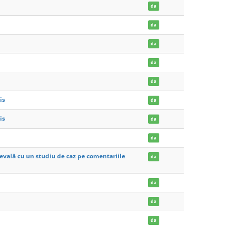
da
da
da
da
da
is
da
is
da
da
ievală cu un studiu de caz pe comentariile
da
da
da
da