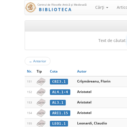
Centrul de Filosofie Antică şi Medievală
Cărţi
Artic
BIBLIOTECA
Text de căutat:
←
Anterior
Nr.
Tip
Cota
Autor
Crîşmăreanu, Florin
CRI3.1
151
Carte
Aristotel
AL4.1-4
152
Carte
Aristotel
AL3.1
153
Carte
Aristotel
ARI1.15
154
Carte
Leonardi, Claudio
LEO1.1
155
Carte