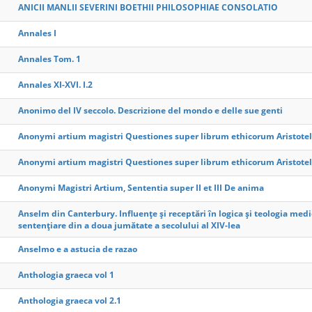
ANICII MANLII SEVERINI BOETHII PHILOSOPHIAE CONSOLATIO
Annales I
Annales Tom. 1
Annales XI-XVI. I.2
Anonimo del IV seccolo. Descrizione del mondo e delle sue genti
Anonymi artium magistri Questiones super librum ethicorum Aristotel
Anonymi artium magistri Questiones super librum ethicorum Aristotel
Anonymi Magistri Artium, Sententia super II et III De anima
Anselm din Canterbury. Influențe și receptări în logica și teologia med
sentențiare din a doua jumătate a secolului al XIV-lea
Anselmo e a astucia de razao
Anthologia graeca vol 1
Anthologia graeca vol 2.1