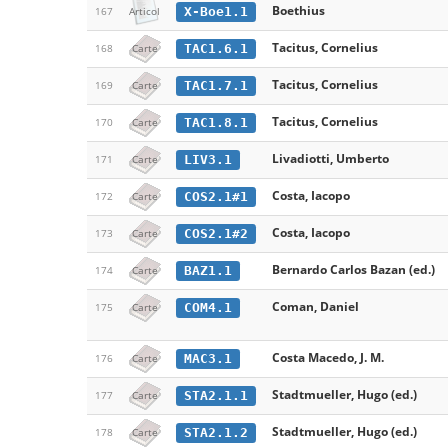
Boethius
X-Boe1.1
167
Articol
Tacitus, Cornelius
TAC1.6.1
168
Carte
Tacitus, Cornelius
TAC1.7.1
169
Carte
Tacitus, Cornelius
TAC1.8.1
170
Carte
Livadiotti, Umberto
LIV3.1
171
Carte
Costa, Iacopo
COS2.1#1
172
Carte
Costa, Iacopo
COS2.1#2
173
Carte
Bernardo Carlos Bazan (ed.)
BAZ1.1
174
Carte
Coman, Daniel
COM4.1
175
Carte
Costa Macedo, J. M.
MAC3.1
176
Carte
Stadtmueller, Hugo (ed.)
STA2.1.1
177
Carte
Stadtmueller, Hugo (ed.)
STA2.1.2
178
Carte