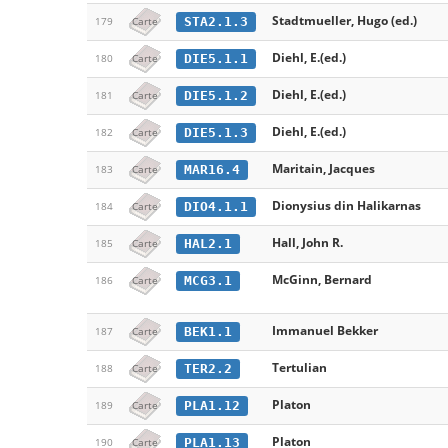
Stadtmueller, Hugo (ed.)
STA2.1.3
179
Carte
Diehl, E.(ed.)
DIE5.1.1
180
Carte
Diehl, E.(ed.)
DIE5.1.2
181
Carte
Diehl, E.(ed.)
DIE5.1.3
182
Carte
Maritain, Jacques
MAR16.4
183
Carte
Dionysius din Halikarnas
DIO4.1.1
184
Carte
Hall, John R.
HAL2.1
185
Carte
McGinn, Bernard
MCG3.1
186
Carte
Immanuel Bekker
BEK1.1
187
Carte
Tertulian
TER2.2
188
Carte
Platon
PLA1.12
189
Carte
Platon
PLA1.13
190
Carte