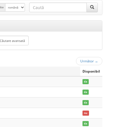
mba
Următor
→
Disponibil
da
da
da
nu
da