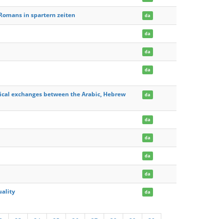
Romans in spartern zeiten
da
da
da
da
ogical exchanges between the Arabic, Hebrew
da
da
da
da
da
uality
da