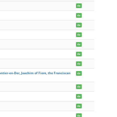
da
da
da
da
da
da
da
ontier-en-Der, Joachim of Fiore, the Franciscan
da
da
da
da
da