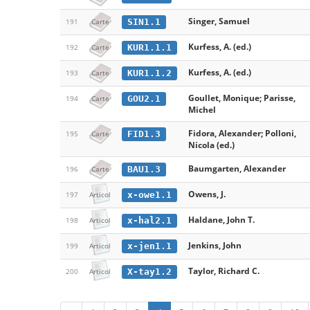
Singer, Samuel
SIN1.1
191
Carte
Kurfess, A. (ed.)
KUR1.1.1
192
Carte
Kurfess, A. (ed.)
KUR1.1.2
193
Carte
Goullet, Monique; Parisse,
GOU2.1
194
Carte
Michel
Fidora, Alexander; Polloni,
FID1.3
195
Carte
Nicola (ed.)
Baumgarten, Alexander
BAU1.3
196
Carte
Owens, J.
x-owe1.1
197
Articol
Haldane, John T.
x-hal2.1
198
Articol
Jenkins, John
x-jen1.1
199
Articol
Taylor, Richard C.
X-tay1.2
200
Articol