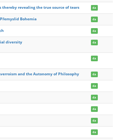
 thereby revealing the true source of tears
da
ly Přemyslid Bohemia
da
ch
da
al diversity
da
da
 Averroism and the Autonomy of Philosophy
da
da
da
da
da
da