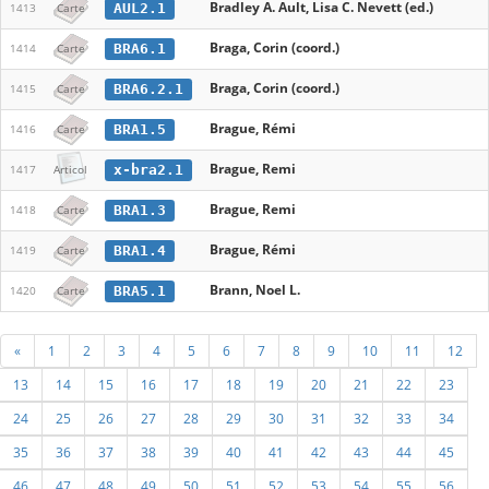
Bradley A. Ault, Lisa C. Nevett (ed.)
AUL2.1
1413
Carte
Braga, Corin (coord.)
BRA6.1
1414
Carte
Braga, Corin (coord.)
BRA6.2.1
1415
Carte
Brague, Rémi
BRA1.5
1416
Carte
Brague, Remi
x-bra2.1
1417
Articol
Brague, Remi
BRA1.3
1418
Carte
Brague, Rémi
BRA1.4
1419
Carte
Brann, Noel L.
BRA5.1
1420
Carte
«
1
2
3
4
5
6
7
8
9
10
11
12
13
14
15
16
17
18
19
20
21
22
23
24
25
26
27
28
29
30
31
32
33
34
35
36
37
38
39
40
41
42
43
44
45
46
47
48
49
50
51
52
53
54
55
56