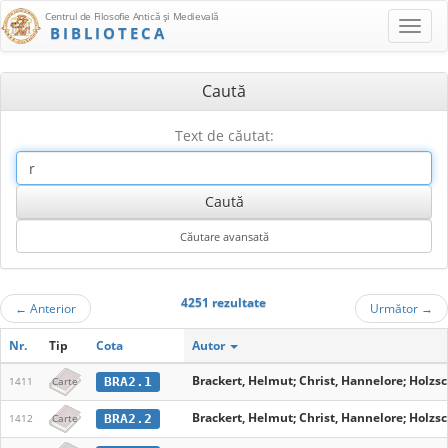
Centrul de Filosofie Antică şi Medievală
BIBLIOTECA
Caută
Text de căutat:
4251 rezultate
←
Anterior
Următor
→
Nr.
Tip
Cota
Autor
Brackert, Helmut; Christ, Hannelore; Holzs
BRA2.1
1411
Carte
Brackert, Helmut; Christ, Hannelore; Holzs
BRA2.2
1412
Carte