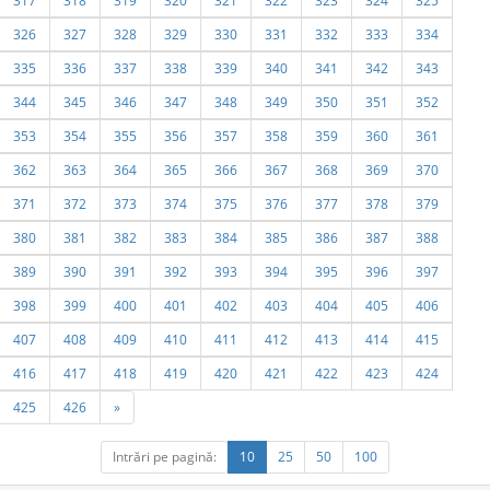
317
318
319
320
321
322
323
324
325
326
327
328
329
330
331
332
333
334
335
336
337
338
339
340
341
342
343
344
345
346
347
348
349
350
351
352
353
354
355
356
357
358
359
360
361
362
363
364
365
366
367
368
369
370
371
372
373
374
375
376
377
378
379
380
381
382
383
384
385
386
387
388
389
390
391
392
393
394
395
396
397
398
399
400
401
402
403
404
405
406
407
408
409
410
411
412
413
414
415
416
417
418
419
420
421
422
423
424
425
426
»
Intrări pe pagină:
10
25
50
100