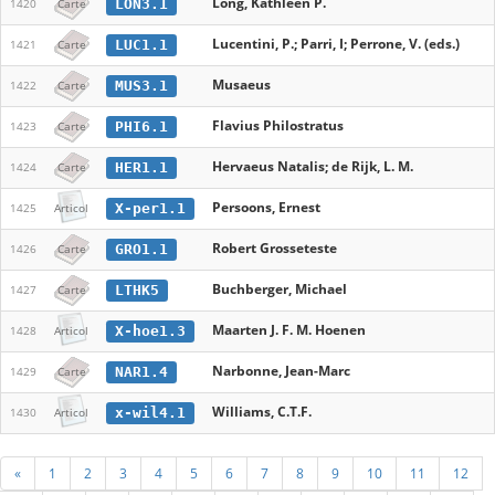
Long, Kathleen P.
LON3.1
1420
Carte
Lucentini, P.; Parri, I; Perrone, V. (eds.)
LUC1.1
1421
Carte
Musaeus
MUS3.1
1422
Carte
Flavius Philostratus
PHI6.1
1423
Carte
Hervaeus Natalis; de Rijk, L. M.
HER1.1
1424
Carte
Persoons, Ernest
X-per1.1
1425
Articol
Robert Grosseteste
GRO1.1
1426
Carte
Buchberger, Michael
LTHK5
1427
Carte
Maarten J. F. M. Hoenen
X-hoe1.3
1428
Articol
Narbonne, Jean-Marc
NAR1.4
1429
Carte
Williams, C.T.F.
x-wil4.1
1430
Articol
«
1
2
3
4
5
6
7
8
9
10
11
12