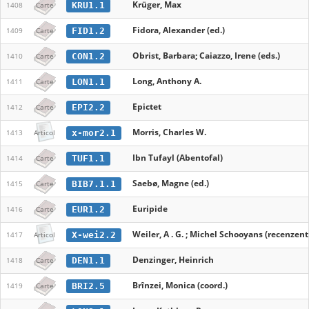
Krüger, Max
KRU1.1
1408
Carte
Fidora, Alexander (ed.)
FID1.2
1409
Carte
Obrist, Barbara; Caiazzo, Irene (eds.)
CON1.2
1410
Carte
Long, Anthony A.
LON1.1
1411
Carte
Epictet
EPI2.2
1412
Carte
Morris, Charles W.
x-mor2.1
1413
Articol
Ibn Tufayl (Abentofal)
TUF1.1
1414
Carte
Saebø, Magne (ed.)
BIB7.1.1
1415
Carte
Euripide
EUR1.2
1416
Carte
Weiler, A . G. ; Michel Schooyans (recenzent
X-wei2.2
1417
Articol
Denzinger, Heinrich
DEN1.1
1418
Carte
Brînzei, Monica (coord.)
BRI2.5
1419
Carte