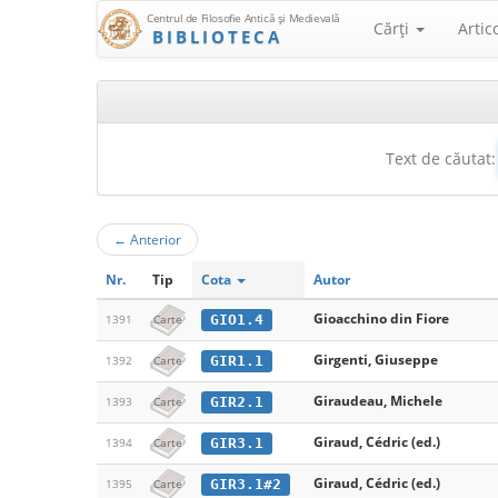
Centrul de Filosofie Antică şi Medievală
Cărţi
Artic
BIBLIOTECA
Text de căutat:
←
Anterior
Nr.
Tip
Cota
Autor
Gioacchino din Fiore
GIO1.4
1391
Carte
Girgenti, Giuseppe
GIR1.1
1392
Carte
Giraudeau, Michele
GIR2.1
1393
Carte
Giraud, Cédric (ed.)
GIR3.1
1394
Carte
Giraud, Cédric (ed.)
GIR3.1#2
1395
Carte