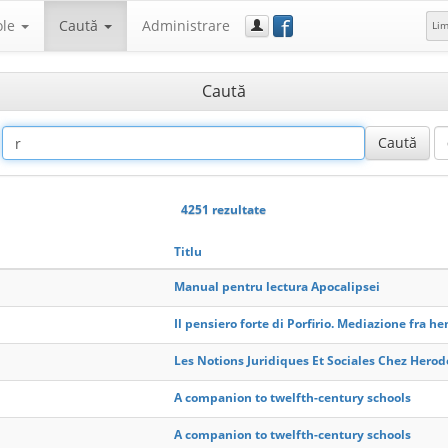
f
ole
Caută
Administrare
Li
Caută
4251 rezultate
Titlu
Manual pentru lectura Apocalipsei
Il pensiero forte di Porfirio. Mediazione fra he
Les Notions Juridiques Et Sociales Chez Herod
A companion to twelfth-century schools
A companion to twelfth-century schools