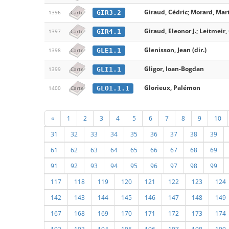
Giraud, Cédric; Morard, Mart
GIR3.2
1396
Carte
Giraud, Eleonor J.; Leitmeir
GIR4.1
1397
Carte
Glenisson, Jean (dir.)
GLE1.1
1398
Carte
Gligor, Ioan-Bogdan
GLI1.1
1399
Carte
Glorieux, Palémon
GLO1.1.1
1400
Carte
«
1
2
3
4
5
6
7
8
9
10
31
32
33
34
35
36
37
38
39
61
62
63
64
65
66
67
68
69
91
92
93
94
95
96
97
98
99
117
118
119
120
121
122
123
124
142
143
144
145
146
147
148
149
167
168
169
170
171
172
173
174