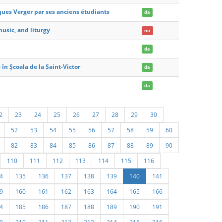
cques Verger par ses anciens étudiants
da
usic, and liturgy
nu
da
 în Școala de la Saint-Victor
da
da
2
23
24
25
26
27
28
29
30
52
53
54
55
56
57
58
59
60
82
83
84
85
86
87
88
89
90
110
111
112
113
114
115
116
4
135
136
137
138
139
140
141
9
160
161
162
163
164
165
166
4
185
186
187
188
189
190
191