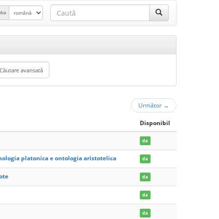
mba
Următor
→
Disponibil
da
nologia platonica e ontologia aristotelica
da
ote
da
da
da