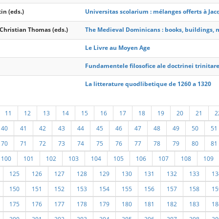
in (eds.)
Universitas scolarium : mélanges offerts à Ja
, Christian Thomas (eds.)
The Medieval Dominicans : books, buildings, m
Le Livre au Moyen Age
Fundamentele filosofice ale doctrinei trinitare
La litterature quodlibetique de 1260 a 1320
11
12
13
14
15
16
17
18
19
20
21
2
40
41
42
43
44
45
46
47
48
49
50
51
70
71
72
73
74
75
76
77
78
79
80
81
100
101
102
103
104
105
106
107
108
109
125
126
127
128
129
130
131
132
133
13
150
151
152
153
154
155
156
157
158
15
175
176
177
178
179
180
181
182
183
18