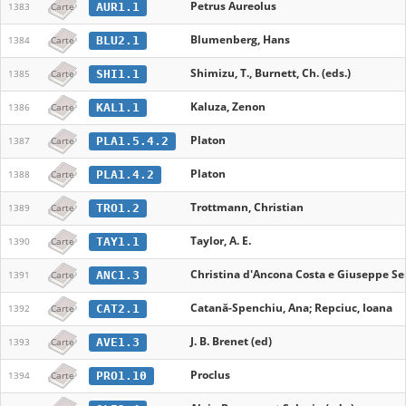
Petrus Aureolus
AUR1.1
1383
Carte
Blumenberg, Hans
BLU2.1
1384
Carte
Shimizu, T., Burnett, Ch. (eds.)
SHI1.1
1385
Carte
Kaluza, Zenon
KAL1.1
1386
Carte
Platon
PLA1.5.4.2
1387
Carte
Platon
PLA1.4.2
1388
Carte
Trottmann, Christian
TRO1.2
1389
Carte
Taylor, A. E.
TAY1.1
1390
Carte
Christina d'Ancona Costa e Giuseppe Ser
ANC1.3
1391
Carte
Catană-Spenchiu, Ana; Repciuc, Ioana
CAT2.1
1392
Carte
J. B. Brenet (ed)
AVE1.3
1393
Carte
Proclus
PRO1.10
1394
Carte