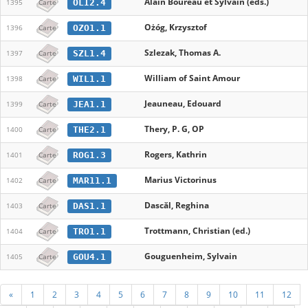
Alain Boureau et Sylvain (eds.)
OLI2.4
1395
Carte
Ożóg, Krzysztof
OZO1.1
1396
Carte
Szlezak, Thomas A.
SZL1.4
1397
Carte
William of Saint Amour
WIL1.1
1398
Carte
Jeauneau, Edouard
JEA1.1
1399
Carte
Thery, P. G, OP
THE2.1
1400
Carte
Rogers, Kathrin
ROG1.3
1401
Carte
Marius Victorinus
MAR11.1
1402
Carte
Dascăl, Reghina
DAS1.1
1403
Carte
Trottmann, Christian (ed.)
TRO1.1
1404
Carte
Gouguenheim, Sylvain
GOU4.1
1405
Carte
«
1
2
3
4
5
6
7
8
9
10
11
12