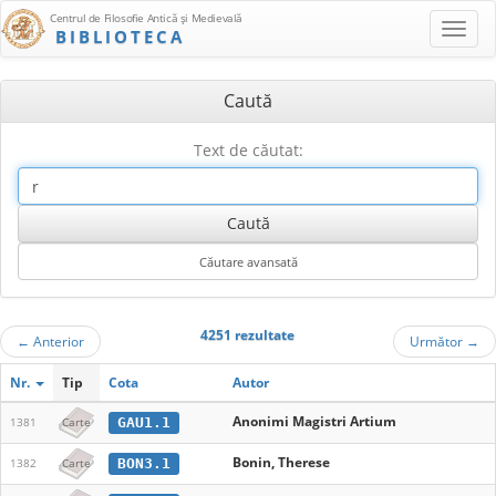
Centrul de Filosofie Antică şi Medievală
BIBLIOTECA
Caută
Text de căutat:
4251 rezultate
←
Anterior
Următor
→
Nr.
Tip
Cota
Autor
Anonimi Magistri Artium
GAU1.1
1381
Carte
Bonin, Therese
BON3.1
1382
Carte