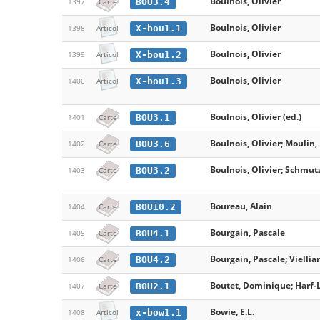
Boulnois, Olivier
BOU3.4
1397
Carte
Boulnois, Olivier
X-bou1.1
1398
Articol
Boulnois, Olivier
X-bou1.2
1399
Articol
Boulnois, Olivier
X-bou1.3
1400
Articol
Boulnois, Olivier (ed.)
BOU3.1
1401
Carte
Boulnois, Olivier; Moulin, 
BOU3.6
1402
Carte
Boulnois, Olivier; Schmutz
BOU3.2
1403
Carte
Boureau, Alain
BOU10.2
1404
Carte
Bourgain, Pascale
BOU4.1
1405
Carte
Bourgain, Pascale; Viellia
BOU4.2
1406
Carte
Boutet, Dominique; Harf-
BOU2.1
1407
Carte
Bowie, E.L.
x-bow1.1
1408
Articol