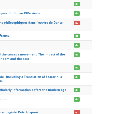
da
es: l'infini au XIVe siècle
da
ons philosophiques dans l'œuvre de Dante,
nu
France
da
da
d the crusade movement. The impact of the
da
tendom and the east
da
le : Including a Translation of Foscarini's
da
rth
holarly information before the modern age
da
anion
da
ce magistri Petri Hispani
nu