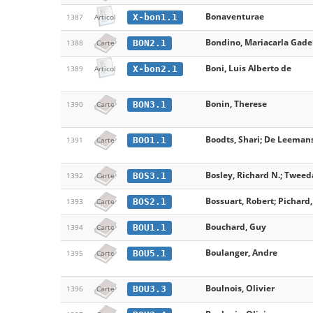
Bonaventurae
X-bon1.1
1387
Articol
Bondino, Mariacarla Gade
BON2.1
1388
Carte
Boni, Luis Alberto de
X-bon2.1
1389
Articol
Bonin, Therese
BON3.1
1390
Carte
Boodts, Shari; De Leemans,
BOO1.1
1391
Carte
Bosley, Richard N.; Tweeda
BOS3.1
1392
Carte
Bossuart, Robert; Pichard
BOS2.1
1393
Carte
Bouchard, Guy
BOU1.1
1394
Carte
Boulanger, Andre
BOU5.1
1395
Carte
Boulnois, Olivier
BOU3.3
1396
Carte