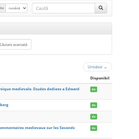
mba
Următor
→
Disponibil
hysique medievale. Etudes dediees a Edward
da
iberg
da
da
commentaires medievaux sur les Seconds
da