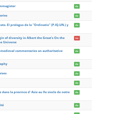
ummagister
da
ories
da
to. El prologus de la ''Ordinatio'' (P.IQ.UN.) y
da
in of diversity in Albert the Great's On the
nu
he Universe
nd medieval commentaries on authoritative
da
sophy
da
aises
da
da
e dans la province d' Asie au IIe siecle de notre
da
ité
da