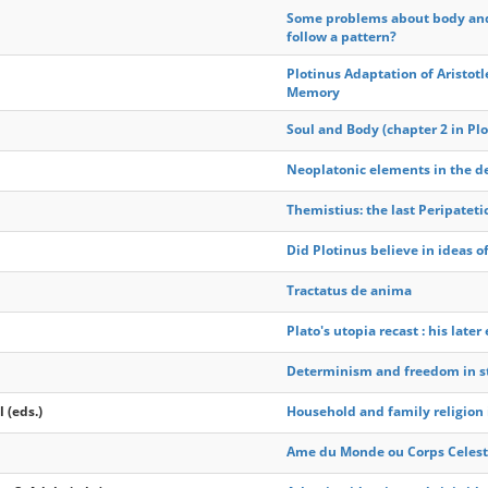
Some problems about body and 
follow a pattern?
Plotinus Adaptation of Aristot
Memory
Soul and Body (chapter 2 in Plo
Neoplatonic elements in the 
Themistius: the last Peripatet
Did Plotinus believe in ideas o
Tractatus de anima
Plato's utopia recast : his later
Determinism and freedom in s
 (eds.)
Household and family religion 
Ame du Monde ou Corps Celeste