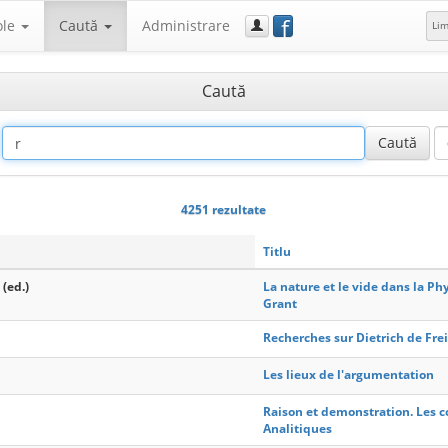
f
ole
Caută
Administrare
Li
Caută
4251 rezultate
Titlu
 (ed.)
La nature et le vide dans la P
Grant
Recherches sur Dietrich de Fre
Les lieux de l'argumentation
Raison et demonstration. Les 
Analitiques