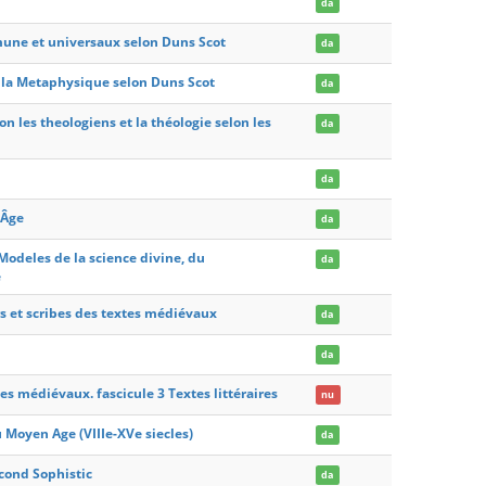
da
mune et universaux selon Duns Scot
da
e la Metaphysique selon Duns Scot
da
n les theologiens et la théologie selon les
da
da
 Âge
da
Modeles de la science divine, du
da
e
rs et scribes des textes médiévaux
da
da
tes médiévaux. fascicule 3 Textes littéraires
nu
 Moyen Age (VIIIe-XVe siecles)
da
econd Sophistic
da