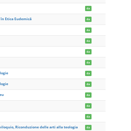
da
e în Etica Eudemică
da
da
da
da
da
logie
da
logie
da
zeu
da
da
da
viloquio, Riconduzione delle arti alla teologia
da