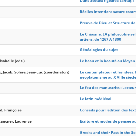
Duns Scotus: rigoarea carităţii
Réelles intention: nature com
Preuve de Dieu et Structure d
Le Chiasme: LA philosophie selo
artiens, de 1267 A 1300
Généalogies du sujet
Isabelle (eds.)
Le beau et la beauté au Moyen
, Jacob; Solère, Jean-Luc (coordonatori)
Le contemplateur et les idees. 
neoplatonisme au X VIIIe siecl
Le feu des manuscrits : Lecteu
Le latin médiéval
rd, Françoise
Conseils pour l'édition des tex
Lancner, Laurence
Ecriture et modes de pensee au
Greeks and their Past in the S