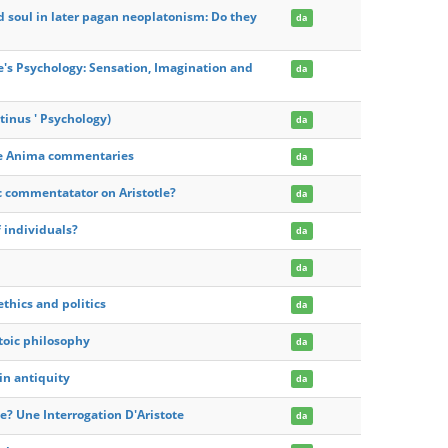
soul in later pagan neoplatonism: Do they
da
le's Psychology: Sensation, Imagination and
da
tinus ' Psychology)
da
de Anima commentaries
da
ic commentatator on Aristotle?
da
f individuals?
da
da
 ethics and politics
da
toic philosophy
da
in antiquity
da
? Une Interrogation D'Aristote
da