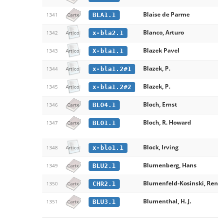
Blaise de Parme
BLA1.1
1341
Carte
Blanco, Arturo
x-bla2.1
1342
Articol
Blazek Pavel
X-bla1.1
1343
Articol
Blazek, P.
x-bla1.2#1
1344
Articol
Blazek, P.
x-bla1.2#2
1345
Articol
Bloch, Ernst
BLO4.1
1346
Carte
Bloch, R. Howard
BLO1.1
1347
Carte
Block, Irving
x-blo1.1
1348
Articol
Blumenberg, Hans
BLU2.1
1349
Carte
Blumenfeld-Kosinski, Ren
CHR2.1
1350
Carte
Blumenthal, H. J.
BLU3.1
1351
Carte