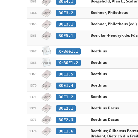
Boegehold, Alan L.; Scafuro
BOE4.1
1363
Carte
Boehner, Philotheus
BOE3.2
1364
Carte
Boehner, Philotheus (ed.)
BOE3.1
1365
Carte
Boer, Jan-Hendryk de; Füs
BOE5.1
1366
Carte
Boethius
X-Boe1.1
1367
Articol
Boethius
X-BOE1.2
1368
Articol
Boethius
BOE1.5
1369
Carte
Boethius
BOE1.4
1370
Carte
Boethius
BOE1.2
1371
Carte
Boethius Dacus
BOE2.1
1372
Carte
Boethius Dacus
BOE2.3
1373
Carte
Boethius; Gilbertus Porre
BOE1.6
1374
Carte
Brabant; Dietrich din Fre