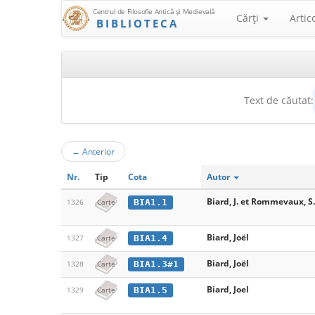
Centrul de Filosofie Antică şi Medievală
Cărţi
Artic
BIBLIOTECA
Text de căutat:
←
Anterior
Nr.
Tip
Cota
Autor
Biard, J. et Rommevaux, S.
BIA1.1
1326
Carte
Biard, Joël
BIA1.4
1327
Carte
Biard, Joël
BIA1.3#1
1328
Carte
Biard, Joel
BIA1.5
1329
Carte