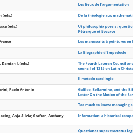
Les lieux de l'argumentation
n (eds.)
De la théologie aux mathematiqu
osca (eds.)
Ut philosophia poesis : questi
Pètrarque et Boccace
 France
Les manuscrits à peintures en 
La Biographie d'Empedocle
, Damian J. (eds.)
The Fourth Lateran Council an
council of 1215 on Latin Chris
Il metodo carolingio
arini, Paolo Antonio
Galileo, Bellarmine, and the Bib
Letter On the Motion of the Ea
Too much to know: managing sc
Goeing, Anja-Silvia; Grafton, Anthony
Information: a historical comp
Questiones super tractatus logi