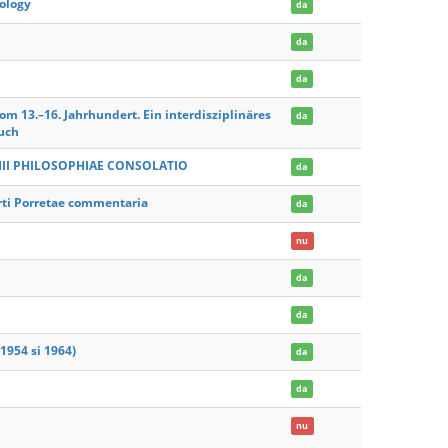
eology
da
da
da
om 13.–16. Jahrhundert. Ein interdisziplinäres
da
uch
THII PHILOSOPHIAE CONSOLATIO
da
i Porretae commentaria
da
nu
da
da
1954 si 1964)
da
da
nu