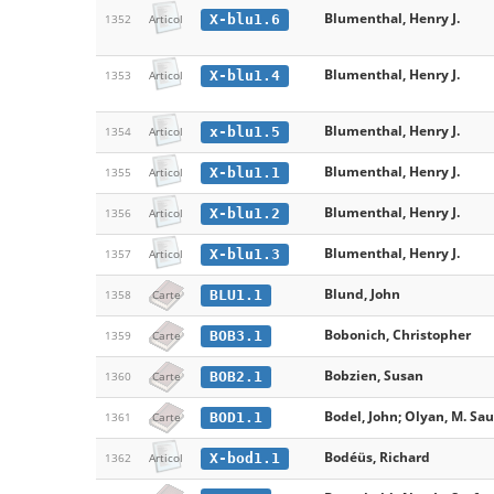
Blumenthal, Henry J.
X-blu1.6
1352
Articol
Blumenthal, Henry J.
X-blu1.4
1353
Articol
Blumenthal, Henry J.
x-blu1.5
1354
Articol
Blumenthal, Henry J.
X-blu1.1
1355
Articol
Blumenthal, Henry J.
X-blu1.2
1356
Articol
Blumenthal, Henry J.
X-blu1.3
1357
Articol
Blund, John
BLU1.1
1358
Carte
Bobonich, Christopher
BOB3.1
1359
Carte
Bobzien, Susan
BOB2.1
1360
Carte
Bodel, John; Olyan, M. Saul
BOD1.1
1361
Carte
Bodéüs, Richard
X-bod1.1
1362
Articol