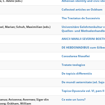
, C. Adele (eds.)
Athenian identity and civic id
Collected articles on Ockham
The Tractatus de Succesivis
sel, Marian; Schuh, Maximilian (eds.)
Universitäre Gelehrtenkultur v
Quellen- und Methodenhandb
ANICII MANLII SEVERINI BOE
DE HEBDOMADIBUS cum Gilbert
Consolarea filosofiei
Tratate teologice
De topicis differentiis
De mundi aeternitate (ed. Sajo 
Topica-Opuscula vol. VI, pars II
tanus; Avicenna; Averroes; Siger din
Ce este un lucru?
iberg; Ockham, William