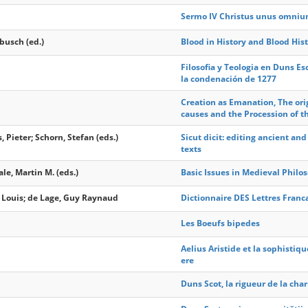
Sermo IV Christus unus omni
busch (ed.)
Blood in History and Blood Hist
Filosofia y Teologia en Duns Esco
la condenación de 1277
Creation as Emanation, The orig
causes and the Procession of t
 Pieter; Schorn, Stefan (eds.)
Sicut dicit: editing ancient a
texts
le, Martin M. (eds.)
Basic Issues in Medieval Philo
, Louis; de Lage, Guy Raynaud
Dictionnaire DES Lettres Franc
Les Boeufs bipedes
Aelius Aristide et la sophistiqu
ere
Duns Scot, la rigueur de la char