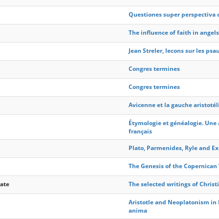
Questiones super perspectiv
The influence of faith in ange
Jean Streler, lecons sur les ps
Congres termines
Congres termines
Avicenne et la gauche aristoté
Étymologie et généalogie. Une 
français
Plato, Parmenides, Ryle and Ex
The Genesis of the Copernican
ate
The selected writings of Christ
Aristotle and Neoplatonism in L
anima