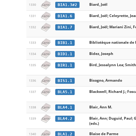
Biard, Joël
BIA1.3#2
1330
Carte
Biard, Joël; Celeyrette, Jea
BIA1.6
1331
Carte
Biard, Joël; Mariani Zini, F
BIA1.7
1332
Carte
Bibliotèque nationale de
BIB1.1
1333
Carte
Bidez, Joseph
BID1.1
1334
Carte
Bird, Jessalynn Lea; Smith
BIR1.1
1335
Carte
Bisogno, Armando
BIS1.1
1336
Carte
Blackwell, Richard J.; Fosc
BLA5.1
1337
Carte
Blair, Ann M.
BLA4.1
1338
Carte
Blair, Ann; Duguid, Paul; 
BLA4.2
1339
Carte
(eds.)
Blaise de Parme
BLA1.2
1340
Carte