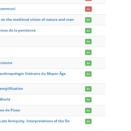
a communi
nu
ls on the medieval vision of nature and man
da
aumes de la penitence
da
da
da
licienne
da
anthropologie littéraire du Moyen Âge
da
emplification
da
 World
da
ine de Pizan
da
ate Antiquity. Interpretations of the De
da