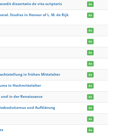
cedit dissertatio de vita scriptoris
da
ral. Studies in Honour of L. M. de Rijk
da
da
da
da
da
achtstellung in frühen Mittelalter
da
tums in Hochmittelalter
da
 und in der Renaissance
da
atabsolutismus und Aufklärung
da
da
es
da