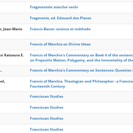
Fragmentele stoicilor vechi
Fragments, ed. Edouard des Places
r, Jean-Marie
Francis Bacon: science et méthode
Francis of Marchia on Divine Ideas
si Katsoura E.
Francis of Marchia's Commentary on Book 4 of the sentenc
on Projectile Motion, Polygamy, and the Immortality of th
L.
Francis of Marchia's Commentary on Sentences: Question L
el,
Francis of Marchia. Theologian and Philosopher : a Francisc
Fourteenth Century
Franciscan Studies
Franciscan Studies
Franciscan Studies
Franciscan Studies