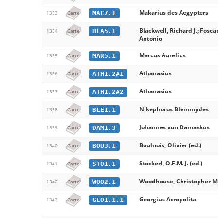
Makarius des Aegypters
MAC7.1
1333
Carte
Blackwell, Richard J.; Fosca
BLA5.1
1334
Carte
Antonio
Marcus Aurelius
MAR5.1
1335
Carte
Athanasius
ATH1.2#1
1336
Carte
Athanasius
ATH1.2#2
1337
Carte
Nikephoros Blemmydes
BLE1.1
1338
Carte
Johannes von Damaskus
DAM1.3
1339
Carte
Boulnois, Olivier (ed.)
BOU3.1
1340
Carte
Stockerl, O.F.M. J. (ed.)
STO1.1
1341
Carte
Woodhouse, Christopher M
WOO2.1
1342
Carte
Georgius Acropolita
GEO1.1.1
1343
Carte