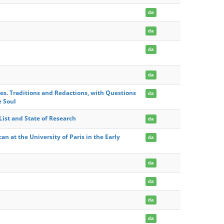
da
da
da
da
es. Traditions and Redactions, with Questions
da
e Soul
ist and State of Research
da
an at the University of Paris in the Early
da
da
da
da
da