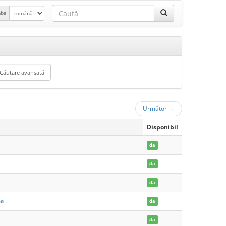
mba
Următor
→
Disponibil
da
da
da
ca
da
da