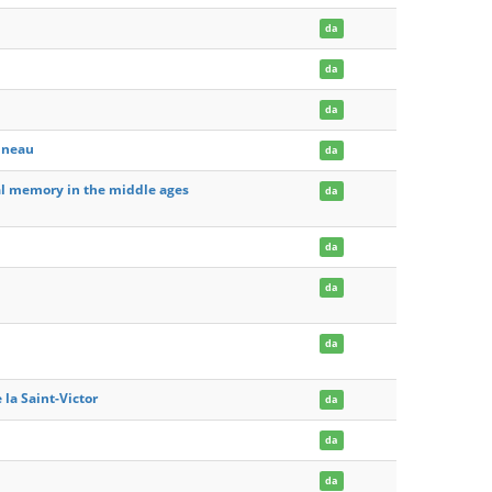
da
da
da
auneau
da
val memory in the middle ages
da
da
da
da
 la Saint-Victor
da
da
da