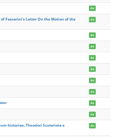
da
 of Foscarini's Letter On the Motion of the
da
da
da
da
da
da
da
ater
da
da
ium historiae, Theodori Scutariota e
da