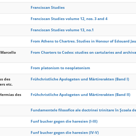
Franciscan Studies
Franciscan Studies volume 12, nos. 3 and 4
Franciscan Studies volume 13, no.1
From Athens to Chartres. Studies in Honour of Edouard J
 Marcello
From Charters to Codex: studies on cartularies and archi
From platonism to neoplatonism
us des
Frühchristliche Apologeten und Märtirerakten (Band I)
ers etc.
 Hermias des
Frühchristliche Apologeten und Märtirerakten (Band II)
Fundamentele filosofice ale doctrinei trinitare în Școala de
Funf bucher gegen die haresien (I-III)
Funf bucher gegen die haresien (IV-V)