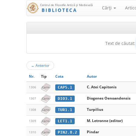
Centrul de Filosofie Antică şi Medievală
Cărţi
Artic
BIBLIOTECA
Text de căutat:
←
Anterior
Nr.
Tip
Cota
Autor
C. Atei Capitonis
CAP5.1
1306
Carte
Diogenes Oenoandensis
DIO3.1
1307
Carte
Turpilius
TUR1.1
1308
Carte
M. Letronne (editor)
LET1.1
1309
Carte
Pindar
PIN2.8.2
1310
Carte