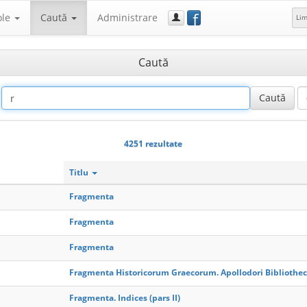
f
ole
Caută
Administrare
Li
Caută
4251 rezultate
Titlu
Fragmenta
Fragmenta
Fragmenta
Fragmenta Historicorum Graecorum. Apollodori Bibliothe
Fragmenta. Indices (pars II)