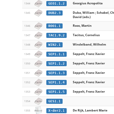
Georgius Acropolita
GEO1.1.2
1344
Carte
Duba, William ; Schabel, C
DUB2.3
1345
Carte
David (eds.)
Roos, Martin
ROO1.1
1346
Carte
Tacitus, Cornelius
TAC1.9.2
1347
Carte
Windelband, Wilhelm
WIN2.1
1348
Carte
Seppelt, Franz Xavier
SEP1.1.1
1349
Carte
Seppelt, Franz Xavier
SEP1.1.2
1350
Carte
Seppelt, Franz Xavier
SEP1.1.3
1351
Carte
Seppelt, Franz Xavier
SEP1.1.4
1352
Carte
Seppelt, Franz Xavier
SEP1.1.5
1353
Carte
GES1.1
1354
Carte
De Rijk, Lambert Marie
X-der2.1
1355
Articol