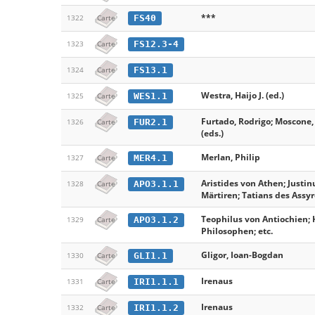
***
FS40
1322
Carte
FS12.3-4
1323
Carte
FS13.1
1324
Carte
Westra, Haijo J. (ed.)
WES1.1
1325
Carte
Furtado, Rodrigo; Moscone,
FUR2.1
1326
Carte
(eds.)
Merlan, Philip
MER4.1
1327
Carte
Aristides von Athen; Justin
APO3.1.1
1328
Carte
Märtiren; Tatians des Assyr
Teophilus von Antiochien;
APO3.1.2
1329
Carte
Philosophen; etc.
Gligor, Ioan-Bogdan
GLI1.1
1330
Carte
Irenaus
IRI1.1.1
1331
Carte
Irenaus
IRI1.1.2
1332
Carte