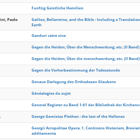
Funfzig Geistliche Homilien
rini, Paolo
Galileo, Bellarmine, and the Bible : Including a Translation
Earth
Ganduri catre sine
Gegen die Heiden; Über die Menschwerdung; etc. (II Band)
Gegen die Heiden; Über die menschwerdung; etc. (II Band)
Gegen die Vorherbestimmung der Todesstunde
Genaue Darlegung des Orthodoxen Glaubens
Généalogies du sujet
General Register zu Band 1-61 der Bibliothek der Kirchenv
.
George Gemistos Plethon : the last of the Hellenes
Georgii Acropolitae Opera. 1. Continens Historiam, Breviar
additamenta