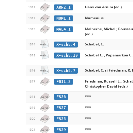
Hans von Arnim (ed.)
ARN2.1
1311
Carte
Numenius
NUM1.1
1312
Carte
Malherbe, Michel ; Pousseu
MAL4.1
1313
Carte
(ed.)
Schabel, C.
X-sch5.4
1314
Articol
Schabel C. , Papamarkou C. 
X-sch5.19
1315
Articol
Schabel, C. si Friedman, R. 
X-sch5.7
1316
Articol
Friedman, Russell L. ; Schab
FRI1.2
1317
Carte
Christopher David (eds.)
***
FS36
1318
Carte
***
FS37
1319
Carte
***
FS38
1320
Carte
***
FS39
1321
Carte