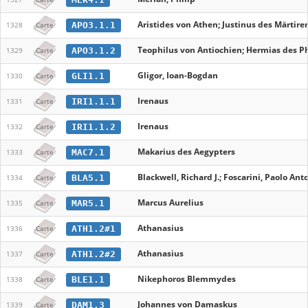
Aristides von Athen; Justinus des Märtiren
APO3.1.1
1328
Carte
Teophilus von Antiochien; Hermias des Ph
APO3.1.2
1329
Carte
Gligor, Ioan-Bogdan
GLI1.1
1330
Carte
Irenaus
IRI1.1.1
1331
Carte
Irenaus
IRI1.1.2
1332
Carte
Makarius des Aegypters
MAC7.1
1333
Carte
Blackwell, Richard J.; Foscarini, Paolo Ant
BLA5.1
1334
Carte
Marcus Aurelius
MAR5.1
1335
Carte
Athanasius
ATH1.2#1
1336
Carte
Athanasius
ATH1.2#2
1337
Carte
Nikephoros Blemmydes
BLE1.1
1338
Carte
Johannes von Damaskus
DAM1.3
1339
Carte