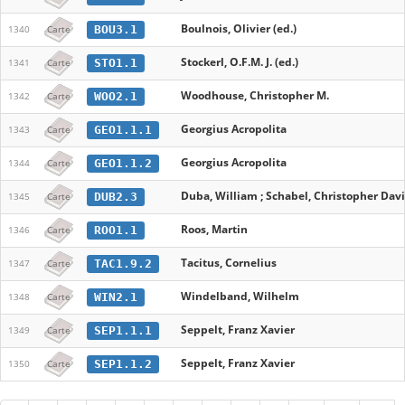
Boulnois, Olivier (ed.)
BOU3.1
1340
Carte
Stockerl, O.F.M. J. (ed.)
STO1.1
1341
Carte
Woodhouse, Christopher M.
WOO2.1
1342
Carte
Georgius Acropolita
GEO1.1.1
1343
Carte
Georgius Acropolita
GEO1.1.2
1344
Carte
Duba, William ; Schabel, Christopher Davi
DUB2.3
1345
Carte
Roos, Martin
ROO1.1
1346
Carte
Tacitus, Cornelius
TAC1.9.2
1347
Carte
Windelband, Wilhelm
WIN2.1
1348
Carte
Seppelt, Franz Xavier
SEP1.1.1
1349
Carte
Seppelt, Franz Xavier
SEP1.1.2
1350
Carte