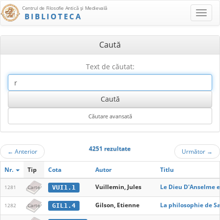
Centrul de Filosofie Antică şi Medievală
BIBLIOTECA
Caută
Text de căutat:
4251 rezultate
←
Anterior
Următor
→
Nr.
Tip
Cota
Autor
Titlu
Vuillemin, Jules
Le Dieu D'Anselme et
VUI1.1
1281
Carte
Gilson, Etienne
La philosophie de S
GIL1.4
1282
Carte