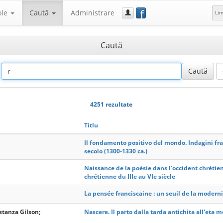
f
ole
Caută
Administrare
Li
Caută
4251 rezultate
Titlu
Il fondamento positivo del mondo. Indagini fran
secolo (1300-1330 ca.)
Naissance de la poésie dans l'occident chrétien
chrétienne du IIIe au VIe siècle
La pensée franciscaine : un seuil de la moderni
stanza Gilson;
Nascere. Il parto dalla tarda antichita all'eta 