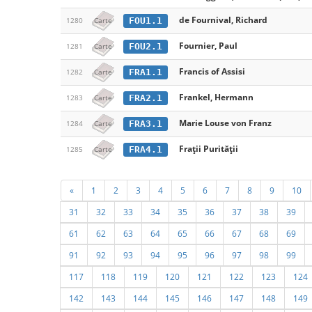
de Fournival, Richard
FOU1.1
1280
Carte
Fournier, Paul
FOU2.1
1281
Carte
Francis of Assisi
FRA1.1
1282
Carte
Frankel, Hermann
FRA2.1
1283
Carte
Marie Louse von Franz
FRA3.1
1284
Carte
Frații Purității
FRA4.1
1285
Carte
«
1
2
3
4
5
6
7
8
9
10
31
32
33
34
35
36
37
38
39
61
62
63
64
65
66
67
68
69
91
92
93
94
95
96
97
98
99
117
118
119
120
121
122
123
124
142
143
144
145
146
147
148
149