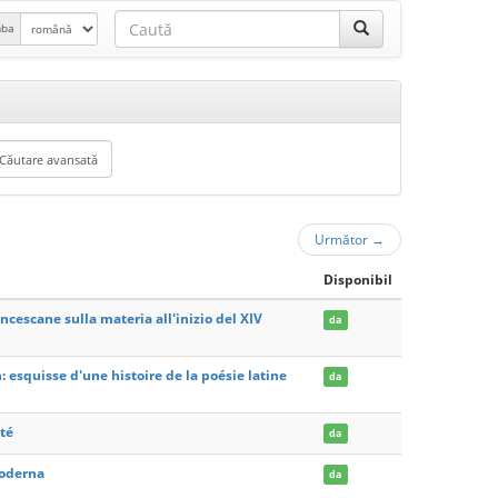
mba
Următor
→
Disponibil
cescane sulla materia all'inizio del XIV
da
: esquisse d'une histoire de la poésie latine
da
té
da
moderna
da