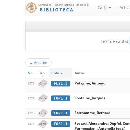
Centrul de Filosofie Antică şi Medievală
Cărţi
Artic
BIBLIOTECA
Text de căutat:
←
Anterior
Nr.
Tip
Cota
Autor
Petagine, Antonio
FLS1.9
1276
Carte
Fontaine, Jacques
FON1.1
1277
Carte
Forthomme, Bernard
FOR1.1
1278
Carte
Foscati, Alessandra; Dopfel, Con
FOS1.1
1279
Carte
Parmeggiani, Antonella (eds.)