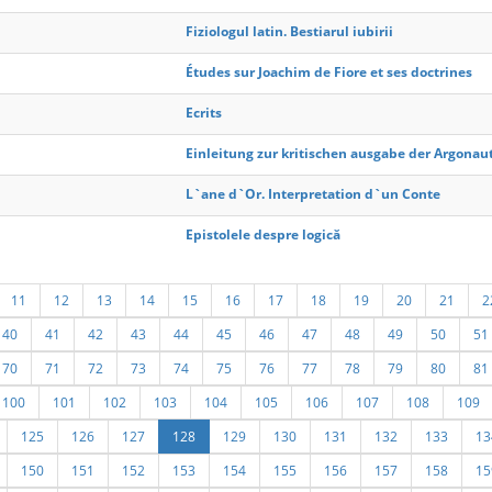
Fiziologul latin. Bestiarul iubirii
Études sur Joachim de Fiore et ses doctrines
Ecrits
Einleitung zur kritischen ausgabe der Argonau
L`ane d`Or. Interpretation d`un Conte
Epistolele despre logică
11
12
13
14
15
16
17
18
19
20
21
2
40
41
42
43
44
45
46
47
48
49
50
51
70
71
72
73
74
75
76
77
78
79
80
81
100
101
102
103
104
105
106
107
108
109
125
126
127
128
129
130
131
132
133
13
150
151
152
153
154
155
156
157
158
15