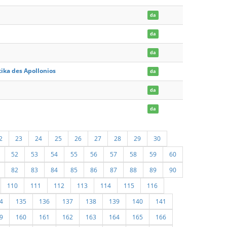
da
da
da
tika des Apollonios
da
da
da
2
23
24
25
26
27
28
29
30
52
53
54
55
56
57
58
59
60
82
83
84
85
86
87
88
89
90
110
111
112
113
114
115
116
4
135
136
137
138
139
140
141
9
160
161
162
163
164
165
166