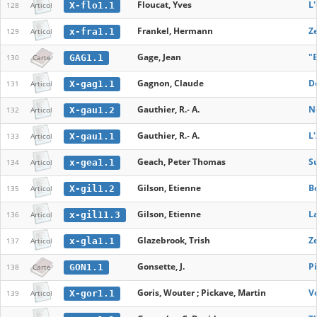
Floucat, Yves
L'
X-flo1.1
128
Articol
Frankel, Hermann
Ze
x-fra1.1
129
Articol
Gage, Jean
"B
GAG1.1
130
Carte
Gagnon, Claude
De
X-gag1.1
131
Articol
Gauthier, R.- A.
N
X-gau1.2
132
Articol
Gauthier, R.- A.
L'
X-gau1.1
133
Articol
Geach, Peter Thomas
S
x-gea1.1
134
Articol
Gilson, Etienne
Bo
X-gil1.2
135
Articol
Gilson, Etienne
L
x-gil11.3
136
Articol
Glazebrook, Trish
Z
x-gla1.1
137
Articol
Gonsette, J.
P
GON1.1
138
Carte
Goris, Wouter ; Pickave, Martin
V
X-gor1.1
139
Articol