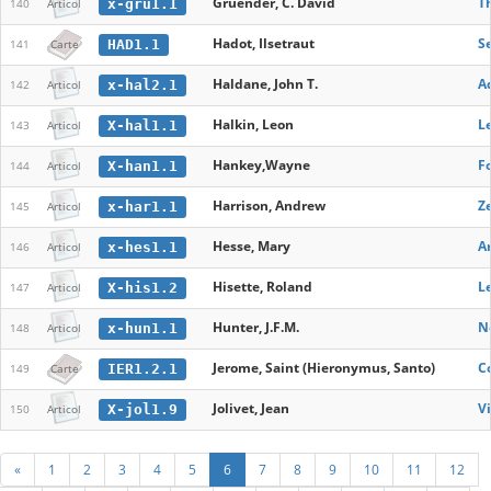
Gruender, C. David
T
x-gru1.1
140
Articol
Hadot, Ilsetraut
S
HAD1.1
141
Carte
Haldane, John T.
A
x-hal2.1
142
Articol
Halkin, Leon
Le
X-hal1.1
143
Articol
Hankey,Wayne
F
X-han1.1
144
Articol
Harrison, Andrew
Z
x-har1.1
145
Articol
Hesse, Mary
Ar
x-hes1.1
146
Articol
Hisette, Roland
L
X-his1.2
147
Articol
Hunter, J.F.M.
N
x-hun1.1
148
Articol
Jerome, Saint (Hieronymus, Santo)
Co
IER1.2.1
149
Carte
Jolivet, Jean
Vi
X-jol1.9
150
Articol
«
1
2
3
4
5
6
7
8
9
10
11
12