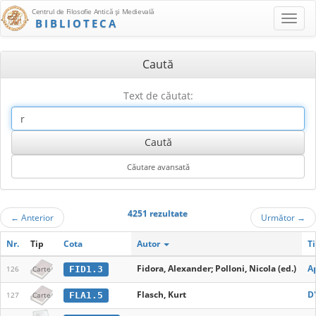
Centrul de Filosofie Antică şi Medievală
BIBLIOTECA
Caută
Text de căutat:
4251 rezultate
←
Anterior
Următor
→
Nr.
Tip
Cota
Autor
Ti
Fidora, Alexander; Polloni, Nicola (ed.)
A
FID1.3
126
Carte
Flasch, Kurt
D
FLA1.5
127
Carte