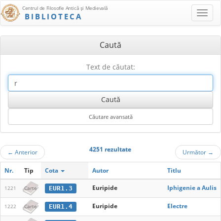
Centrul de Filosofie Antică şi Medievală
BIBLIOTECA
Caută
Text de căutat:
4251 rezultate
←
Anterior
Următor
→
Nr.
Tip
Cota
Autor
Titlu
Euripide
Iphigenie a Aulis
EUR1.3
1221
Carte
Euripide
Electre
EUR1.4
1222
Carte