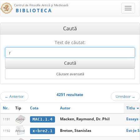
Centrul de Filosofie Antică şi Medievală
BIBLIOTECA
Caută
Text de căutat:
4251 rezultate
←
Anterior
Următor
→
Nr.
Tip
Cota
Autor
Titlu
Macken, Raymond, Dr. Phil
Essays 
MAC1.1.4
1191
Carte
Breton, Stanislas
Est-Je 
x-bre2.1
1192
Articol