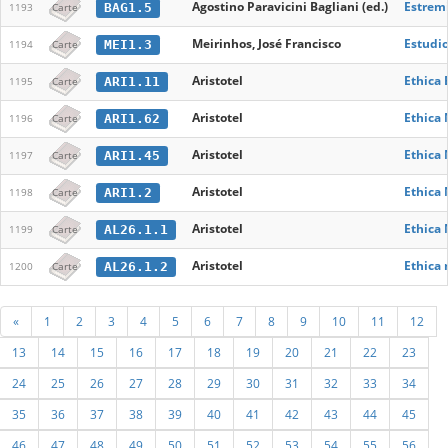
Agostino Paravicini Bagliani (ed.)
Estremi
BAG1.5
1193
Carte
Meirinhos, José Francisco
Estudio
MEI1.3
1194
Carte
Aristotel
Ethica
ARI1.11
1195
Carte
Aristotel
Ethica
ARI1.62
1196
Carte
Aristotel
Ethica
ARI1.45
1197
Carte
Aristotel
Ethica
ARI1.2
1198
Carte
Aristotel
Ethica 
AL26.1.1
1199
Carte
Aristotel
Ethica 
AL26.1.2
1200
Carte
«
1
2
3
4
5
6
7
8
9
10
11
12
13
14
15
16
17
18
19
20
21
22
23
24
25
26
27
28
29
30
31
32
33
34
35
36
37
38
39
40
41
42
43
44
45
46
47
48
49
50
51
52
53
54
55
56