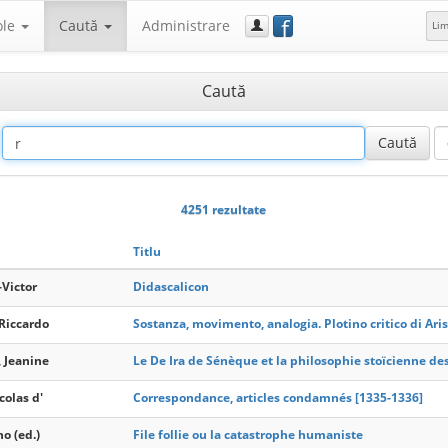
f
ole
Caută
Administrare
Li
Caută
4251 rezultate
Titlu
-Victor
Didascalicon
Riccardo
Sostanza, movimento, analogia. Plotino critico di Aris
, Jeanine
Le De Ira de Sénèque et la philosophie stoïcienne de
colas d'
Correspondance, articles condamnés [1335-1336]
o (ed.)
File follie ou la catastrophe humaniste