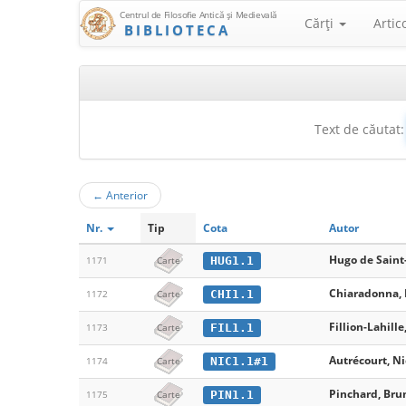
Centrul de Filosofie Antică şi Medievală
Cărţi
Artic
BIBLIOTECA
Text de căutat:
←
Anterior
Nr.
Tip
Cota
Autor
Hugo de Saint
HUG1.1
1171
Carte
Chiaradonna, 
CHI1.1
1172
Carte
Fillion-Lahille
FIL1.1
1173
Carte
Autrécourt, Ni
NIC1.1#1
1174
Carte
Pinchard, Brun
PIN1.1
1175
Carte