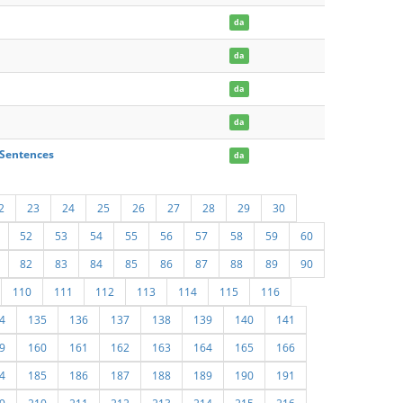
da
da
da
da
 Sentences
da
2
23
24
25
26
27
28
29
30
52
53
54
55
56
57
58
59
60
82
83
84
85
86
87
88
89
90
110
111
112
113
114
115
116
4
135
136
137
138
139
140
141
9
160
161
162
163
164
165
166
4
185
186
187
188
189
190
191