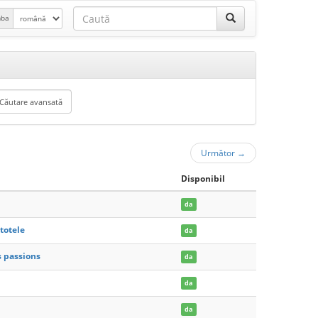
mba
Următor
→
Disponibil
da
totele
da
s passions
da
da
da