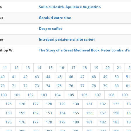
a
Sulla curiosità. Apuleio e Augustino
us
Ganduri catre sine
Despre suflet
er
Intrebari pariziene si alte scrieri
ilipp W.
The Story of a Great Medieval Book. Peter Lombard's
11
12
13
14
15
16
17
18
19
20
21
2
40
41
42
43
44
45
46
47
48
49
50
51
70
71
72
73
74
75
76
77
78
79
80
81
100
101
102
103
104
105
106
107
108
109
125
126
127
128
129
130
131
132
133
13
150
151
152
153
154
155
156
157
158
15
175
176
177
178
179
180
181
182
183
18