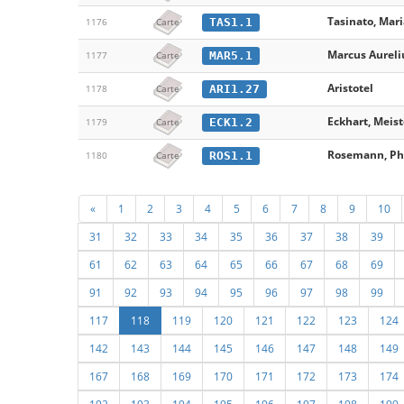
Tasinato, Mari
TAS1.1
1176
Carte
Marcus Aureli
MAR5.1
1177
Carte
Aristotel
ARI1.27
1178
Carte
Eckhart, Meist
ECK1.2
1179
Carte
Rosemann, Ph
ROS1.1
1180
Carte
«
1
2
3
4
5
6
7
8
9
10
31
32
33
34
35
36
37
38
39
61
62
63
64
65
66
67
68
69
91
92
93
94
95
96
97
98
99
117
118
119
120
121
122
123
124
142
143
144
145
146
147
148
149
167
168
169
170
171
172
173
174