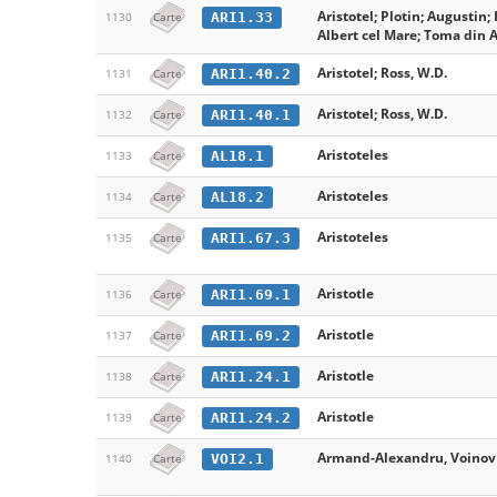
Aristotel; Plotin; Augustin;
ARI1.33
1130
Carte
Albert cel Mare; Toma din A
Aristotel; Ross, W.D.
ARI1.40.2
1131
Carte
Aristotel; Ross, W.D.
ARI1.40.1
1132
Carte
Aristoteles
AL18.1
1133
Carte
Aristoteles
AL18.2
1134
Carte
Aristoteles
ARI1.67.3
1135
Carte
Aristotle
ARI1.69.1
1136
Carte
Aristotle
ARI1.69.2
1137
Carte
Aristotle
ARI1.24.1
1138
Carte
Aristotle
ARI1.24.2
1139
Carte
Armand-Alexandru, Voinov
VOI2.1
1140
Carte