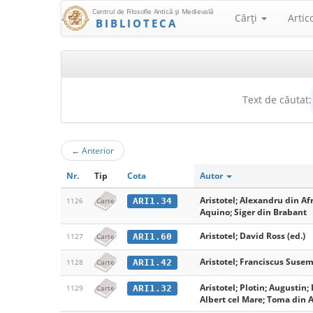
Centrul de Filosofie Antică şi Medievală
Cărţi
Artic
BIBLIOTECA
Text de căutat:
←
Anterior
Nr.
Tip
Cota
Autor
Aristotel; Alexandru din Af
ARI1.34
1126
Carte
Aquino; Siger din Brabant
Aristotel; David Ross (ed.)
ARI1.60
1127
Carte
Aristotel; Franciscus Susemi
ARI1.42
1128
Carte
Aristotel; Plotin; Augustin;
ARI1.32
1129
Carte
Albert cel Mare; Toma din A