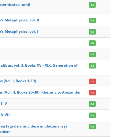
eternitatea lumii
da
e's Metaphysics, vol. II
da
e's Metaphysics, vol. I
da
da
da
libus, vol. 3: Books XV - XIX: Generation of
da
 (Vol. I, Books 1-19)
nu
 (Vol. II, Books 20-38), Rhetoric to Alexander
nu
 I-IV
da
 V-VIII
da
ea față de sinucidere în platonism și
da
tonism