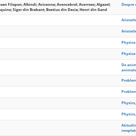
 Ioan Filopon; Alkindi; Avicenna; Avencebrol; Averroes; Algazel;
Despre 
quino; Siger din Brabant; Boetius din Dacia; Henri din Gand
Aristotl
Aristotl
Physica
Physica
De anima
animals
Problems
Problems
Physics,
Physics,
Atitudin
neopla