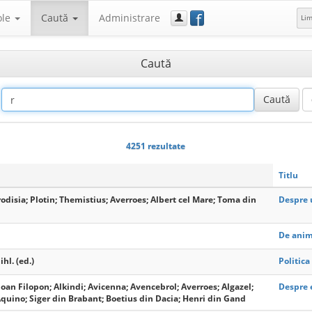
f
ole
Caută
Administrare
Li
Caută
4251 rezultate
Titlu
rodisia; Plotin; Themistius; Averroes; Albert cel Mare; Toma din
Despre 
De ani
hl. (ed.)
Politica
 Ioan Filopon; Alkindi; Avicenna; Avencebrol; Averroes; Algazel;
Despre 
quino; Siger din Brabant; Boetius din Dacia; Henri din Gand