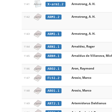
Armstrong, A. H.
X-arm1.2
1141
Articol
Armstrong, A. H.
ARM1.2
1142
Carte
Armstrong, A. H.
ARM1.1
1143
Carte
Arnaldez, Roger
ARN1.1
1144
Carte
Arnaldus de Villanova, Mic
ARN4.1
1145
Carte
Aron, Raymond
ARO2.1
1146
Carte
Arosio, Marco
FLS1.2
1147
Carte
Arosio, Marco
ARO1.1
1148
Carte
Artemidorus Daldianus
ART2.1
1149
Carte