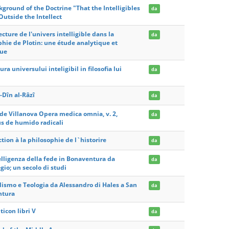
ground of the Doctrine "That the Intelligibles
da
Outside the Intellect
ecture de l'univers intelligible dans la
da
phie de Plotin: une étude analytique et
que
ura universului inteligibil in filosofia lui
da
-Dîn al-Râzî
da
 de Villanova Opera medica omnia, v. 2,
da
us de humido radicali
tion à la philosophie de l`historire
da
elligenza della fede in Bonaventura da
da
io; un secolo di studi
lismo e Teologia da Alessandro di Hales a San
da
ntura
ticon libri V
da