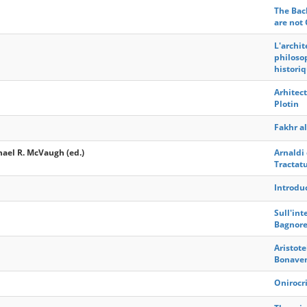
The Back
are not 
L'archit
philoso
histori
Arhitect
Plotin
Fakhr al
hael R. McVaugh (ed.)
Arnaldi
Tractat
Introduc
Sull'int
Bagnoreg
Aristote
Bonave
Onirocri