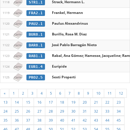
Strack, Hermann L.
STR1.1
1118
Carte
Frankel, Hermann
FRA2.1
1119
Carte
Paulus Alexandrinus
PAU2.1
1120
Carte
Burillo, Rosa M. Diaz
BUR8.1
1121
Carte
José Pablo Barragán Nieto
BAR8.1
1122
Carte
Rabal, Ana Gómez; Hamesse, Jacqueline; Ramí
RAB1.1
1123
Carte
Euripide
EUR1.4
1124
Carte
Sexti Properti
PRO2.5
1125
Carte
«
1
2
3
4
5
6
7
8
9
10
11
12
13
14
15
16
17
18
19
20
21
22
23
24
25
26
27
28
29
30
31
32
33
34
35
36
37
38
39
40
41
42
43
44
45
46
47
48
49
50
51
52
53
54
55
56