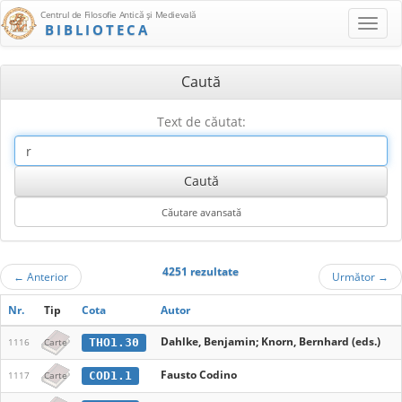
Centrul de Filosofie Antică şi Medievală
BIBLIOTECA
Caută
Text de căutat:
4251 rezultate
←
Anterior
Următor
→
Nr.
Tip
Cota
Autor
Dahlke, Benjamin; Knorn, Bernhard (eds.)
THO1.30
1116
Carte
Fausto Codino
COD1.1
1117
Carte