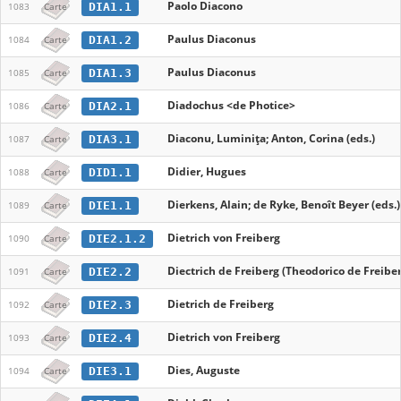
Paolo Diacono
DIA1.1
1083
Carte
Paulus Diaconus
DIA1.2
1084
Carte
Paulus Diaconus
DIA1.3
1085
Carte
Diadochus <de Photice>
DIA2.1
1086
Carte
Diaconu, Luminița; Anton, Corina (eds.)
DIA3.1
1087
Carte
Didier, Hugues
DID1.1
1088
Carte
Dierkens, Alain; de Ryke, Benoît Beyer (eds.)
DIE1.1
1089
Carte
Dietrich von Freiberg
DIE2.1.2
1090
Carte
Diectrich de Freiberg (Theodorico de Freibe
DIE2.2
1091
Carte
Dietrich de Freiberg
DIE2.3
1092
Carte
Dietrich von Freiberg
DIE2.4
1093
Carte
Dies, Auguste
DIE3.1
1094
Carte