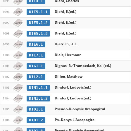
Diehl, Charles
DIE4.1
1095
Carte
Diehl, E.(ed.)
DIE5.1.1
1096
Carte
Diehl, E.(ed.)
DIE5.1.2
1097
Carte
Diehl, E.(ed.)
DIE5.1.3
1098
Carte
Dietrich, B. C.
DIE6.1
1099
Carte
Diels, Hermann
DIE7.1
1100
Carte
Dignas, B.; Trampedach, Kai (ed.)
DIG1.1
1101
Carte
Dillon, Matthew
DIL2.1
1102
Carte
Dindorf, Ludovic(ed.)
DIN1.1.1
1103
Carte
Dindorf, Ludovic(ed.)
DIN1.1.2
1104
Carte
Pseudo-Dionysie Areopagitul
DIO1.1
1105
Carte
Ps.-Denys L'Areopagite
DIO1.2
1106
Carte
Pseudo-Dionisie Areopagitul
DIO1.3
1107
Carte