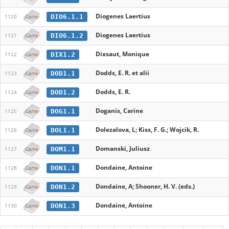
Diogenes Laertius
DIO6.1.1
1120
Carte
Diogenes Laertius
DIO6.1.2
1121
Carte
Dixsaut, Monique
DIX1.2
1122
Carte
Dodds, E. R. et alii
DOD1.1
1123
Carte
Dodds, E. R.
DOD1.2
1124
Carte
Doganis, Carine
DOG1.1
1125
Carte
Dolezalova, L; Kiss, F. G.; Wojcik, R.
DOL1.1
1126
Carte
Domanski, Juliusz
DOM1.1
1127
Carte
Dondaine, Antoine
DON1.1
1128
Carte
Dondaine, A; Shooner, H. V. (eds.)
DON1.2
1129
Carte
Dondaine, Antoine
DON1.3
1130
Carte