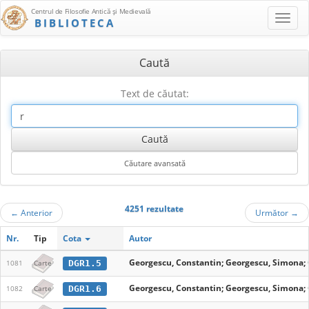
Centrul de Filosofie Antică şi Medievală
BIBLIOTECA
Caută
Text de căutat:
4251 rezultate
←
Anterior
Următor
→
Nr.
Tip
Cota
Autor
Georgescu, Constantin; Georgescu, Simona;
DGR1.5
1081
Carte
Georgescu, Constantin; Georgescu, Simona;
DGR1.6
1082
Carte