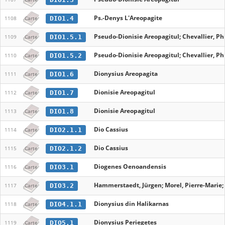
Ps.-Denys L'Areopagite
DIO1.4
1108
Carte
Pseudo-Dionisie Areopagitul; Chevallier, Phi
DIO1.5.1
1109
Carte
Pseudo-Dionisie Areopagitul; Chevallier, Phi
DIO1.5.2
1110
Carte
Dionysius Areopagita
DIO1.6
1111
Carte
Dionisie Areopagitul
DIO1.7
1112
Carte
Dionisie Areopagitul
DIO1.8
1113
Carte
Dio Cassius
DIO2.1.1
1114
Carte
Dio Cassius
DIO2.1.2
1115
Carte
Diogenes Oenoandensis
DIO3.1
1116
Carte
Hammerstaedt, Jürgen; Morel, Pierre-Marie;
DIO3.2
1117
Carte
Dionysius din Halikarnas
DIO4.1.1
1118
Carte
Dionysius Periegetes
DIO5.1
1119
Carte