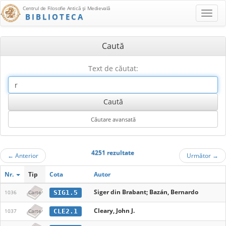
Centrul de Filosofie Antică şi Medievală
BIBLIOTECA
Caută
Text de căutat:
4251 rezultate
←
Anterior
Următor
→
Nr.
Tip
Cota
Autor
Siger din Brabant; Bazán, Bernardo
SIG1.5
1036
Carte
Cleary, John J.
CLE2.1
1037
Carte