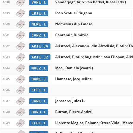
Vanderjagt, Arjo; van Berkel, Klaas (eds.)
VAN1.1
1038
Carte
Ioan Scotus Eriugena
ERI1.1
1039
Carte
Nemesius din Emesa
NEM1.1
1040
Carte
Cantemir, Dimitrie
CAN2.1
1041
Carte
Aristotel; Alexandru din Afrodisia; Plotin; 
ARI1.34
1042
Carte
Aristotel; Plotin; Augustin; Ioan Filopon; A
ARI1.32
1043
Carte
Maci, Daniela (coord.)
MAC2.1
1044
Carte
Hamesse, Jacqueline
HAM1.5
1045
Carte
CFF1.1
1046
Carte
Janssens, Jules L.
JAN1.1
1047
Carte
Burton, Pierre-André
BUR3.1
1048
Carte
Llorente Megias, Paloma; Otero Vidal, Merce
LLO1.1
1049
Carte