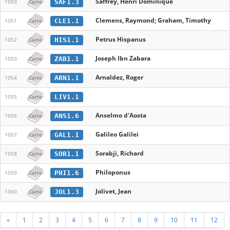
Saffrey, Henri Dominique
SAF1.3
1050
Carte
Clemens, Raymond; Graham, Timothy
CLE1.1
1051
Carte
Petrus Hispanus
HIS1.1
1052
Carte
Joseph Ibn Zabara
ZAB1.1
1053
Carte
Arnaldez, Roger
ARN1.1
1054
Carte
LIV1.1
1055
Carte
Anselmo d'Aosta
ANS1.6
1056
Carte
Galileo Galilei
GAL1.1
1057
Carte
Sorabji, Richard
SOR1.1
1058
Carte
Philoponus
PHI1.6
1059
Carte
Jolivet, Jean
JOL1.3
1060
Carte
«
1
2
3
4
5
6
7
8
9
10
11
12