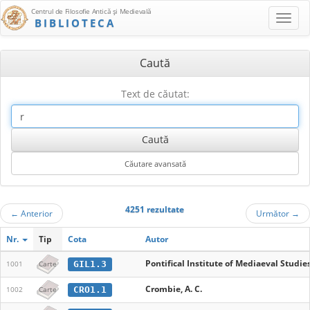
Centrul de Filosofie Antică şi Medievală
BIBLIOTECA
Caută
Text de căutat:
4251 rezultate
←
Anterior
Următor
→
Nr.
Tip
Cota
Autor
Pontifical Institute of Mediaeval Studie
GIL1.3
1001
Carte
Crombie, A. C.
CRO1.1
1002
Carte