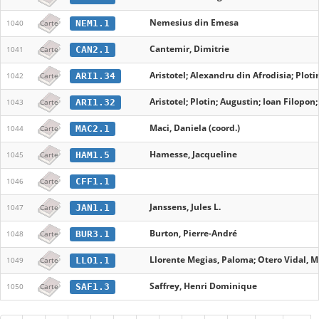
Nemesius din Emesa
NEM1.1
1040
Carte
Cantemir, Dimitrie
CAN2.1
1041
Carte
Aristotel; Alexandru din Afrodisia; Plot
ARI1.34
1042
Carte
Aristotel; Plotin; Augustin; Ioan Filopo
ARI1.32
1043
Carte
Maci, Daniela (coord.)
MAC2.1
1044
Carte
Hamesse, Jacqueline
HAM1.5
1045
Carte
CFF1.1
1046
Carte
Janssens, Jules L.
JAN1.1
1047
Carte
Burton, Pierre-André
BUR3.1
1048
Carte
Llorente Megias, Paloma; Otero Vidal, M
LLO1.1
1049
Carte
Saffrey, Henri Dominique
SAF1.3
1050
Carte