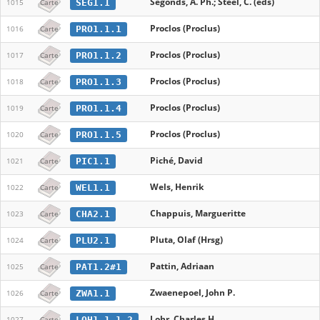
Segonds, A. Ph.; Steel, C. (eds)
SEG1.1
1015
Carte
Proclos (Proclus)
PRO1.1.1
1016
Carte
Proclos (Proclus)
PRO1.1.2
1017
Carte
Proclos (Proclus)
PRO1.1.3
1018
Carte
Proclos (Proclus)
PRO1.1.4
1019
Carte
Proclos (Proclus)
PRO1.1.5
1020
Carte
Piché, David
PIC1.1
1021
Carte
Wels, Henrik
WEL1.1
1022
Carte
Chappuis, Margueritte
CHA2.1
1023
Carte
Pluta, Olaf (Hrsg)
PLU2.1
1024
Carte
Pattin, Adriaan
PAT1.2#1
1025
Carte
Zwaenepoel, John P.
ZWA1.1
1026
Carte
Lohr, Charles H.
LOH1.1.1.2
1027
Carte