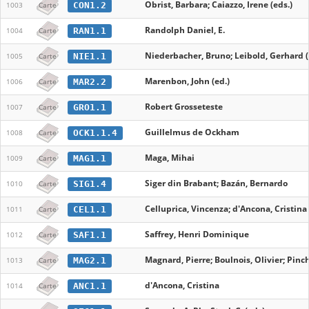
Obrist, Barbara; Caiazzo, Irene (eds.)
CON1.2
1003
Carte
Randolph Daniel, E.
RAN1.1
1004
Carte
Niederbacher, Bruno; Leibold, Gerhard (
NIE1.1
1005
Carte
Marenbon, John (ed.)
MAR2.2
1006
Carte
Robert Grosseteste
GRO1.1
1007
Carte
Guillelmus de Ockham
OCK1.1.4
1008
Carte
Maga, Mihai
MAG1.1
1009
Carte
Siger din Brabant; Bazán, Bernardo
SIG1.4
1010
Carte
Celluprica, Vincenza; d'Ancona, Cristina 
CEL1.1
1011
Carte
Saffrey, Henri Dominique
SAF1.1
1012
Carte
Magnard, Pierre; Boulnois, Olivier; Pinc
MAG2.1
1013
Carte
d'Ancona, Cristina
ANC1.1
1014
Carte