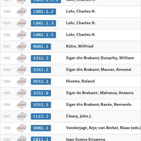
Lohr, Charles H.
LOH1.1.2
1028
Carte
Lohr, Charles H.
LOH1.1.3
1029
Carte
Lohr, Charles H.
LOH1.1.5
1030
Carte
Kühn, Wilfried
KUH1.1
1031
Carte
Siger din Brabant; Dunprhy, William
SIG1.3
1032
Carte
Siger din Brabant; Maurer, Armand
SIG1.2
1033
Carte
Hisette, Roland
HIS2.1
1034
Carte
Siger de Brabant ; Malrasca, Antonio
SIG1.6
1035
Carte
Siger din Brabant; Bazán, Bernardo
SIG1.5
1036
Carte
Cleary, John J.
CLE2.1
1037
Carte
Vanderjagt, Arjo; van Berkel, Klaas (eds.)
VAN1.1
1038
Carte
Ioan Scotus Eriugena
ERI1.1
1039
Carte