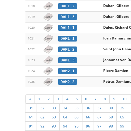
Dahan, Gilbert
DAH1.2
1018
Carte
Dahan, Gilbert
DAH1.3
1019
Carte
Dales, Richard C
DAL1.1
1020
Carte
Ioan Damaschin,
DAM1.1
1021
Carte
Saint John Dam
DAM1.2
1022
Carte
Johannes von 
DAM1.3
1023
Carte
Pierre Damien
DAM2.1
1024
Carte
Petrus Damian
DAM2.2
1025
Carte
«
1
2
3
4
5
6
7
8
9
10
31
32
33
34
35
36
37
38
39
61
62
63
64
65
66
67
68
69
91
92
93
94
95
96
97
98
99