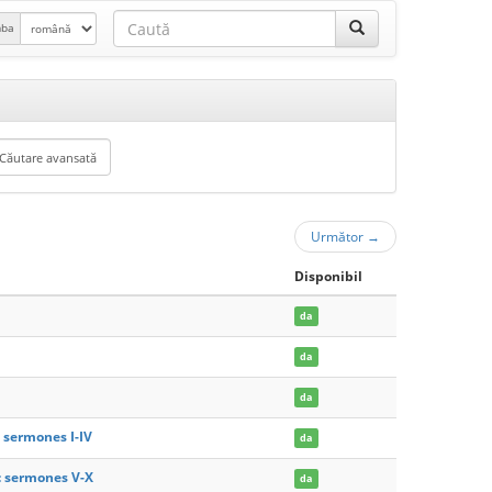
mba
Următor
→
Disponibil
da
da
da
 sermones I-IV
da
I: sermones V-X
da