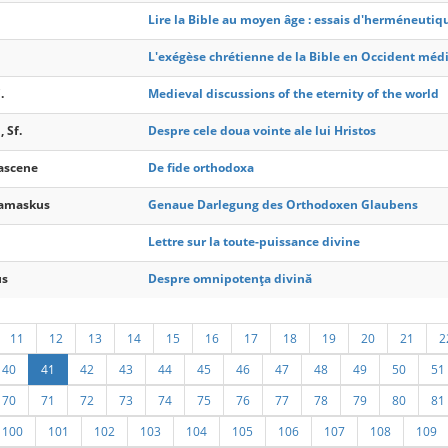
Lire la Bible au moyen âge : essais d'herméneuti
L'exégèse chrétienne de la Bible en Occident médié
.
Medieval discussions of the eternity of the world
 Sf.
Despre cele doua vointe ale lui Hristos
ascene
De fide orthodoxa
Damaskus
Genaue Darlegung des Orthodoxen Glaubens
Lettre sur la toute-puissance divine
us
Despre omnipotenţa divină
11
12
13
14
15
16
17
18
19
20
21
2
40
41
42
43
44
45
46
47
48
49
50
51
70
71
72
73
74
75
76
77
78
79
80
81
100
101
102
103
104
105
106
107
108
109