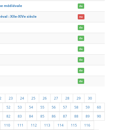
que médiévale
da
val : XIIe-XIVe siècle
nu
da
da
da
da
da
da
2
23
24
25
26
27
28
29
30
52
53
54
55
56
57
58
59
60
82
83
84
85
86
87
88
89
90
110
111
112
113
114
115
116