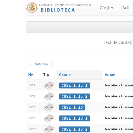
Centrul de Filosofie Antică şi Medievală
Cărţi
Artic
BIBLIOTECA
Text de căutat:
←
Anterior
Nr.
Tip
Cota
Autor
Nicolaus Cusan
CUS1.1.15.1
1001
Carte
Nicolaus Cusan
CUS1.1.15.2
1002
Carte
Nicolaus Cusan
CUS1.1.16
1003
Carte
Nicolaus Cusan
CUS1.1.16.1
1004
Carte
Nicolaus Cusan
CUS1.1.16.2
1005
Carte