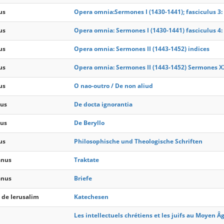
us
Opera omnia:Sermones I (1430-1441); fasciculus 3:
us
Opera omnia: Sermones I (1430-1441) fasciculus 4
us
Opera omnia: Sermones II (1443-1452) indices
us
Opera omnia: Sermones II (1443-1452) Sermones X
us
O nao-outro / De non aliud
aus
De docta ignorantia
aus
De Beryllo
us
Philosophische und Theologische Schriften
anus
Traktate
anus
Briefe
p de Ierusalim
Katechesen
Les intellectuels chrétiens et les juifs au Moyen Â