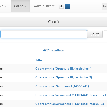
f
ole
Caută
Administrare
Li
Caută
4251 rezultate
Titlu
us
Opera omnia (Opuscula III, fasciculus I)
us
Opera omnia (Opuscula III, fasciculus 2)
us
Opera omnia : Sermones I (1430-1441)
us
Opera omnia: Sermones I (1430-1441); fasciculus 1,
us
Opera omnia: Sermones I (1430-1441), fasciculus I