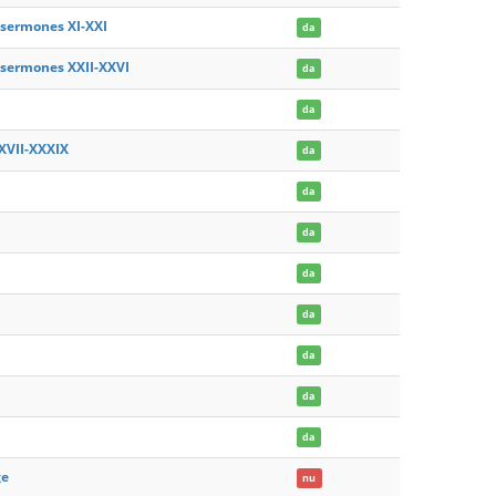
 sermones XI-XXI
da
: sermones XXII-XXVI
da
da
XVII-XXXIX
da
da
da
da
da
da
da
da
ge
nu