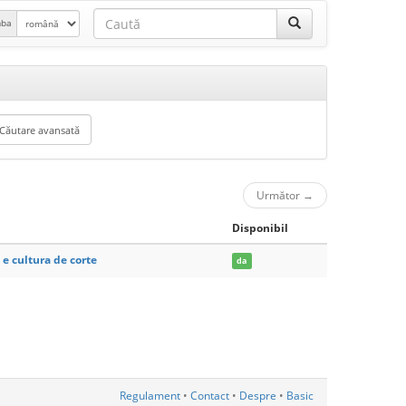
mba
Următor
→
Disponibil
e cultura de corte
da
Regulament
•
Contact
•
Despre
•
Basic