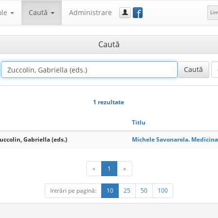
f
ole
Caută
Administrare
Li
Caută
1 rezultate
Titlu
uccolin, Gabriella (eds.)
Michele Savonarola. Medicina 
«
1
»
Intrări pe pagină:
10
25
50
100