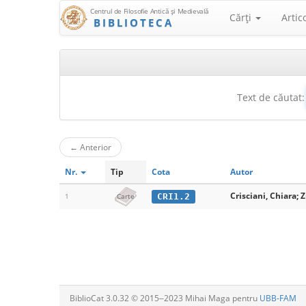
Centrul de Filosofie Antică şi Medievală
Cărţi
Artic
BIBLIOTECA
Text de căutat:
←
Anterior
Nr.
Tip
Cota
Autor
Crisciani, Chiara; Z
CRI1.2
1
Carte
BiblioCat 3.0.32 © 2015‒2023 Mihai Maga pentru
UBB-FAM