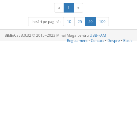
«
1
»
Intrări pe pagină:
10
25
50
100
BiblioCat 3.0.32 © 2015‒2023 Mihai Maga pentru
UBB-FAM
Regulament
•
Contact
•
Despre
•
Basic