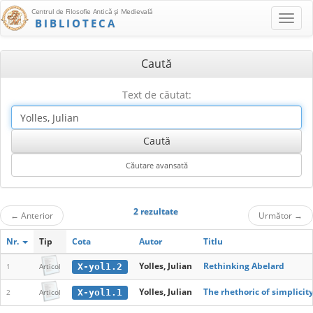
Centrul de Filosofie Antică şi Medievală
BIBLIOTECA
Caută
Text de căutat:
2 rezultate
←
Anterior
Următor
→
Nr.
Tip
Cota
Autor
Titlu
Yolles, Julian
Rethinking Abelard
X-yol1.2
1
Articol
Yolles, Julian
The rhethoric of simplicit
X-yol1.1
2
Articol