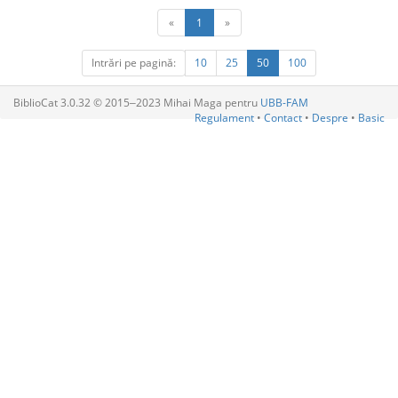
«
1
»
Intrări pe pagină:
10
25
50
100
BiblioCat 3.0.32 © 2015‒2023 Mihai Maga pentru
UBB-FAM
Regulament
•
Contact
•
Despre
•
Basic