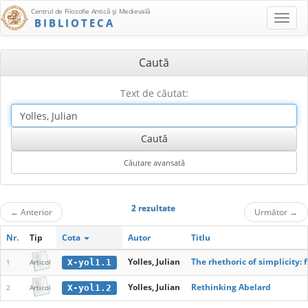
Centrul de Filosofie Antică şi Medievală
BIBLIOTECA
Caută
Text de căutat:
2 rezultate
←
Anterior
Următor
→
Nr.
Tip
Cota
Autor
Titlu
Yolles, Julian
The rhethoric of simplicity: 
X-yol1.1
1
Articol
Yolles, Julian
Rethinking Abelard
X-yol1.2
2
Articol