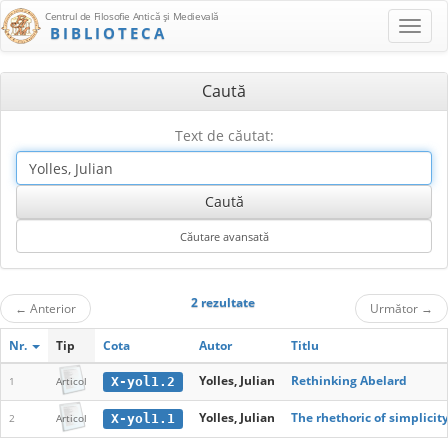
Centrul de Filosofie Antică şi Medievală
BIBLIOTECA
Caută
Text de căutat:
2 rezultate
←
Anterior
Următor
→
Nr.
Tip
Cota
Autor
Titlu
Yolles, Julian
Rethinking Abelard
X-yol1.2
1
Articol
Yolles, Julian
The rhethoric of simplicit
X-yol1.1
2
Articol