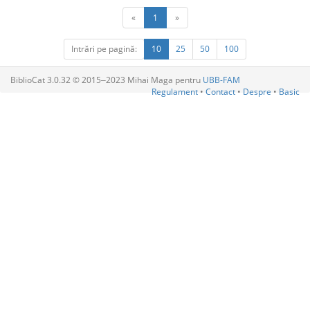
«
1
»
Intrări pe pagină:
10
25
50
100
BiblioCat 3.0.32 © 2015‒2023 Mihai Maga pentru
UBB-FAM
Regulament
•
Contact
•
Despre
•
Basic